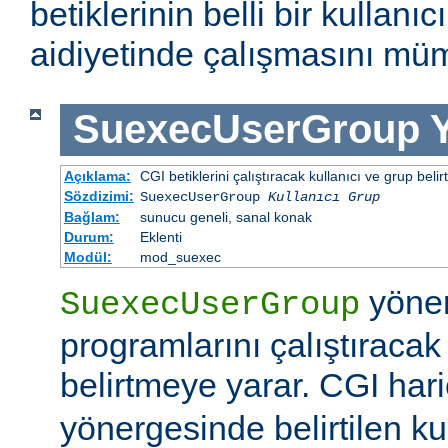
betiklerinin belli bir kullanı
aidiyetinde çalışmasını müm
SuexecUserGroup
Açıklama:
CGI betiklerini çalıştıracak kullanıcı ve grup belirtil
Sözdizimi:
SuexecUserGroup
Kullanıcı Grup
Bağlam:
sunucu geneli, sanal konak
Durum:
Eklenti
Modül:
mod_suexec
yöner
SuexecUserGroup
programlarını çalıştıracak
belirtmeye yarar. CGI hari
yönergesinde belirtilen ku