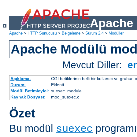
Apache 
Apache
>
HTTP Sunucusu
>
Belgeleme
>
Sürüm 2.4
>
Modüller
Apache Modülü mod
Mevcut Diller:
e
Açıklama:
CGI betiklerinin belli bir kullanıcı ve grubun
Durum:
Eklenti
Modül Betimleyici:
suexec_module
Kaynak Dosyası:
mod_suexec.c
Özet
Bu modül
programı 
suexec