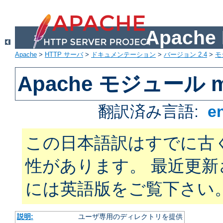
Apach
Apache
>
HTTP サーバ
>
ドキュメンテーション
>
バージョン 2.4
>
モ
Apache モジュール mo
翻訳済み言語:
e
この日本語訳はすでに古
性があります。 最近更
には英語版をご覧下さい
説明:
ユーザ専用のディレクトリを提供