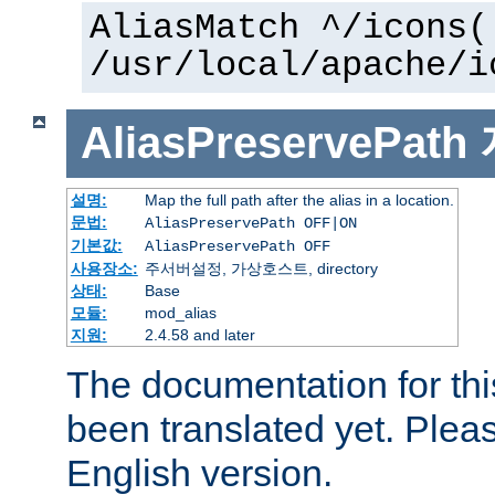
AliasMatch ^/icons(
/usr/local/apache/i
AliasPreservePath
설명:
Map the full path after the alias in a location.
문법:
AliasPreservePath OFF|ON
기본값:
AliasPreservePath OFF
사용장소:
주서버설정, 가상호스트, directory
상태:
Base
모듈:
mod_alias
지원:
2.4.58 and later
The documentation for thi
been translated yet. Plea
English version.