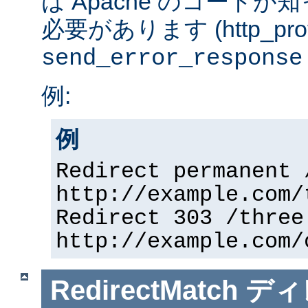
は Apache のコード
必要があります (http_prot
send_error_response
例:
例
Redirect permanent 
http://example.com/
Redirect 303 /three
http://example.com/
RedirectMatch
ディ