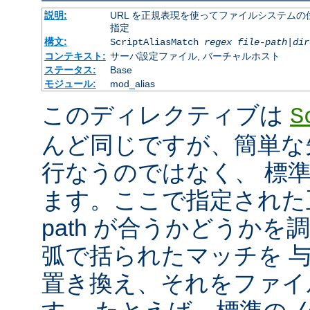
説明:
URL を正規表現を使ってファイルシステムの
指定
構文:
ScriptAliasMatch
regex
file-path
|
dir
コンテキスト:
サーバ設定ファイル, バーチャルホスト
ステータス:
Base
モジュール:
mod_alias
このディレクティブは
S
んど同じですが、簡単な
行なうのではなく、 標
ます。ここで指定された正
path が合うかどうか
弧で括られたマッチを 
置き換え、それをファイ