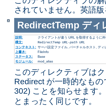
このディレクティブの解
されていません。英語版
RedirectTemp
ディ
説明:
クライアントが違う URL を取得するように
構文:
RedirectTemp
URL-path
URL
コンテキスト:
サーバ設定ファイル, バーチャルホスト, ディレクトリ
上書き:
FileInfo
ステータス:
Base
モジュール:
mod_alias
このディレクティブはク
Redirect が一時的な
302) ことを知らせます
とまったく同じです。