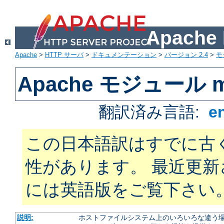
Apach
Apache
>
HTTP サーバ
>
ドキュメンテーション
>
バージョン 2.4
>
モ
Apache モジュール mo
翻訳済み言語:
e
この日本語訳はすでに古
性があります。 最近更
には英語版をご覧下さい
説明:
ホストファイルシステム上のいろいろな違う場