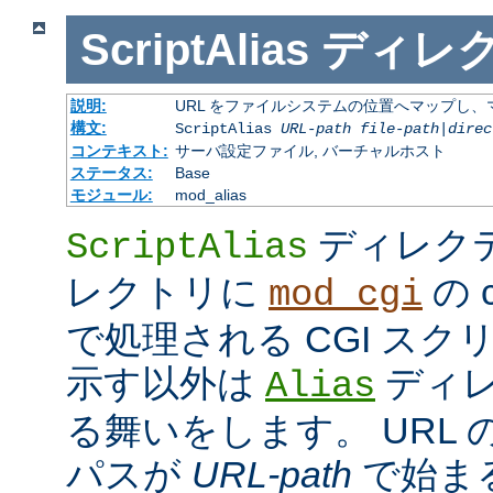
ScriptAlias
ディレ
説明:
URL をファイルシステムの位置へマップし、マ
構文:
ScriptAlias
URL-path
file-path
|
direc
コンテキスト:
サーバ設定ファイル, バーチャルホスト
ステータス:
Base
モジュール:
mod_alias
ディレク
ScriptAlias
レクトリに
の c
mod_cgi
で処理される CGI ス
示す以外は
ディレ
Alias
る舞いをします。 URL の
パスが
URL-path
で始ま