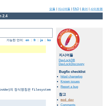
모듈
|
지시어들
|
FAQ
|
용어
|
사이트맵
 2.4
가능한 언어:
en
|
fr
|
ja
|
ko
지시어들
DavLockDB
DavLockDiscovery
Bugfix checklist
httpd changelog
Known issues
Report a bug
vider)의 정식명칭은
filesystem
참고
mod_dav
Comments