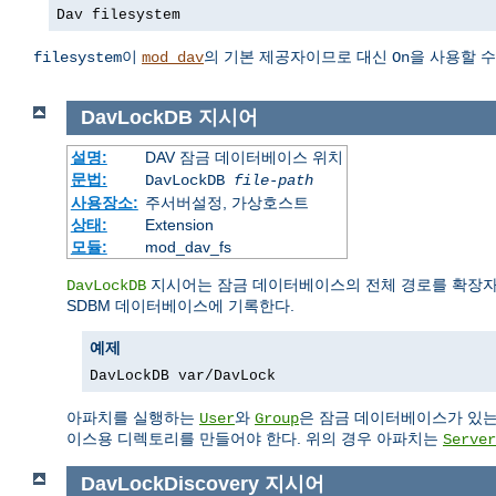
Dav filesystem
이
의 기본 제공자이므로 대신
을 사용할 수
filesystem
mod_dav
On
DavLockDB
지시어
설명:
DAV 잠금 데이터베이스 위치
문법:
DavLockDB
file-path
사용장소:
주서버설정, 가상호스트
상태:
Extension
모듈:
mod_dav_fs
지시어는 잠금 데이터베이스의 전체 경로를 확장자
DavLockDB
SDBM 데이터베이스에 기록한다.
예제
DavLockDB var/DavLock
아파치를 실행하는
와
은 잠금 데이터베이스가 있는
User
Group
이스용 디렉토리를 만들어야 한다. 위의 경우 아파치는
Server
DavLockDiscovery
지시어