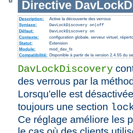
Directive
DavLockD
Description:
Active la découverte des verrous
Syntaxe:
DavLockDiscovery on|off
Défaut:
DavLockDiscovery on
Contexte:
configuration globale, serveur virtuel, répert
Statut:
Extension
Module:
mod_dav_fs
Compatibilité:
Disponible à partir de la version 2.4.55 du
cont
DavLockDiscovery
des verrous par la méth
Lorsqu'elle est désactivé
toujours une section
loc
Ce réglage améliore les 
le cas où des clients util