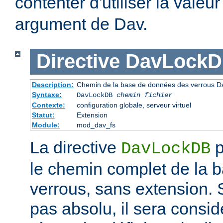
contenter d'utiliser la valeu
argument de Dav.
Directive
DavLock
Description:
Chemin de la base de données des verrous D
Syntaxe:
DavLockDB
chemin fichier
Contexte:
configuration globale, serveur virtuel
Statut:
Extension
Module:
mod_dav_fs
La directive
p
DavLockDB
le chemin complet de la 
verrous, sans extension. S
pas absolu, il sera consi