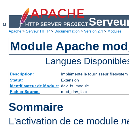
Serveu
Apache
>
Serveur HTTP
>
Documentation
>
Version 2.4
>
Modules
Module Apache mod
Langues Disponible
Description:
Implémente le fournisseur filesystem
Statut:
Extension
Identificateur de Module:
dav_fs_module
Fichier Source:
mod_dav_fs.c
Sommaire
L'activation de ce module
n