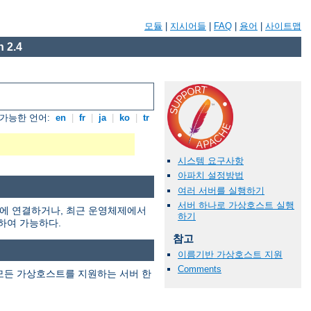
모듈
|
지시어들
|
FAQ
|
용어
|
사이트맵
 2.4
가능한 언어:
en
|
fr
|
ja
|
ko
|
tr
시스템 요구사항
아파치 설정방법
여러 서버를 실행하기
서버 하나로 가상호스트 실행
웍에 연결하거나, 최근 운영체제에서
하기
용하여 가능하다.
참고
이름기반 가상호스트 지원
Comments
모든 가상호스트를 지원하는 서버 한