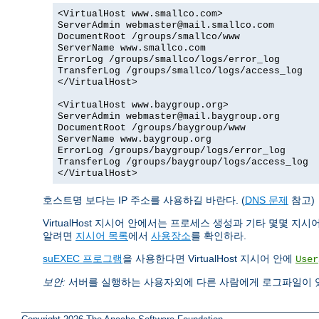
<VirtualHost www.smallco.com>
ServerAdmin webmaster@mail.smallco.com
DocumentRoot /groups/smallco/www
ServerName www.smallco.com
ErrorLog /groups/smallco/logs/error_log
TransferLog /groups/smallco/logs/access_log
</VirtualHost>
<VirtualHost www.baygroup.org>
ServerAdmin webmaster@mail.baygroup.org
DocumentRoot /groups/baygroup/www
ServerName www.baygroup.org
ErrorLog /groups/baygroup/logs/error_log
TransferLog /groups/baygroup/logs/access_log
</VirtualHost>
호스트명 보다는 IP 주소를 사용하길 바란다. (
DNS 문제
참고)
VirtualHost 지시어 안에서는 프로세스 생성과 기타 몇몇 지
알려면
지시어 목록
에서
사용장소
를 확인하라.
suEXEC 프로그램
을 사용한다면 VirtualHost 지시어 안에
User
보안:
서버를 실행하는 사용자외에 다른 사람에게 로그파일이 