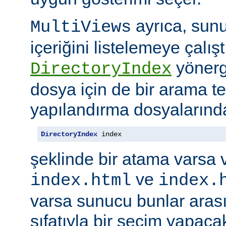
ayrıca, sunu
MultiViews
içeriğini listelemeye çalı
yönerge
DirectoryIndex
dosya için de bir arama ter
yapılandırma dosyalarınd
DirectoryIndex
 index
şeklinde bir atama varsa 
ve
index.html
index.
varsa sunucu bunlar ara
sıfatıyla bir seçim yapacak