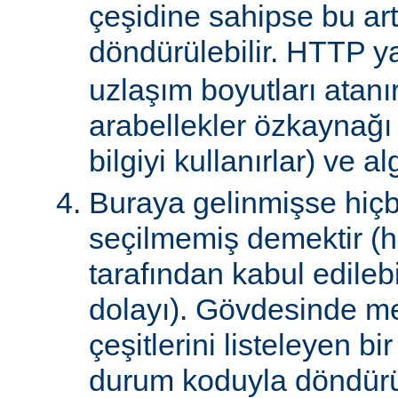
çeşidine sahipse bu art
döndürülebilir. HTTP ya
uzlaşım boyutları atanır
arabellekler özkaynağ
bilgiyi kullanırlar) ve al
Buraya gelinmişse hiçb
seçilmemiş demektir (hi
tarafından kabul edile
dolayı). Gövdesinde m
çeşitlerini listeleyen 
durum koduyla döndürül