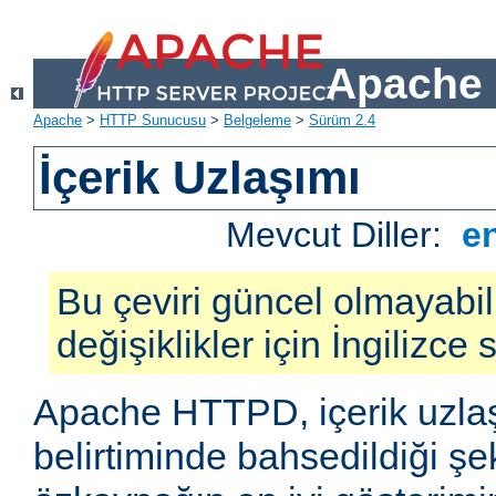
Apache 
Apache
>
HTTP Sunucusu
>
Belgeleme
>
Sürüm 2.4
İçerik Uzlaşımı
Mevcut Diller:
e
Bu çeviri güncel olmayabil
değişiklikler için İngilizce
Apache HTTPD, içerik uzla
belirtiminde bahsedildiği şek