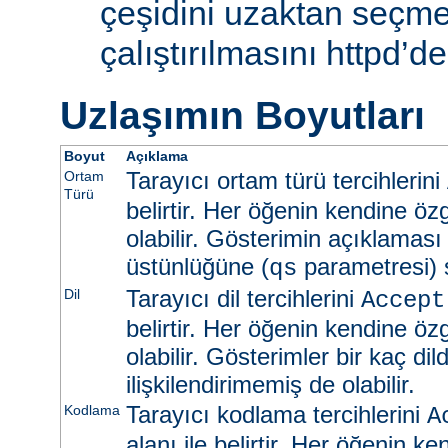
çeşidini uzaktan seçme
çalıştırılmasını httpd’de
Uzlaşımın Boyutları
Boyut
Açıklama
Tarayıcı ortam türü tercihlerini
Ortam
Türü
belirtir. Her öğenin kendine öz
olabilir. Gösterimin açıklaması
üstünlüğüne (
parametresi) s
qs
Tarayıcı dil tercihlerini
Dil
Accept
belirtir. Her öğenin kendine öz
olabilir. Gösterimler bir kaç dild
ilişkilendirimemiş de olabilir.
Tarayıcı kodlama tercihlerini
Kodlama
A
alanı ile belirtir. Her öğenin k