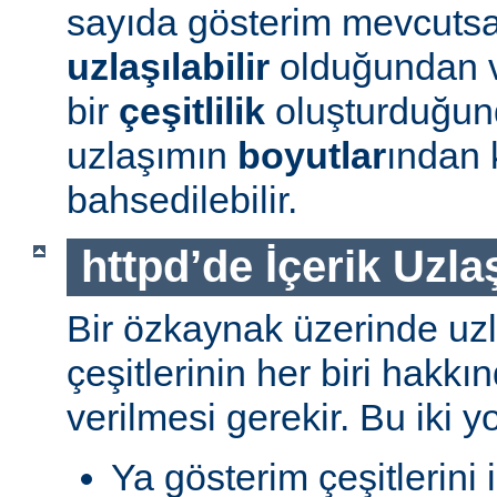
sayıda gösterim mevcuts
uzlaşılabilir
olduğundan v
bir
çeşitlilik
oluşturduğun
uzlaşımın
boyutlar
ından 
bahsedilebilir.
httpd’de İçerik Uzla
Bir özkaynak üzerinde uzl
çeşitlerinin her biri hakk
verilmesi gerekir. Bu iki yo
Ya gösterim çeşitlerini