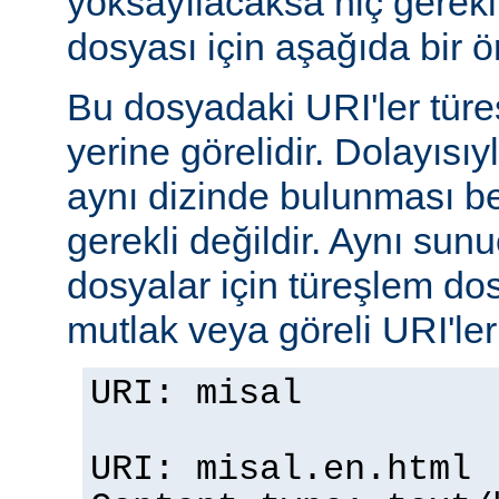
yoksayılacaksa hiç gerekli
dosyası için aşağıda bir ör
Bu dosyadaki URI'ler tür
yerine görelidir. Dolayısıy
aynı dizinde bulunması b
gerekli değildir. Aynı su
dosyalar için türeşlem do
mutlak veya göreli URI'ler b
URI: misal
URI: misal.en.html