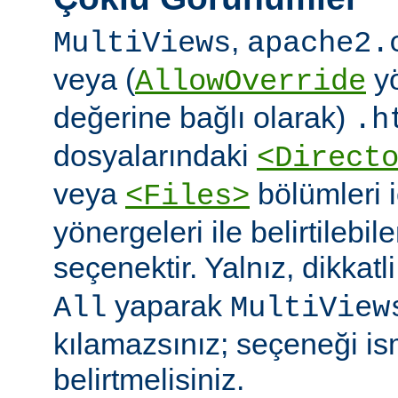
,
MultiViews
apache2.
veya (
yö
AllowOverride
değerine bağlı olarak)
.h
dosyalarındaki
<Direct
veya
bölümleri 
<Files>
yönergeleri ile belirtilebil
seçenektir. Yalnız, dikkatl
yaparak
All
MultiView
kılamazsınız; seçeneği is
belirtmelisiniz.