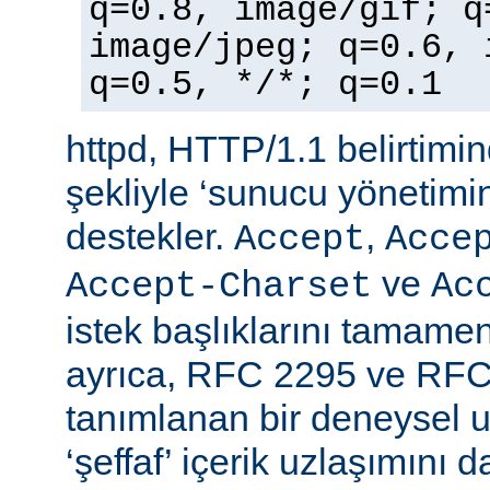
q=0.8, image/gif; q
image/jpeg; q=0.6, 
q=0.5, */*; q=0.1
httpd, HTTP/1.1 belirtimi
şekliyle ‘sunucu yönetimin
destekler.
,
Accept
Acce
ve
Accept-Charset
Ac
istek başlıklarını tamamen
ayrıca, RFC 2295 ve RFC
tanımlanan bir deneysel u
‘şeffaf’ içerik uzlaşımını 