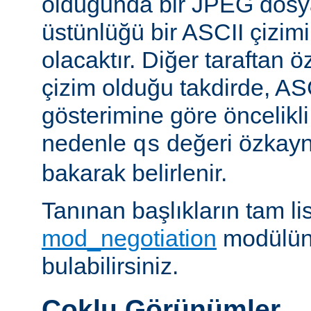
olduğunda bir JPEG dosy
üstünlüğü bir ASCII çizi
olacaktır. Diğer taraftan 
çizim olduğu takdirde, AS
gösterimine göre öncelikli
nedenle
değeri özkay
qs
bakarak belirlenir.
Tanınan başlıkların tam lis
mod_negotiation
modülün
bulabilirsiniz.
Çoklu Görünümler