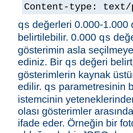
Content-type: text
değerleri 0.000-1.000 d
qs
belirtilebilir. 0.000
değe
qs
gösterimin asla seçilmeye
ediniz. Bir
değeri belir
qs
gösterimlerin kaynak üst
edilir.
parametresinin be
qs
istemcinin yeteneklerinde
olası gösterimler arasında
ifade eder. Örneğin bir f