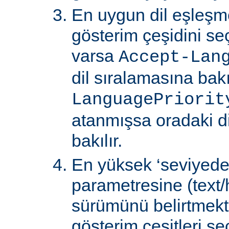
En uygun dil eşleşm
gösterim çeşidini s
varsa
Accept-Lan
dil sıralamasına bakıl
LanguagePriorit
atanmışsa oradaki d
bakılır.
En yüksek ‘seviyede
parametresine (text/
sürümünü belirtmekte
gösterim çeşitleri seçi