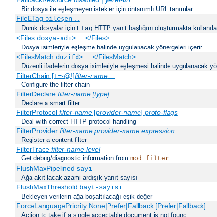
FallbackResource disabled |
yerel-url
Bir dosya ile eşleşmeyen istekler için öntanımlı URL tanımlar
FileETag
...
bileşen
Duruk dosyalar için
HTTP yanıt başlığını oluşturmakta kullanılaca
ETag
<Files
> ... </Files>
dosya-adı
Dosya isimleriyle eşleşme halinde uygulanacak yönergeleri içerir.
<FilesMatch
> ... </FilesMatch>
düzifd
Düzenli ifadelerin dosya isimleriyle eşleşmesi halinde uygulanacak yöne
FilterChain [+=-@!]
filter-name
...
Configure the filter chain
FilterDeclare
filter-name
[type]
Declare a smart filter
FilterProtocol
filter-name
[
provider-name
]
proto-flags
Deal with correct HTTP protocol handling
FilterProvider
filter-name
provider-name
expression
Register a content filter
FilterTrace
filter-name
level
Get debug/diagnostic information from
mod_filter
FlushMaxPipelined
sayı
Ağa akıtılacak azami ardışık yanıt sayısı
FlushMaxThreshold
bayt-sayısı
Bekleyen verilerin ağa boşaltılacağı eşik değer
ForceLanguagePriority None|Prefer|Fallback [Prefer|Fallback]
Action to take if a single acceptable document is not found