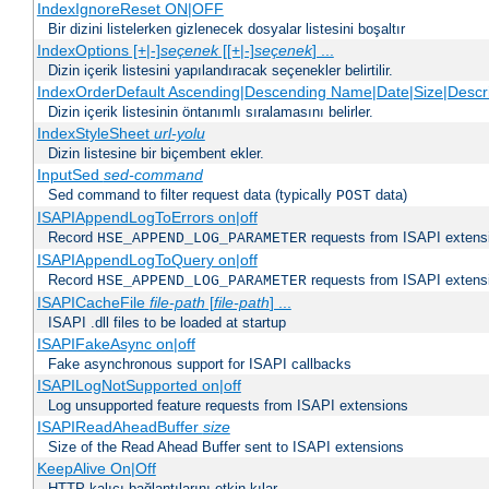
IndexIgnoreReset ON|OFF
Bir dizini listelerken gizlenecek dosyalar listesini boşaltır
IndexOptions [+|-]
seçenek
[[+|-]
seçenek
] ...
Dizin içerik listesini yapılandıracak seçenekler belirtilir.
IndexOrderDefault Ascending|Descending Name|Date|Size|Descri
Dizin içerik listesinin öntanımlı sıralamasını belirler.
IndexStyleSheet
url-yolu
Dizin listesine bir biçembent ekler.
InputSed
sed-command
Sed command to filter request data (typically
data)
POST
ISAPIAppendLogToErrors on|off
Record
requests from ISAPI extensio
HSE_APPEND_LOG_PARAMETER
ISAPIAppendLogToQuery on|off
Record
requests from ISAPI extensio
HSE_APPEND_LOG_PARAMETER
ISAPICacheFile
file-path
[
file-path
] ...
ISAPI .dll files to be loaded at startup
ISAPIFakeAsync on|off
Fake asynchronous support for ISAPI callbacks
ISAPILogNotSupported on|off
Log unsupported feature requests from ISAPI extensions
ISAPIReadAheadBuffer
size
Size of the Read Ahead Buffer sent to ISAPI extensions
KeepAlive On|Off
HTTP kalıcı bağlantılarını etkin kılar