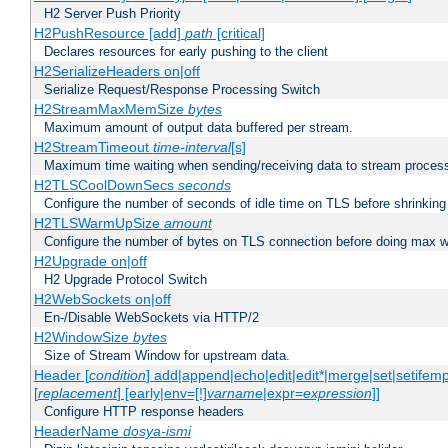
H2 Server Push Priority
H2PushResource [add]
path
[critical]
Declares resources for early pushing to the client
H2SerializeHeaders on|off
Serialize Request/Response Processing Switch
H2StreamMaxMemSize
bytes
Maximum amount of output data buffered per stream.
H2StreamTimeout
time-interval
[s]
Maximum time waiting when sending/receiving data to stream proces
H2TLSCoolDownSecs
seconds
Configure the number of seconds of idle time on TLS before shrinking
H2TLSWarmUpSize
amount
Configure the number of bytes on TLS connection before doing max w
H2Upgrade on|off
H2 Upgrade Protocol Switch
H2WebSockets on|off
En-/Disable WebSockets via HTTP/2
H2WindowSize
bytes
Size of Stream Window for upstream data.
Header [
condition
] add|append|echo|edit|edit*|merge|set|setifem
[
replacement
] [early|env=[!]
varname
|expr=
expression
]]
Configure HTTP response headers
HeaderName
dosya-ismi