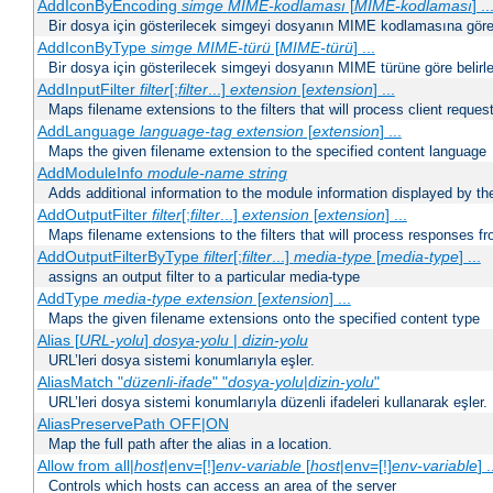
AddIconByEncoding
simge
MIME-kodlaması
[
MIME-kodlaması
] ..
Bir dosya için gösterilecek simgeyi dosyanın MIME kodlamasına göre b
AddIconByType
simge
MIME-türü
[
MIME-türü
] ...
Bir dosya için gösterilecek simgeyi dosyanın MIME türüne göre belirle
AddInputFilter
filter
[;
filter
...]
extension
[
extension
] ...
Maps filename extensions to the filters that will process client reques
AddLanguage
language-tag
extension
[
extension
] ...
Maps the given filename extension to the specified content language
AddModuleInfo
module-name
string
Adds additional information to the module information displayed by the
AddOutputFilter
filter
[;
filter
...]
extension
[
extension
] ...
Maps filename extensions to the filters that will process responses fr
AddOutputFilterByType
filter
[;
filter
...]
media-type
[
media-type
] ...
assigns an output filter to a particular media-type
AddType
media-type
extension
[
extension
] ...
Maps the given filename extensions onto the specified content type
Alias [
URL-yolu
]
dosya-yolu
|
dizin-yolu
URL’leri dosya sistemi konumlarıyla eşler.
AliasMatch "
düzenli-ifade
" "
dosya-yolu
|
dizin-yolu
"
URL’leri dosya sistemi konumlarıyla düzenli ifadeleri kullanarak eşler.
AliasPreservePath OFF|ON
Map the full path after the alias in a location.
Allow from all|
host
|env=[!]
env-variable
[
host
|env=[!]
env-variable
] .
Controls which hosts can access an area of the server