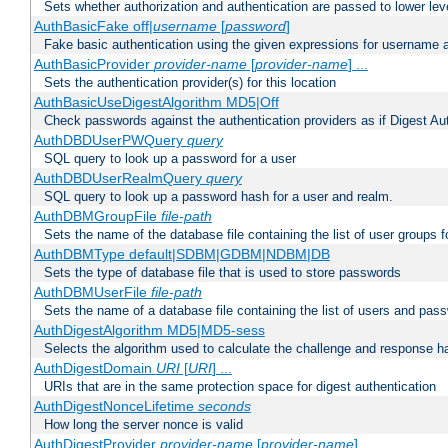
Sets whether authorization and authentication are passed to lower le
AuthBasicFake off|
username
[
password
]
Fake basic authentication using the given expressions for username
AuthBasicProvider
provider-name
[
provider-name
] ...
Sets the authentication provider(s) for this location
AuthBasicUseDigestAlgorithm MD5|Off
Check passwords against the authentication providers as if Digest Aut
AuthDBDUserPWQuery
query
SQL query to look up a password for a user
AuthDBDUserRealmQuery
query
SQL query to look up a password hash for a user and realm.
AuthDBMGroupFile
file-path
Sets the name of the database file containing the list of user groups f
AuthDBMType default|SDBM|GDBM|NDBM|DB
Sets the type of database file that is used to store passwords
AuthDBMUserFile
file-path
Sets the name of a database file containing the list of users and pass
AuthDigestAlgorithm MD5|MD5-sess
Selects the algorithm used to calculate the challenge and response ha
AuthDigestDomain
URI
[
URI
] ...
URIs that are in the same protection space for digest authentication
AuthDigestNonceLifetime
seconds
How long the server nonce is valid
AuthDigestProvider
provider-name
[
provider-name
] ...