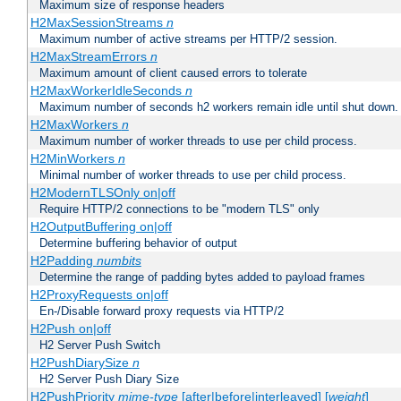
Maximum size of response headers
H2MaxSessionStreams
n
Maximum number of active streams per HTTP/2 session.
H2MaxStreamErrors
n
Maximum amount of client caused errors to tolerate
H2MaxWorkerIdleSeconds
n
Maximum number of seconds h2 workers remain idle until shut down.
H2MaxWorkers
n
Maximum number of worker threads to use per child process.
H2MinWorkers
n
Minimal number of worker threads to use per child process.
H2ModernTLSOnly on|off
Require HTTP/2 connections to be "modern TLS" only
H2OutputBuffering on|off
Determine buffering behavior of output
H2Padding
numbits
Determine the range of padding bytes added to payload frames
H2ProxyRequests on|off
En-/Disable forward proxy requests via HTTP/2
H2Push on|off
H2 Server Push Switch
H2PushDiarySize
n
H2 Server Push Diary Size
H2PushPriority
mime-type
[after|before|interleaved] [
weight
]