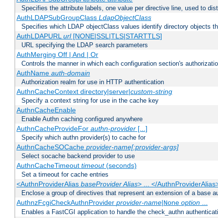
Specifies the attribute labels, one value per directive line, used to d
AuthLDAPSubGroupClass
LdapObjectClass
Specifies which LDAP objectClass values identify directory objects t
AuthLDAPURL
url
[NONE|SSL|TLS|STARTTLS]
URL specifying the LDAP search parameters
AuthMerging Off | And | Or
Controls the manner in which each configuration section's authorizatio
AuthName
auth-domain
Authorization realm for use in HTTP authentication
AuthnCacheContext directory|server|
custom-string
Specify a context string for use in the cache key
AuthnCacheEnable
Enable Authn caching configured anywhere
AuthnCacheProvideFor
authn-provider
[...]
Specify which authn provider(s) to cache for
AuthnCacheSOCache
provider-name[:provider-args]
Select socache backend provider to use
AuthnCacheTimeout
timeout
(seconds)
Set a timeout for cache entries
<AuthnProviderAlias
baseProvider Alias
> ... </AuthnProviderAlias
Enclose a group of directives that represent an extension of a base au
AuthnzFcgiCheckAuthnProvider
provider-name
|
option
...
None
Enables a FastCGI application to handle the check_authn authenticat