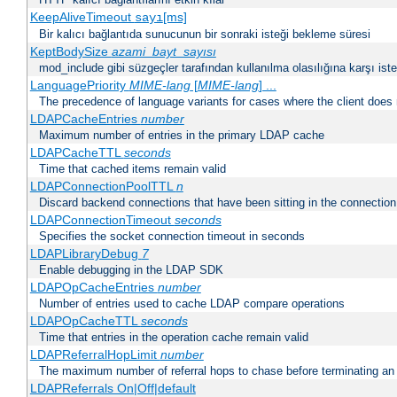
KeepAliveTimeout
[ms]
sayı
Bir kalıcı bağlantıda sunucunun bir sonraki isteği bekleme süresi
KeptBodySize
azami_bayt_sayısı
mod_include gibi süzgeçler tarafından kullanılma olasılığına karşı istek
LanguagePriority
MIME-lang
[
MIME-lang
] ...
The precedence of language variants for cases where the client does
LDAPCacheEntries
number
Maximum number of entries in the primary LDAP cache
LDAPCacheTTL
seconds
Time that cached items remain valid
LDAPConnectionPoolTTL
n
Discard backend connections that have been sitting in the connection
LDAPConnectionTimeout
seconds
Specifies the socket connection timeout in seconds
LDAPLibraryDebug
7
Enable debugging in the LDAP SDK
LDAPOpCacheEntries
number
Number of entries used to cache LDAP compare operations
LDAPOpCacheTTL
seconds
Time that entries in the operation cache remain valid
LDAPReferralHopLimit
number
The maximum number of referral hops to chase before terminating a
LDAPReferrals On|Off|default