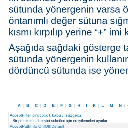
sütunda yönergenin varsa ön
öntanımlı değer sütuna sı
kısmı kırpılıp yerine “+” imi
Aşağıda sağdaki gösterge t
sütunda yönergenin kullanım
dördüncü sütunda ise yönerg
A
|
B
|
C
|
D
|
E
|
F
|
G
|
H
|
I
|
K
|
L
|
M
|
N
|
AcceptFilter
protocol
kabul_süzgeci
Bir protokolün dinleyici soketleri için en iyilemeleri ayarlar
AcceptPathInfo On|Off|Default