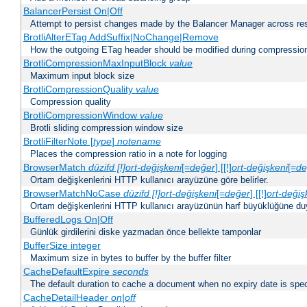
BalancerPersist On|Off
Attempt to persist changes made by the Balancer Manager across res
BrotliAlterETag AddSuffix|NoChange|Remove
How the outgoing ETag header should be modified during compressio
BrotliCompressionMaxInputBlock
value
Maximum input block size
BrotliCompressionQuality
value
Compression quality
BrotliCompressionWindow
value
Brotli sliding compression window size
BrotliFilterNote [
type
]
notename
Places the compression ratio in a note for logging
BrowserMatch
düzifd [!]ort-değişkeni
[=
değer
] [[!]
ort-değişkeni
[=
de
Ortam değişkenlerini HTTP kullanıcı arayüzüne göre belirler.
BrowserMatchNoCase
düzifd [!]ort-değişkeni
[=
değer
] [[!]
ort-değiş
Ortam değişkenlerini HTTP kullanıcı arayüzünün harf büyüklüğüne duyar
BufferedLogs On|Off
Günlük girdilerini diske yazmadan önce bellekte tamponlar
BufferSize integer
Maximum size in bytes to buffer by the buffer filter
CacheDefaultExpire
seconds
The default duration to cache a document when no expiry date is spec
CacheDetailHeader
on|off