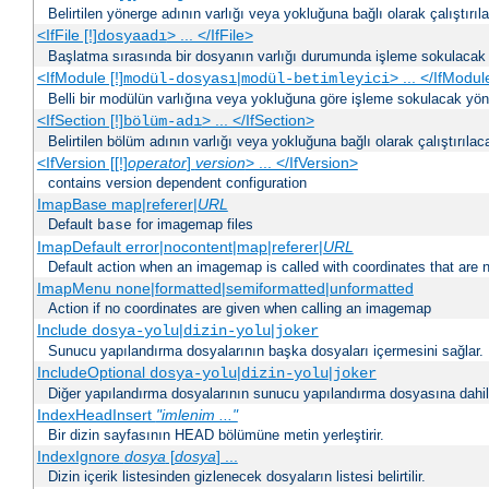
Belirtilen yönerge adının varlığı veya yokluğuna bağlı olarak çalıştırıl
<IfFile [!]
> ... </IfFile>
dosyaadı
Başlatma sırasında bir dosyanın varlığı durumunda işleme sokulacak 
<IfModule [!]
|
> ... </IfModul
modül-dosyası
modül-betimleyici
Belli bir modülün varlığına veya yokluğuna göre işleme sokulacak yöne
<IfSection [!]
> ... </IfSection>
bölüm-adı
Belirtilen bölüm adının varlığı veya yokluğuna bağlı olarak çalıştırılac
<IfVersion [[!]
operator
]
version
> ... </IfVersion>
contains version dependent configuration
ImapBase map|referer|
URL
Default
for imagemap files
base
ImapDefault error|nocontent|map|referer|
URL
Default action when an imagemap is called with coordinates that are n
ImapMenu none|formatted|semiformatted|unformatted
Action if no coordinates are given when calling an imagemap
Include
|
|
dosya-yolu
dizin-yolu
joker
Sunucu yapılandırma dosyalarının başka dosyaları içermesini sağlar.
IncludeOptional
|
|
dosya-yolu
dizin-yolu
joker
Diğer yapılandırma dosyalarının sunucu yapılandırma dosyasına dahil 
IndexHeadInsert
"imlenim ..."
Bir dizin sayfasının HEAD bölümüne metin yerleştirir.
IndexIgnore
dosya
[
dosya
] ...
Dizin içerik listesinden gizlenecek dosyaların listesi belirtilir.