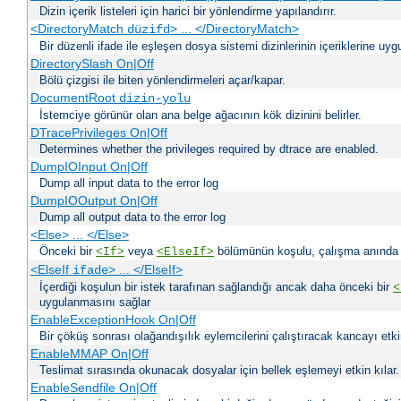
Dizin içerik listeleri için harici bir yönlendirme yapılandırır.
<DirectoryMatch
> ... </DirectoryMatch>
düzifd
Bir düzenli ifade ile eşleşen dosya sistemi dizinlerinin içeriklerine u
DirectorySlash On|Off
Bölü çizgisi ile biten yönlendirmeleri açar/kapar.
DocumentRoot
dizin-yolu
İstemciye görünür olan ana belge ağacının kök dizinini belirler.
DTracePrivileges On|Off
Determines whether the privileges required by dtrace are enabled.
DumpIOInput On|Off
Dump all input data to the error log
DumpIOOutput On|Off
Dump all output data to the error log
<Else> ... </Else>
Önceki bir
veya
bölümünün koşulu, çalışma anında bir
<If>
<ElseIf>
<ElseIf
> ... </ElseIf>
ifade
İçerdiği koşulun bir istek tarafınan sağlandığı ancak daha önceki bir
<
uygulanmasını sağlar
EnableExceptionHook On|Off
Bir çöküş sonrası olağandışılık eylemcilerini çalıştıracak kancayı etkin
EnableMMAP On|Off
Teslimat sırasında okunacak dosyalar için bellek eşlemeyi etkin kılar.
EnableSendfile On|Off