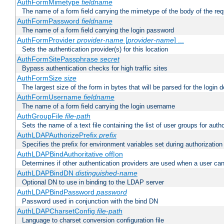
AuthFormMimetype
fieldname
The name of a form field carrying the mimetype of the body of the req
AuthFormPassword
fieldname
The name of a form field carrying the login password
AuthFormProvider
provider-name
[
provider-name
] ...
Sets the authentication provider(s) for this location
AuthFormSitePassphrase
secret
Bypass authentication checks for high traffic sites
AuthFormSize
size
The largest size of the form in bytes that will be parsed for the login d
AuthFormUsername
fieldname
The name of a form field carrying the login username
AuthGroupFile
file-path
Sets the name of a text file containing the list of user groups for autho
AuthLDAPAuthorizePrefix
prefix
Specifies the prefix for environment variables set during authorization
AuthLDAPBindAuthoritative off|on
Determines if other authentication providers are used when a user can
AuthLDAPBindDN
distinguished-name
Optional DN to use in binding to the LDAP server
AuthLDAPBindPassword
password
Password used in conjunction with the bind DN
AuthLDAPCharsetConfig
file-path
Language to charset conversion configuration file