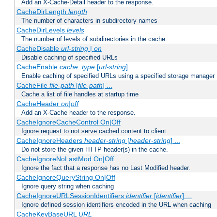
Add an X-Cache-Detail header to the response.
CacheDirLength
length
The number of characters in subdirectory names
CacheDirLevels
levels
The number of levels of subdirectories in the cache.
CacheDisable
url-string
|
on
Disable caching of specified URLs
CacheEnable
cache_type
[
url-string
]
Enable caching of specified URLs using a specified storage manager
CacheFile
file-path
[
file-path
] ...
Cache a list of file handles at startup time
CacheHeader
on|off
Add an X-Cache header to the response.
CacheIgnoreCacheControl On|Off
Ignore request to not serve cached content to client
CacheIgnoreHeaders
header-string
[
header-string
] ...
Do not store the given HTTP header(s) in the cache.
CacheIgnoreNoLastMod On|Off
Ignore the fact that a response has no Last Modified header.
CacheIgnoreQueryString On|Off
Ignore query string when caching
CacheIgnoreURLSessionIdentifiers
identifier
[
identifier
] ...
Ignore defined session identifiers encoded in the URL when caching
CacheKeyBaseURL
URL