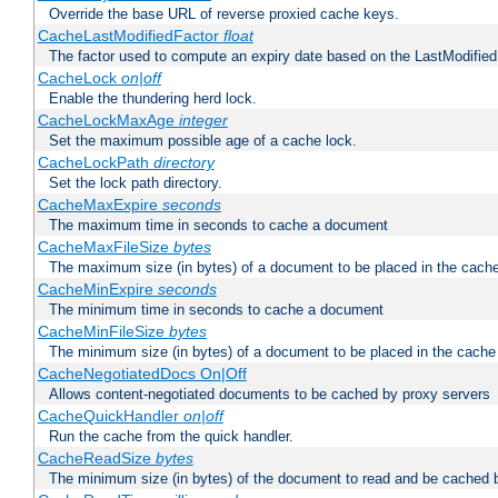
Override the base URL of reverse proxied cache keys.
CacheLastModifiedFactor
float
The factor used to compute an expiry date based on the LastModified
CacheLock
on|off
Enable the thundering herd lock.
CacheLockMaxAge
integer
Set the maximum possible age of a cache lock.
CacheLockPath
directory
Set the lock path directory.
CacheMaxExpire
seconds
The maximum time in seconds to cache a document
CacheMaxFileSize
bytes
The maximum size (in bytes) of a document to be placed in the cach
CacheMinExpire
seconds
The minimum time in seconds to cache a document
CacheMinFileSize
bytes
The minimum size (in bytes) of a document to be placed in the cache
CacheNegotiatedDocs On|Off
Allows content-negotiated documents to be cached by proxy servers
CacheQuickHandler
on|off
Run the cache from the quick handler.
CacheReadSize
bytes
The minimum size (in bytes) of the document to read and be cached 