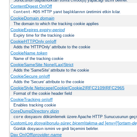
Sunucunun başlatıldıktan sonra chroot(8) yapacağı dizini belirler.
ContentDigest On|Off
HTTP yanıt başlıklarının üretimini etkin kılar.
Content-MD5
CookieDomain
domain
The domain to which the tracking cookie applies
CookieExpires
expiry-period
Expiry time for the tracking cookie
CookieHTTPOnly on|off
Adds the 'HTTPOnly' attribute to the cookie
CookieName
token
Name of the tracking cookie
CookieSameSite None|Lax|Strict
Adds the 'SameSite' attribute to the cookie
CookieSecure on|off
Adds the 'Secure' attribute to the cookie
CookieStyle Netscape|Cookie|Cookie2|RFC2109|RFC2965
Format of the cookie header field
CookieTracking on|off
Enables tracking cookie
CoreDumpDirectory
dizin
dosyasını dökümlemek üzere Apache HTTP Sunucusunun geçme
core
CustomLog
dosya
|
borulu-süreç
biçem
|
takma-ad
[env=[!]
ortam-de
Günlük dosyasın ismini ve girdi biçemini belirler.
Dav On|Off|
provider-name