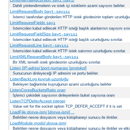
LimitInternalRecursion
[
]
sayı
sayı
Dahili yönlendirmelerin ve istek içi isteklerin azami sayısını belirler.
LimitRequestBody
bayt-sayısı
İstemci tarafından gönderilen HTTP istek gövdesinin toplam uzunluğun
LimitRequestFields
sayı
İstemciden kabul edilecek HTTP isteği başlık alanlarının sayısını sınır
LimitRequestFieldSize
bayt-sayısı
İstemciden kabul edilecek HTTP isteği başlık uzunluğunu sınırlar.
LimitRequestLine
bayt-sayısı
İstemciden kabul edilecek HTTP istek satırının uzunluğunu sınırlar.
LimitXMLRequestBody
bayt-sayısı
Bir XML temelli istek gövdesinin uzunluğunu sınırlar.
Listen [
IP-adresi
:]
port-numarası
[
protokol
]
Sunucunun dinleyeceği IP adresini ve portu belirler.
ListenBackLog
kuyruk-uzunluğu
Bekleyen bağlantılar kuyruğunun azami uzunluğunu belirler
ListenCoresBucketsRatio
oran
İşlemci çekirdek sayısının dinleyenlerin buket sayısına oranı
ListenTCPDeferAccept
integer
Value set for the socket option TCP_DEFER_ACCEPT if it is set
LoadFile
dosya-ismi
[
dosya-ismi
] ...
Belirtilen nesne dosyasını veya kütüphaneyi sunucu ile ilintiler.
LoadModule
modül dosya-ismi
Belirtilen nesne dosyasını veya kütüphaneyi sunucu ile ilintiler ve etki