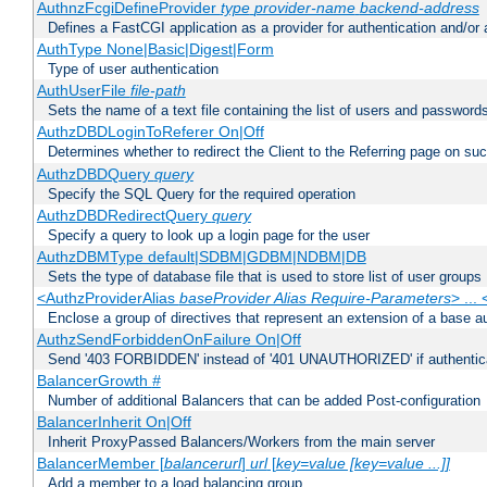
AuthnzFcgiDefineProvider
type
provider-name
backend-address
Defines a FastCGI application as a provider for authentication and/or 
AuthType None|Basic|Digest|Form
Type of user authentication
AuthUserFile
file-path
Sets the name of a text file containing the list of users and passwords
AuthzDBDLoginToReferer On|Off
Determines whether to redirect the Client to the Referring page on succ
AuthzDBDQuery
query
Specify the SQL Query for the required operation
AuthzDBDRedirectQuery
query
Specify a query to look up a login page for the user
AuthzDBMType default|SDBM|GDBM|NDBM|DB
Sets the type of database file that is used to store list of user groups
<AuthzProviderAlias
baseProvider Alias Require-Parameters
> ...
Enclose a group of directives that represent an extension of a base au
AuthzSendForbiddenOnFailure On|Off
Send '403 FORBIDDEN' instead of '401 UNAUTHORIZED' if authenticat
BalancerGrowth
#
Number of additional Balancers that can be added Post-configuration
BalancerInherit On|Off
Inherit ProxyPassed Balancers/Workers from the main server
BalancerMember [
balancerurl
]
url
[
key=value [key=value ...]]
Add a member to a load balancing group