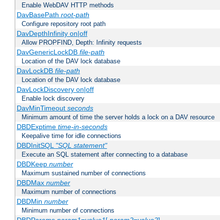
Enable WebDAV HTTP methods
DavBasePath
root-path
Configure repository root path
DavDepthInfinity on|off
Allow PROPFIND, Depth: Infinity requests
DavGenericLockDB
file-path
Location of the DAV lock database
DavLockDB
file-path
Location of the DAV lock database
DavLockDiscovery on|off
Enable lock discovery
DavMinTimeout
seconds
Minimum amount of time the server holds a lock on a DAV resource
DBDExptime
time-in-seconds
Keepalive time for idle connections
DBDInitSQL
"SQL statement"
Execute an SQL statement after connecting to a database
DBDKeep
number
Maximum sustained number of connections
DBDMax
number
Maximum number of connections
DBDMin
number
Minimum number of connections