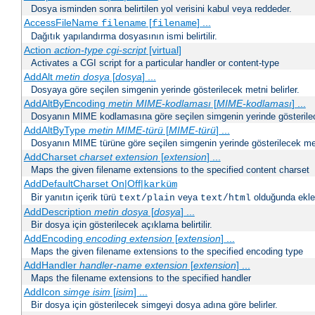
Dosya isminden sonra belirtilen yol verisini kabul veya reddeder.
AccessFileName
[
] ...
filename
filename
Dağıtık yapılandırma dosyasının ismi belirtilir.
Action
action-type
cgi-script
[virtual]
Activates a CGI script for a particular handler or content-type
AddAlt
metin
dosya
[
dosya
] ...
Dosyaya göre seçilen simgenin yerinde gösterilecek metni belirler.
AddAltByEncoding
metin
MIME-kodlaması
[
MIME-kodlaması
] ...
Dosyanın MIME kodlamasına göre seçilen simgenin yerinde gösterilece
AddAltByType
metin
MIME-türü
[
MIME-türü
] ...
Dosyanın MIME türüne göre seçilen simgenin yerinde gösterilecek metn
AddCharset
charset
extension
[
extension
] ...
Maps the given filename extensions to the specified content charset
AddDefaultCharset On|Off|
karküm
Bir yanıtın içerik türü
veya
olduğunda eklen
text/plain
text/html
AddDescription
metin dosya
[
dosya
] ...
Bir dosya için gösterilecek açıklama belirtilir.
AddEncoding
encoding
extension
[
extension
] ...
Maps the given filename extensions to the specified encoding type
AddHandler
handler-name
extension
[
extension
] ...
Maps the filename extensions to the specified handler
AddIcon
simge
isim
[
isim
] ...
Bir dosya için gösterilecek simgeyi dosya adına göre belirler.