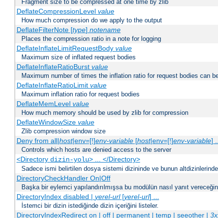
Fragment size to be compressed at one time by zlib
DeflateCompressionLevel
value
How much compression do we apply to the output
DeflateFilterNote [
type
]
notename
Places the compression ratio in a note for logging
DeflateInflateLimitRequestBody
value
Maximum size of inflated request bodies
DeflateInflateRatioBurst
value
Maximum number of times the inflation ratio for request bodies can b
DeflateInflateRatioLimit
value
Maximum inflation ratio for request bodies
DeflateMemLevel
value
How much memory should be used by zlib for compression
DeflateWindowSize
value
Zlib compression window size
Deny from all|
host
|env=[!]
env-variable
[
host
|env=[!]
env-variable
] .
Controls which hosts are denied access to the server
<Directory
> ... </Directory>
dizin-yolu
Sadece ismi belirtilen dosya sistemi dizininde ve bunun altdizinlerind
DirectoryCheckHandler On|Off
Başka bir eylemci yapılandırılmışsa bu modülün nasıl yanıt vereceğini 
DirectoryIndex disabled |
yerel-url
[
yerel-url
] ...
İstemci bir dizin istediğinde dizin içeriğini listeler.
DirectoryIndexRedirect on | off | permanent | temp | seeother |
3x