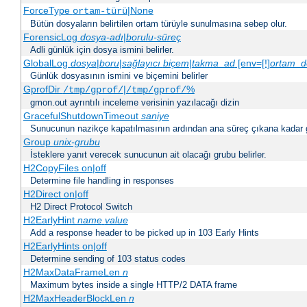
ForceType
|None
ortam-türü
Bütün dosyaların belirtilen ortam türüyle sunulmasına sebep olur.
ForensicLog
dosya-adı
|
borulu-süreç
Adli günlük için dosya ismini belirler.
GlobalLog
dosya
|
boru
|
sağlayıcı
biçem
|
takma_ad
[env=[!]
ortam_d
Günlük dosyasının ismini ve biçemini belirler
GprofDir
|
%
/tmp/gprof/
/tmp/gprof/
gmon.out ayrıntılı inceleme verisinin yazılacağı dizin
GracefulShutdownTimeout
saniye
Sunucunun nazikçe kapatılmasının ardından ana süreç çıkana kadar ge
Group
unix-grubu
İsteklere yanıt verecek sunucunun ait olacağı grubu belirler.
H2CopyFiles on|off
Determine file handling in responses
H2Direct on|off
H2 Direct Protocol Switch
H2EarlyHint
name
value
Add a response header to be picked up in 103 Early Hints
H2EarlyHints on|off
Determine sending of 103 status codes
H2MaxDataFrameLen
n
Maximum bytes inside a single HTTP/2 DATA frame
H2MaxHeaderBlockLen
n