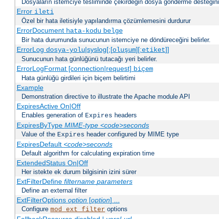
Dosyaların istemciye tesliminde çekirdeğin dosya gönderme desteğinin 
Error
ileti
Özel bir hata iletisiyle yapılandırma çözümlemesini durdurur
ErrorDocument
hata-kodu
belge
Bir hata durumunda sunucunun istemciye ne döndüreceğini belirler.
ErrorLog
|syslog[:[
][:
]]
dosya-yolu
oluşum
etiket
Sunucunun hata günlüğünü tutacağı yeri belirler.
ErrorLogFormat [connection|request]
biçem
Hata günlüğü girdileri için biçem belirtimi
Example
Demonstration directive to illustrate the Apache module API
ExpiresActive On|Off
Enables generation of
headers
Expires
ExpiresByType
MIME-type
<code>seconds
Value of the
header configured by MIME type
Expires
ExpiresDefault
<code>seconds
Default algorithm for calculating expiration time
ExtendedStatus On|Off
Her istekte ek durum bilgisinin izini sürer
ExtFilterDefine
filtername
parameters
Define an external filter
ExtFilterOptions
option
[
option
] ...
Configure
options
mod_ext_filter