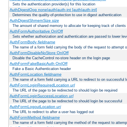
Sets the authentication provider(s) for this location
AuthDigestQop none|auth|auth-int [auth|auth-int]
Determines the quality-of-protection to use in digest authentication
AuthDigestShmemSize
size
The amount of shared memory to allocate for keeping track of clients
AuthFormAuthoritative On|Off
Sets whether authorization and authentication are passed to lower le
AuthFormBody
fieldname
The name of a form field carrying the body of the request to attempt 
AuthFormDisableNoStore On|Off
Disable the CacheControl no-store header on the login page
AuthFormFakeBasicAuth On|Off
Fake a Basic Authentication header
AuthFormLocation
fieldname
The name of a form field carrying a URL to redirect to on successful l
AuthFormLoginRequiredLocation
url
The URL of the page to be redirected to should login be required
AuthFormLoginSuccessLocation
url
The URL of the page to be redirected to should login be successful
AuthFormLogoutLocation
uri
The URL to redirect to after a user has logged out
AuthFormMethod
fieldname
The name of a form field carrying the method of the request to attemp