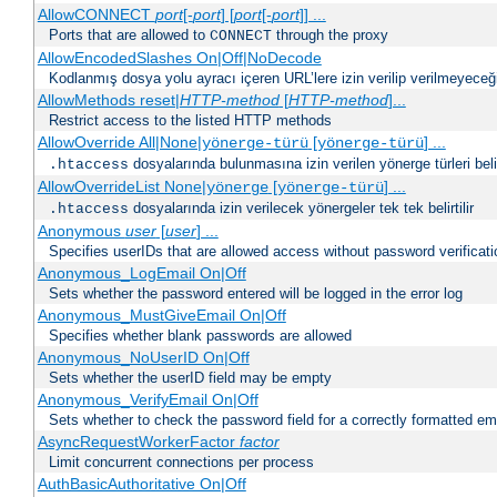
AllowCONNECT
port
[-
port
] [
port
[-
port
]] ...
Ports that are allowed to
through the proxy
CONNECT
AllowEncodedSlashes On|Off|NoDecode
Kodlanmış dosya yolu ayracı içeren URL’lere izin verilip verilmeyeceğin
AllowMethods reset|
HTTP-method
[
HTTP-method
]...
Restrict access to the listed HTTP methods
AllowOverride All|None|
[
] ...
yönerge-türü
yönerge-türü
dosyalarında bulunmasına izin verilen yönerge türleri belirt
.htaccess
AllowOverrideList None|
[
] ...
yönerge
yönerge-türü
dosyalarında izin verilecek yönergeler tek tek belirtilir
.htaccess
Anonymous
user
[
user
] ...
Specifies userIDs that are allowed access without password verificati
Anonymous_LogEmail On|Off
Sets whether the password entered will be logged in the error log
Anonymous_MustGiveEmail On|Off
Specifies whether blank passwords are allowed
Anonymous_NoUserID On|Off
Sets whether the userID field may be empty
Anonymous_VerifyEmail On|Off
Sets whether to check the password field for a correctly formatted em
AsyncRequestWorkerFactor
factor
Limit concurrent connections per process
AuthBasicAuthoritative On|Off