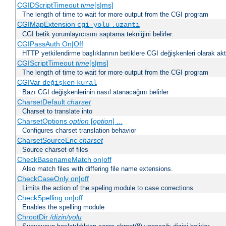
CGIDScriptTimeout
time
[s|ms]
The length of time to wait for more output from the CGI program
CGIMapExtension
cgi-yolu
.uzantı
CGI betik yorumlayıcısını saptama tekniğini belirler.
CGIPassAuth On|Off
HTTP yetkilendirme başlıklarının betiklere CGI değişkenleri olarak akta
CGIScriptTimeout
time
[s|ms]
The length of time to wait for more output from the CGI program
CGIVar
değişken
kural
Bazı CGI değişkenlerinin nasıl atanacağını belirler
CharsetDefault
charset
Charset to translate into
CharsetOptions
option
[
option
] ...
Configures charset translation behavior
CharsetSourceEnc
charset
Source charset of files
CheckBasenameMatch on|off
Also match files with differing file name extensions.
CheckCaseOnly on|off
Limits the action of the speling module to case corrections
CheckSpelling on|off
Enables the spelling module
ChrootDir
/dizin/yolu