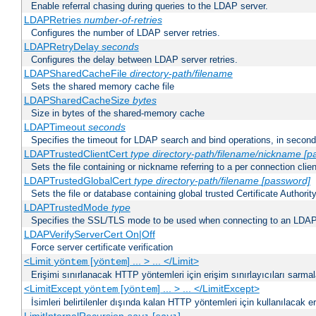
Enable referral chasing during queries to the LDAP server.
LDAPRetries
number-of-retries
Configures the number of LDAP server retries.
LDAPRetryDelay
seconds
Configures the delay between LDAP server retries.
LDAPSharedCacheFile
directory-path/filename
Sets the shared memory cache file
LDAPSharedCacheSize
bytes
Size in bytes of the shared-memory cache
LDAPTimeout
seconds
Specifies the timeout for LDAP search and bind operations, in secon
LDAPTrustedClientCert
type
directory-path/filename/nickname
[p
Sets the file containing or nickname referring to a per connection clien
LDAPTrustedGlobalCert
type
directory-path/filename
[password]
Sets the file or database containing global trusted Certificate Authority 
LDAPTrustedMode
type
Specifies the SSL/TLS mode to be used when connecting to an LDAP
LDAPVerifyServerCert On|Off
Force server certificate verification
<Limit
[
] ... > ... </Limit>
yöntem
yöntem
Erişimi sınırlanacak HTTP yöntemleri için erişim sınırlayıcıları sarmal
<LimitExcept
[
] ... > ... </LimitExcept>
yöntem
yöntem
İsimleri belirtilenler dışında kalan HTTP yöntemleri için kullanılacak er