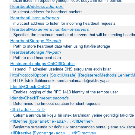
Dizin listesinin tepesine yerleştirilecek dosyanın ismini belirler.
HeartbeatAddress
addr:port
Multicast address for heartbeat packets
HeartbeatListen
addr:port
multicast address to listen for incoming heartbeat requests
HeartbeatMaxServers
number-of-servers
Specifies the maximum number of servers that will be sending heartbe
HeartbeatStorage
file-path
Path to store heartbeat data when using flat-file storage
HeartbeatStorage
file-path
Path to read heartbeat data
HostnameLookups On|Off|Double
İstemci IP adresleri üzerinde DNS sorgularını etkin kılar.
HttpProtocolOptions [Strict|Unsafe] [RegisteredMethods|LenientM
HTTP İstek İletilerindeki sınırlamalarda değişiklik yapar
IdentityCheck On|Off
Enables logging of the RFC 1413 identity of the remote user
IdentityCheckTimeout
seconds
Determines the timeout duration for ident requests
<If
> ... </If>
ifade
Çalışma anında bir koşul bir istek tarafından yerine getirildiği takdirde
<IfDefine [!]
> ... </IfDefine>
parametre-adı
Başlatma sırasında bir doğruluk sınamasından sonra işleme sokulacak
<IfDirective [!]
> ... </IfDirective>
yönerge-adı