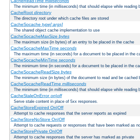
CacheReadTime
milliseconds
The minimum time (in milliseconds) that should elapse while reading 
CacheRoot
directory
The directory root under which cache files are stored
CacheSocache
type[:args]
The shared object cache implementation to use
CacheSocacheMaxSize
bytes
The maximum size (in bytes) of an entry to be placed in the cache
CacheSocacheMaxTime
seconds
The maximum time (in seconds) for a document to be placed in the c
CacheSocacheMinTime
seconds
The minimum time (in seconds) for a document to be placed in the c
CacheSocacheReadSize
bytes
The minimum size (in bytes) of the document to read and be cached 
CacheSocacheReadTime
milliseconds
The minimum time (in milliseconds) that should elapse while reading 
CacheStaleOnError
on|off
Serve stale content in place of 5xx responses.
CacheStoreExpired On|Off
Attempt to cache responses that the server reports as expired
CacheStoreNoStore On|Off
Attempt to cache requests or responses that have been marked as no
CacheStorePrivate On|Off
Attempt to cache responses that the server has marked as private