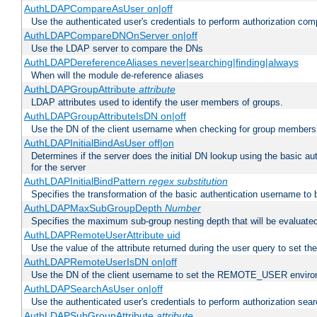
AuthLDAPCompareAsUser on|off
Use the authenticated user's credentials to perform authorization co
AuthLDAPCompareDNOnServer on|off
Use the LDAP server to compare the DNs
AuthLDAPDereferenceAliases never|searching|finding|always
When will the module de-reference aliases
AuthLDAPGroupAttribute
attribute
LDAP attributes used to identify the user members of groups.
AuthLDAPGroupAttributeIsDN on|off
Use the DN of the client username when checking for group members
AuthLDAPInitialBindAsUser off|on
Determines if the server does the initial DN lookup using the basic a
for the server
AuthLDAPInitialBindPattern
regex
substitution
Specifies the transformation of the basic authentication username to
AuthLDAPMaxSubGroupDepth
Number
Specifies the maximum sub-group nesting depth that will be evaluated
AuthLDAPRemoteUserAttribute uid
Use the value of the attribute returned during the user query to se
AuthLDAPRemoteUserIsDN on|off
Use the DN of the client username to set the REMOTE_USER environ
AuthLDAPSearchAsUser on|off
Use the authenticated user's credentials to perform authorization sea
AuthLDAPSubGroupAttribute
attribute