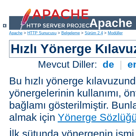
Apache 
Apache
>
HTTP Sunucusu
>
Belgeleme
>
Sürüm 2.4
>
Modüller
Hızlı Yönerge Kılavu
Mevcut Diller:
de
|
e
Bu hızlı yönerge kılavuzun
yönergelerinin kullanımı, ö
bağlamı gösterilmiştir. Bunlar
almak için
Yönerge Sözlüğ
İlk sütunda yönergenin ismi ve