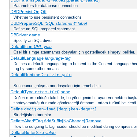
DBDParams
param1
=
value1
[,
param2
=
value2
]
Parameters for database connection
DBDPersist On|Off
Whether to use persistent connections
DBDPrepareSQL
"SQL statement"
label
Define an SQL prepared statement
DBDriver
name
Specify an SQL driver
DefaultIcon
URL-yolu
Özel bir simge atanmamış dosyalar için gösterilecek simgeyi belirler.
DefaultLanguage
language-tag
Defines a default language-tag to be sent in the Content-Language head
tag by some other means.
DefaultRuntimeDir
dizin-yolu
Sunucunun çalışma anı dosyaları için temel dizin
DefaultType
|none
ortam-türü
Değeri
olduğu takdirde, bu yönergenin bir uyarı vermekten başk
none
saptayamadığı durumda göndereceği öntanımlı ortam türünü belirlerdi
Define
[
]
değişken-ismi
değişken-değeri
Bir değişken tanımlar
DeflateAlterETag AddSuffix|NoChange|Remove
How the outgoing ETag header should be modified during compressio
DeflateBufferSize
value