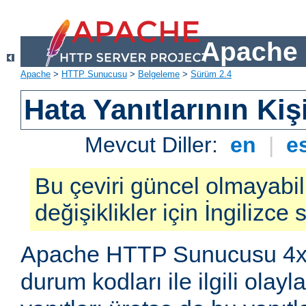
Apache 
Apache
>
HTTP Sunucusu
>
Belgeleme
>
Sürüm 2.4
Hata Yanıtlarının Kiş
Mevcut Diller:
en
|
e
Bu çeviri güncel olmayabil
değişiklikler için İngilizce
Apache HTTP Sunucusu 4x
durum kodları ile ilgili olay