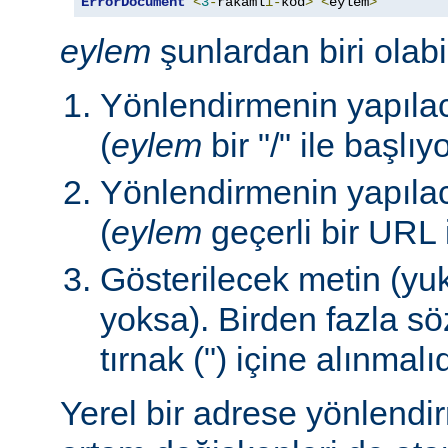
ErrorDocument
<
3
-
rakaml
ı-
kod
>
<
eylem
>
eylem
şunlardan biri olabil
Yönlendirmenin yapılac
(
eylem
bir "/" ile başlıy
Yönlendirmenin yapılac
(
eylem
geçerli bir URL 
Gösterilecek metin (yuk
yoksa). Birden fazla sö
tırnak (") içine alınmalıd
Yerel bir adrese yönlendi