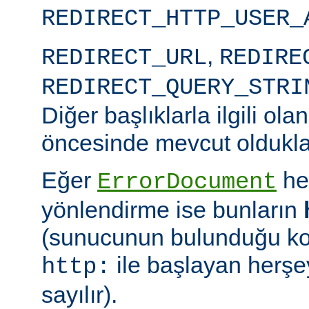
REDIRECT_HTTP_USER_
,
REDIRECT_URL
REDIRE
REDIRECT_QUERY_STRI
Diğer başlıklarla ilgili ol
öncesinde mevcut oldukları 
Eğer
he
ErrorDocument
yönlendirme ise bunların
(sunucunun bulunduğu kon
ile başlayan herşe
http:
sayılır).