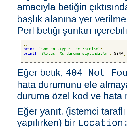
amacıyla betiğin çıktısında
başlık alanına yer verilmel
Perl betiği şunları içerebili
...
print
"Content-type: text/html\n"
;
printf
"Status: %s durumu saptandı.\n"
,
 $ENV
{
...
Eğer betik,
404 Not Fo
hata durumunu ele alma
duruma özel kod ve hata me
Eğer yanıt, (istemci taraf
yapılırken) bir
Location