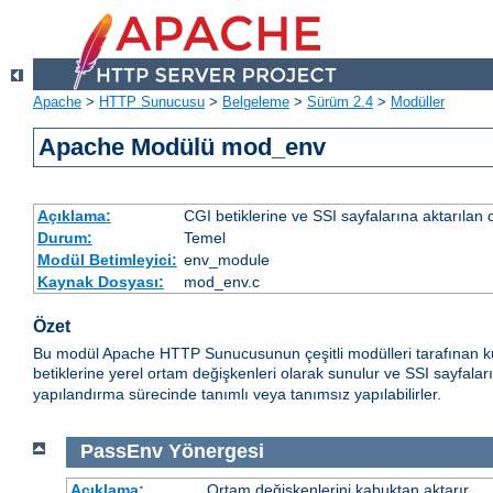
Apache
>
HTTP Sunucusu
>
Belgeleme
>
Sürüm 2.4
>
Modüller
Apache Modülü mod_env
Açıklama:
CGI betiklerine ve SSI sayfalarına aktarılan 
Durum:
Temel
Modül Betimleyici:
env_module
Kaynak Dosyası:
mod_env.c
Özet
Bu modül Apache HTTP Sunucusunun çeşitli modülleri tarafınan ku
betiklerine yerel ortam değişkenleri olarak sunulur ve SSI sayfalar
yapılandırma sürecinde tanımlı veya tanımsız yapılabilirler.
PassEnv
Yönergesi
Açıklama:
Ortam değişkenlerini kabuktan aktarır.