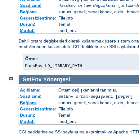
Sözdizimi:
PassEnv
ortam-değişkeni
[
ortam-d
Bağlam:
sunucu geneli, sanal konak, dizin, .htacc
Geçersizleştirme:
FileInfo
Durum:
Temel
Modül:
mod_env
Dahili ortam değişkenleri olarak kullanılmak üzere sistem or
modüllerinden kullanılabilir, CGI betiklerine ve SSI sayfalarınd
Örnek
PassEnv LD_LIBRARY_PATH
SetEnv
Yönergesi
Açıklama:
Ortam değişkenlerini tanımlar.
Sözdizimi:
SetEnv
ortam-değişkeni
[
değer
]
Bağlam:
sunucu geneli, sanal konak, dizin, .htacc
Geçersizleştirme:
FileInfo
Durum:
Temel
Modül:
mod_env
CGI betiklerine ve SSI sayfalarına aktarılmak ve Apache HTT