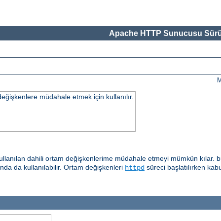
Apache HTTP Sunucusu Sürü
M
değişkenlere müdahale etmek için kullanılır.
llanılan dahili ortam değişkenlerime müdahale etmeyi mümkün kılar. b
ında da kullanılabilir. Ortam değişkenleri
süreci başlatılırken kab
httpd