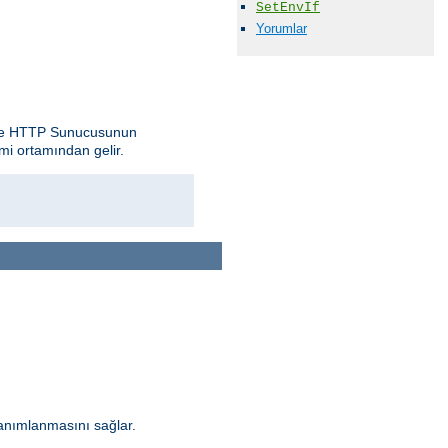
SetEnvIf
Yorumlar
pache HTTP Sunucusunun
mi ortamından gelir.
anımlanmasını sağlar.