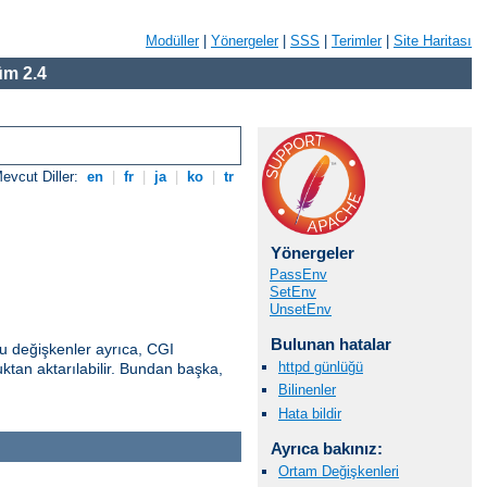
Modüller
|
Yönergeler
|
SSS
|
Terimler
|
Site Haritası
m 2.4
evcut Diller:
en
|
fr
|
ja
|
ko
|
tr
Yönergeler
PassEnv
SetEnv
UnsetEnv
Bulunan hatalar
u değişkenler ayrıca, CGI
httpd günlüğü
uktan aktarılabilir. Bundan başka,
Bilinenler
Hata bildir
Ayrıca bakınız:
Ortam Değişkenleri