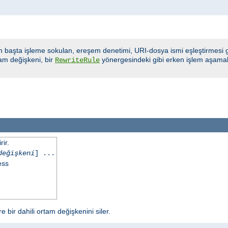
n başta işleme sokulan, ereşem denetimi, URI-dosya ismi eşleştirmesi gi
am değişkeni, bir
yönergesindeki gibi erken işlem aşamala
RewriteRule
ir.
değişkeni
] ...
ess
 bir dahili ortam değişkenini siler.