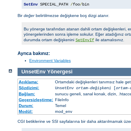
SetEnv
 SPECIAL_PATH 
/
foo
/
bin
Bir
değer
belirtilmezse değişkene boş dizgi atanır.
Bu yönerge tarafından atanan dahili ortam değişkenleri, e
yönergelerinden sonra işleme sokulur. Eğer atadığınız ort
durumda ortam değişkenini
ile atamalısınız.
SetEnvIf
Ayrıca bakınız:
Environment Variables
UnsetEnv
Yönergesi
Açıklama:
Ortamdaki değişkenleri tanımsız hale getir
Sözdizimi:
UnsetEnv
ortam-değişkeni
[
ortam-
Bağlam:
sunucu geneli, sanal konak, dizin, .htacc
Geçersizleştirme:
FileInfo
Durum:
Temel
Modül:
mod_env
CGI betiklerine ve SSI sayfalarına bir daha aktarılmamak üzere