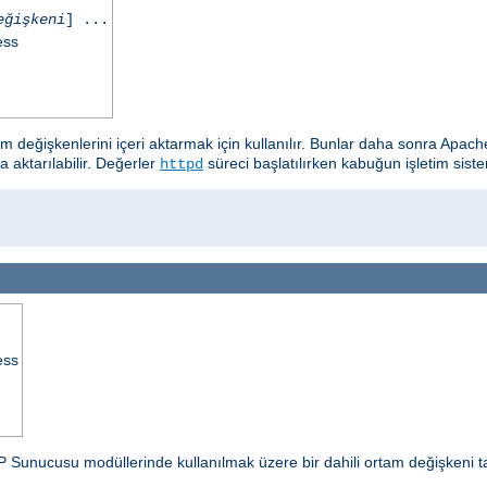
eğişkeni
] ...
ess
tam değişkenlerini içeri aktarmak için kullanılır. Bunlar daha sonra A
a aktarılabilir. Değerler
süreci başlatılırken kabuğun işletim siste
httpd
ess
P Sunucusu modüllerinde kullanılmak üzere bir dahili ortam değişkeni t