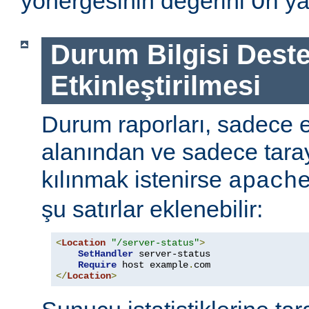
yönergesinin değerini
ya
On
Durum Bilgisi Deste
Etkinleştirilmesi
Durum raporları, sadece
alanından ve sadece tarayı
kılınmak istenirse
apach
şu satırlar eklenebilir:
<
Location
"/server-status"
>
SetHandler
 server-status

Require
 host example
.
</
Location
>