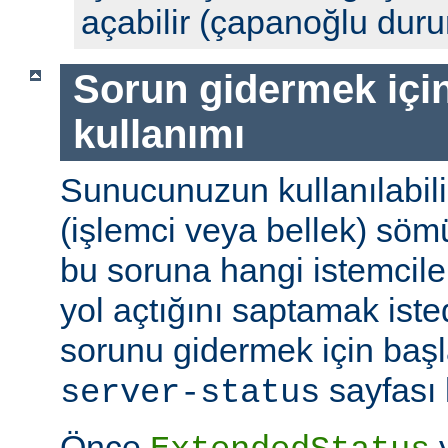
açabilir (çapanoğlu dur
Sorun gidermek için
kullanımı
Sunucunuzun kullanılabili
(işlemci veya bellek) söm
bu soruna hangi istemciler
yol açtığını saptamak ist
sorunu gidermek için başl
sayfası k
server-status
Önce
y