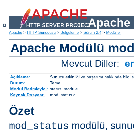
Apache 
Apache
>
HTTP Sunucusu
>
Belgeleme
>
Sürüm 2.4
>
Modüller
Apache Modülü mod
Mevcut Diller:
e
Açıklama:
Sunucu etkinliği ve başarımı hakkında bilgi s
Durum:
Temel
Modül Betimleyici:
status_module
Kaynak Dosyası:
mod_status.c
Özet
modülü, sunuc
mod_status