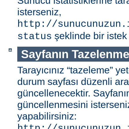
Sunucu istatistiklerine ta
isterseniz,
http://sunucunuzun.
şeklinde bir istek 
status
Sayfanın Tazelenme
Tarayıcınız “tazeleme” ye
durum sayfası düzenli aral
güncellenecektir. Sayfanı
güncellenmesini isterseniz
yapabilirsiniz:
http://sunucunuzun.