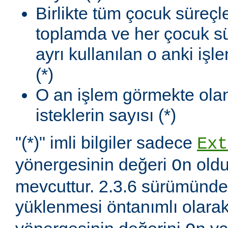
Birlikte tüm çocuk süreçl
toplamda ve her çocuk sü
ayrı kullanılan o anki iş
(*)
O an işlem görmekte olan
isteklerin sayısı (*)
"(*)" imli bilgiler sadece
Ext
yönergesinin değeri
oldu
On
mevcuttur. 2.3.6 sürümünd
yüklenmesi öntanımlı olara