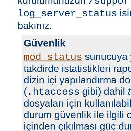
kurulumunuzun
/suppor
isi
log_server_status
bakınız.
Güvenlik
sunucuya y
mod_status
takdirde istatistikleri r
dizin içi yapılandırma do
(
gibi) dahil
.htaccess
dosyaları için kullanılabil
durum güvenlik ile ilgili 
içinden çıkılması güç du