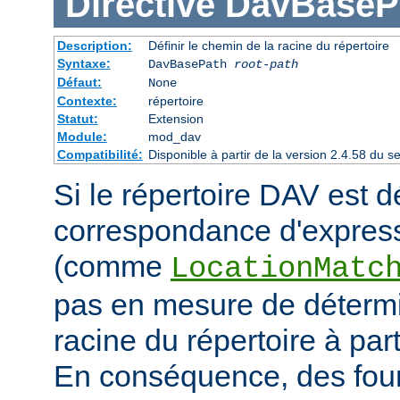
Directive
DavBaseP
Description:
Définir le chemin de la racine du répertoire
Syntaxe:
DavBasePath
root-path
Défaut:
None
Contexte:
répertoire
Statut:
Extension
Module:
mod_dav
Compatibilité:
Disponible à partir de la version 2.4.58 du
Si le répertoire DAV est dé
correspondance d'express
(comme
LocationMatc
pas en mesure de détermi
racine du répertoire à par
En conséquence, des fourn