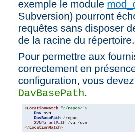
exemple le module
mod_
Subversion) pourront écho
requêtes sans disposer de
de la racine du répertoire.
Pour permettre aux fournis
correctement en présence 
configuration, vous devez 
.
DavBasePath
<
LocationMatch
"^/repos/"
>
Dav
 svn

DavBasePath
/
repos

SVNParentPath
/
var
/
</
LocationMatch
>