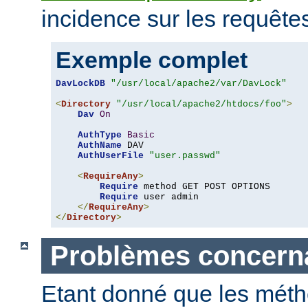
incidence sur les requête
Exemple complet
DavLockDB
"/usr/local/apache2/var/DavLock"
<
Directory
"/usr/local/apache2/htdocs/foo"
>
Dav
On
AuthType
Basic
AuthName
 DAV

AuthUserFile
"user.passwd"
<
RequireAny
>
Require
 method GET POST OPTIONS

Require
 user admin

</
RequireAny
>
</
Directory
>
Problèmes concerna
Etant donné que les mét