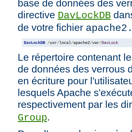
base de données des ver
directive
dans
DavLockDB
de votre fichier
apache2
DavLockDB
/
usr
/
local
/
apache2
/
var
/
DavLock
Le répertoire contenant le
de données des verrous do
en écriture pour l'utilisat
lesquels Apache s'exécute
respectivement par les di
.
Group