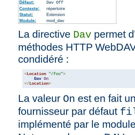
Défaut:
Dav Off
Contexte:
répertoire
Statut:
Extension
Module:
mod_dav
La directive
permet d'
Dav
méthodes HTTP WebDAV p
condidéré :
<
Location
"/foo"
>
Dav
On
</
Location
>
La valeur
est en fait un
On
fournisseur par défaut
fi
implémenté par le modul