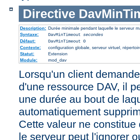
Directive
DavMinTi
Description:
Durée minimale pendant laquelle le serveur m
Syntaxe:
DavMinTimeout
secondes
Défaut:
DavMinTimeout 0
Contexte:
configuration globale, serveur virtuel, répertoir
Statut:
Extension
Module:
mod_dav
Lorsqu'un client demande 
d'une ressource DAV, il pe
une durée au bout de laqu
automatiquement supprimé
Cette valeur ne constitue
le serveur peut l'ignorer o