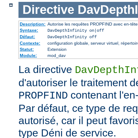
Directive
DavDepthIn
Description:
Autorise les requêtes PROPFIND avec en-tête D
Syntaxe:
DavDepthInfinity on|off
Défaut:
DavDepthInfinity off
Contexte:
configuration globale, serveur virtuel, répertoir
Statut:
Extension
Module:
mod_dav
La directive
DavDepthIn
d'autoriser le traitement 
contenant l'en-t
PROPFIND
Par défaut, ce type de re
autorisé, car il peut favor
type Déni de service.