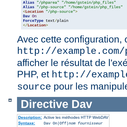
Alias
"/phparea"
"/home/gstein/php_files"
Alias
"/php-source"
"/home/gstein/php_files"
<
Location
"/php-source"
>
Dav
On
ForceType
 text
/
</
Location
>
Avec cette configuration, o
http://example.com/
afficher le résultat de l'e
PHP, et
http://exampl
pour les manipul
source
Directive
Dav
Description:
Active les méthodes HTTP WebDAV
Syntaxe:
Dav On|Off|
nom fournisseur