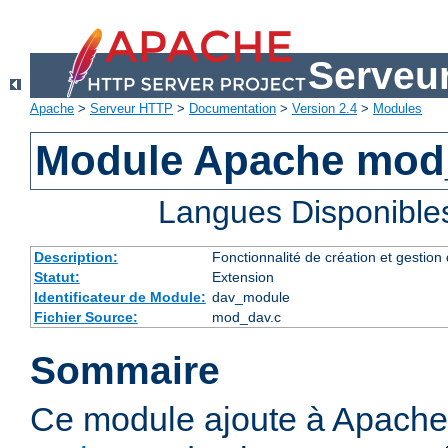
Serveu
Apache
>
Serveur HTTP
>
Documentation
>
Version 2.4
>
Modules
Module Apache mod
Langues Disponible
Description:
Fonctionnalité de création et gestion
Statut:
Extension
Identificateur de Module:
dav_module
Fichier Source:
mod_dav.c
Sommaire
Ce module ajoute à Apache 