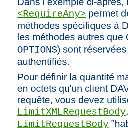
Dans l’exemple ci-après, l
permet de
<RequireAny>
méthodes spécifiques à D
les méthodes autres que
) sont réservées 
OPTIONS
authentifiés.
Pour définir la quantité 
en octets qu'un client DA
requête, vous devez utilise
LimitXMLRequestBody
"hab
LimitRequestBody