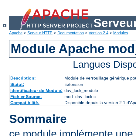
Serveu
Apache
>
Serveur HTTP
>
Documentation
>
Version 2.4
>
Modules
Module Apache mod
Langues Dispo
Description:
Module de verrouillage générique p
Statut:
Extension
Identificateur de Module:
dav_lock_module
Fichier Source:
mod_dav_lock.c
Compatibilité:
Disponible depuis la version 2.1 d'A
Sommaire
ce module implémente une A