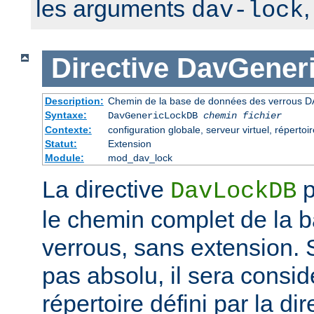
les arguments
dav-lock
Directive
DavGener
Description:
Chemin de la base de données des verrous D
Syntaxe:
DavGenericLockDB
chemin fichier
Contexte:
configuration globale, serveur virtuel, répertoir
Statut:
Extension
Module:
mod_dav_lock
La directive
p
DavLockDB
le chemin complet de la 
verrous, sans extension. S
pas absolu, il sera consi
répertoire défini par la di