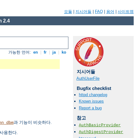
모듈
|
지시어들
|
FAQ
|
용어
|
사이트맵
 2.4
가능한 언어:
en
|
fr
|
ja
|
ko
지시어들
AuthUserFile
Bugfix checklist
httpd changelog
Known issues
Report a bug
참고
과 기능이 비슷하다.
hn_dbm
AuthBasicProvider
AuthDigestProvider
 사용한다.