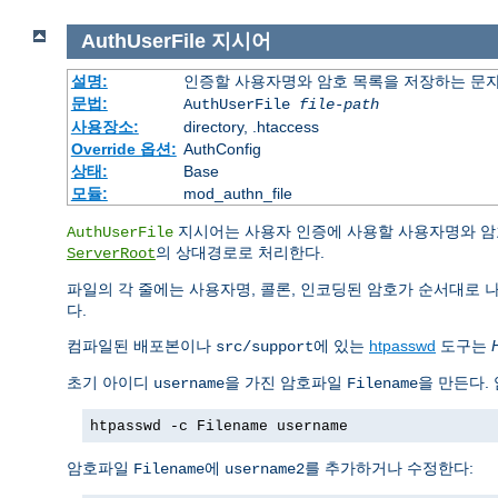
AuthUserFile
지시어
설명:
인증할 사용자명와 암호 목록을 저장하는 문
문법:
AuthUserFile
file-path
사용장소:
directory, .htaccess
Override 옵션:
AuthConfig
상태:
Base
모듈:
mod_authn_file
지시어는 사용자 인증에 사용할 사용자명와 암
AuthUserFile
의 상대경로로 처리한다.
ServerRoot
파일의 각 줄에는 사용자명, 콜론, 인코딩된 암호가 순서대로 
다.
컴파일된 배포본이나
에 있는
htpasswd
도구는
src/support
초기 아이디
을 가진 암호파일
을 만든다.
username
Filename
htpasswd -c Filename username
암호파일
에
를 추가하거나 수정한다:
Filename
username2