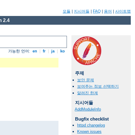
모듈
|
지시어들
|
FAQ
|
용어
|
사이트맵
 2.4
가능한 언어:
en
|
fr
|
ja
|
ko
주제
보안 문제
보여주는 정보 선택하기
알려진 한계
지시어들
AddModuleInfo
Bugfix checklist
httpd changelog
Known issues