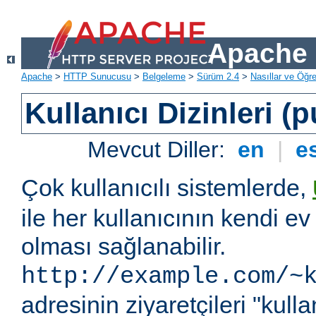
Apache 
Apache
>
HTTP Sunucusu
>
Belgeleme
>
Sürüm 2.4
>
Nasıllar ve Öğret
Kullanıcı Dizinleri (
Mevcut Diller:
en
|
e
Çok kullanıcılı sistemlerde,
ile her kullanıcının kendi ev 
olması sağlanabilir.
http://example.com/~
adresinin ziyaretçileri "kullan