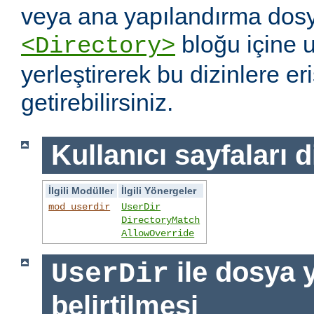
veya ana yapılandırma dosy
bloğu içine 
<Directory>
yerleştirerek bu dizinlere er
getirebilirsiniz.
Kullanıcı sayfaları d
İlgili Modüller
İlgili Yönergeler
mod_userdir
UserDir
DirectoryMatch
AllowOverride
ile dosya 
UserDir
belirtilmesi