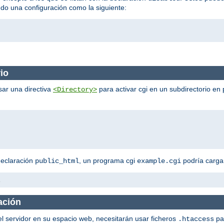
ndo una configuración como la siguiente:
io
sar una directiva
para activar cgi en un subdirectorio en 
<Directory>
declaración
, un programa cgi
podría cargar
public_html
example.cgi
i
ación
el servidor en su espacio web, necesitarán usar ficheros
pa
.htaccess