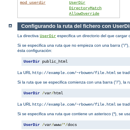
mod_userdir
UserDir
DirectoryMatch
AllowOverride
Configurando la ruta del fichero con UserDi
La directiva
especifica un directorio del que cargar 
UserDir
Si se especifica una ruta que no empieza con una barra ("/"),
ésta configuración:
UserDir
 public_html
La URL
se trad
http://example.com/~rbowen/file.html
Si la ruta que se especifica comienza con una barra ("/"), la 
UserDir
/
var
/
html
La URL
se trad
http://example.com/~rbowen/file.html
Si se especifica una ruta que contiene un asterisco (*), se u
UserDir
/
var
/
www
/*/
docs