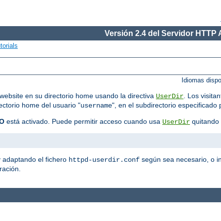
Versión 2.4 del Servidor HTTP
torials
Idiomas disp
website en su directorio home usando la directiva
. Los visit
UserDir
rectorio home del usuario "
", en el subdirectorio especificado 
username
O
está activado. Puede permitir acceso cuando usa
quitando 
UserDir
y adaptando el fichero
según sea necesario, o in
httpd-userdir.conf
ración.