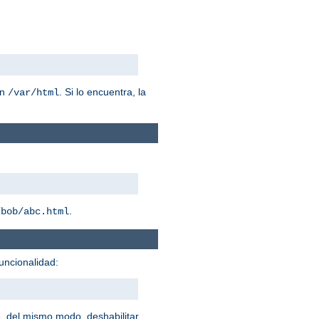
n
. Si lo encuentra, la
/var/html
.
/bob/abc.html
uncionalidad:
, del mismo modo, deshabilitar