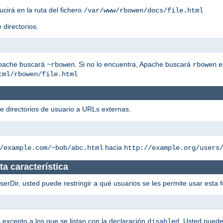
ucirá en la ruta del fichero
/var/www/rbowen/docs/file.html
 directorios.
Apache buscará
. Si no lo encuentra, Apache buscará
e
~rbowen
rbowen
tml/rbowen/file.html
de directorios de usuario a URLs externas.
hacia
/example.com/~bob/abc.html
http://example.org/users
a característica
rDir, usted puede restringir a qué usuarios se les permite usar esta f
s excepto a los que se listan con la declaración
. Usted puede
disabled