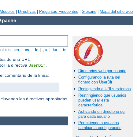
Módulos
|
Directivas
|
Preguntas Frecuentes
|
Glosario
|
Mapa del sitio web
 Apache
onibles:
en
|
es
|
fr
|
ja
|
ko
|
tr
antes de una URL
por la directiva
.
UserDir
Directorios web por usuario
el comentario de la línea:
Configurando la ruta del
fichero con UserDir
Redirigiendo a URLs externas
Restringiendo qué usuarios
cluyendo las directivas apropiadas
pueden usar esta
característica
Activando un directorio cgi
para cada usuario
Permitiendo a usuarios
cambiar la configuración