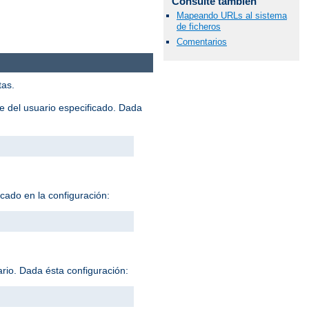
Consulte también
Mapeando URLs al sistema
de ficheros
Comentarios
tas.
me del usuario especificado. Dada
icado en la configuración:
ario. Dada ésta configuración: