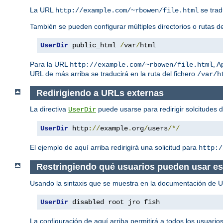
La URL
se trad
http://example.com/~rbowen/file.html
También se pueden configurar múltiples directorios o rutas de
UserDir
 public_html 
/
var
/
html
Para la URL
, 
http://example.com/~rbowen/file.html
URL de más arriba se traducirá en la ruta del fichero
/var/h
Redirigiendo a URLs externas
La directiva
puede usarse para redirigir solcitudes 
UserDir
UserDir
 http
://
example
.
org
/
users
/*/
El ejemplo de aquí arriba redirigirá una solicitud para
http:/
Restringiendo qué usuarios pueden usar est
Usando la sintaxis que se muestra en la documentación de Use
UserDir
 disabled root jro fish
La configuración de aquí arriba permitirá a todos los usuario