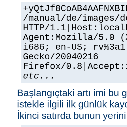
+yQtJf8CoAB4AAFNXBI
/manual/de/images/d
HTTP/1.1|Host:local
Agent:Mozilla/5.0 (
i686; en-US; rv%3a1
Gecko/20040216
Firefox/0.8|Accept:
etc...
Başlangıçtaki artı imi bu g
istekle ilgili ilk günlük kay
İkinci satırda bunun yerini 