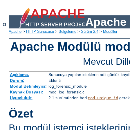
Apache 
Apache
>
HTTP Sunucusu
>
Belgeleme
>
Sürüm 2.4
>
Modüller
Apache Modülü mod
Mevcut Dill
Açıklama:
Sunucuya yapılan isteklerin adli günlük kayıt
Durum:
Eklenti
Modül Betimleyici:
log_forensic_module
Kaynak Dosyası:
mod_log_forensic.c
Uyumluluk:
2.1 sürümünden beri
gerek
mod_unique_id
Özet
Bu modül istemci isteklerini