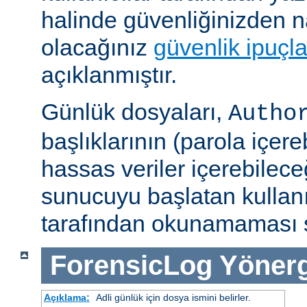
halinde güvenliğinizden n
olacağınız
güvenlik ipuçla
açıklanmıştır.
Günlük dosyaları,
Autho
başlıklarının (parola içereb
hassas veriler içerebilec
sunucuyu başlatan kullan
tarafından okunamaması s
ForensicLog
Yönerg
Açıklama:
Adli günlük için dosya ismini belirler.