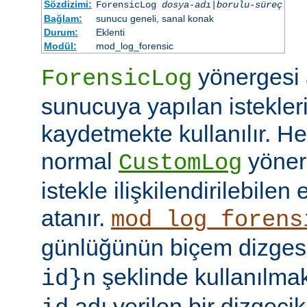
Sözdizimi:
ForensicLog
dosya-adı
|
borulu-süreç
Bağlam:
sunucu geneli, sanal konak
Durum:
Eklenti
Modül:
mod_log_forensic
yönergesi a
ForensicLog
sunucuya yapılan istekler
kaydetmekte kullanılır. He
normal
yöner
CustomLog
istekle ilişkilendirilebilen 
atanır.
mod_log_forens
günlüğünün biçem dizge
şeklinde kullanılma
id}n
adı verilen bir dizgecik