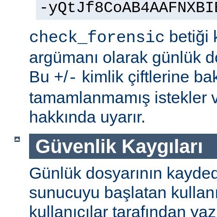
-yQtJf8CoAB4AAFNXBI
betiği 
check_forensic
argümanı olarak günlük do
Bu
/
kimlik çiftlerine b
+
-
tamamlanmamış istekler v
hakkında uyarır.
Güvenlik Kaygıları
Günlük dosyarının kaydedi
sunucuyu başlatan kullanı
kullanıcılar tarafından yaz