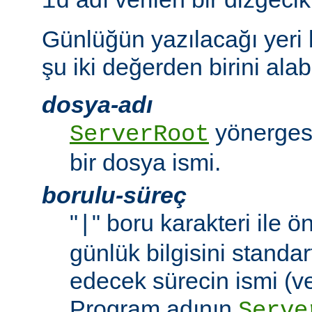
id
Günlüğün yazılacağı yeri
şu iki değerden birini alabi
dosya-adı
yönergesi
ServerRoot
bir dosya ismi.
borulu-süreç
"
" boru karakteri ile 
|
günlük bilgisini standar
edecek sürecin ismi (ve
Program adının
Serve