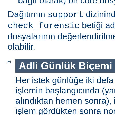
bağlı olarak) bir core do
Dağıtımın
dizinin
support
betiği ad
check_forensic
dosyalarının değerlendirilm
olabilir.
Adli Günlük Biçemi
Her istek günlüğe iki defa k
işlemin başlangıcında (yan
alındıktan hemen sonra), ik
işlem gördükten sonra no