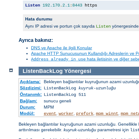
Listen
192.170
.
2.1
:
8443
 https
Hata durumu
Aynı IP adresi ve portun çok sayıda
yönergesinde b
Listen
Ayrıca bakınız:
DNS ve Apache ile ilgili Konular
Apache HTTP Sunucusunun Kullandığı Adreslerin ve Po
hata iletisinin ve diğer se
Address already in use
ListenBackLog
Yönergesi
Açıklama:
Bekleyen bağlantılar kuyruğunun azami uzunluğu
Sözdizimi:
ListenBackLog
kuyruk-uzunluğu
Öntanımlı:
ListenBackLog 511
Bağlam:
sunucu geneli
Durum:
MPM
Modül:
,
,
,
,
event
worker
prefork
mpm_winnt
mpm_net
Bekleyen bağlantılar kuyruğunun azami uzunluğu. Genellikle b
arttırılması gerekebilir.
kuyruk-uzunluğu
parametresi için
lis