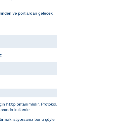
erinden ve portlardan gelecek
z:
için
öntanımlıdır. Protokol,
http
sında kullanılır.
ştırmak istiyorsanız bunu şöyle