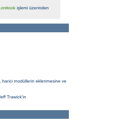
işlemi üzerinden
ionHook
Bu, harici modüllerin eklenmesine ve
eff Trawick'in