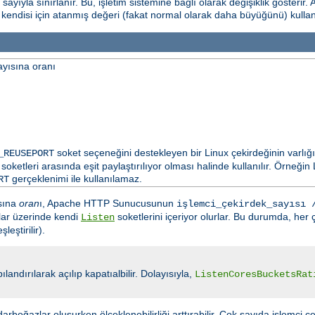
yıyla sınırlanır. Bu, işletim sistemine bağlı olarak değişiklik gösterir. 
n kendisi için atanmış değeri (fakat normal olarak daha büyüğünü) kulla
ayısına oranı
soket seçeneğini destekleyen bir Linux çekirdeğinin varlığ
_REUSEPORT
soketleri arasında eşit paylaştırılıyor olması halinde kullanılır. Örneği
gerçeklenimi ile kullanılamaz.
RT
ısına
oran
ı, Apache HTTP Sunucusunun
işlemci_çekirdek_sayısı 
rtlar üzerinde kendi
soketlerini içeriyor olurlar. Bu durumda, her ç
Listen
eştirilir).
ılandırılarak açılıp kapatıalbilir. Dolayısıyla,
ListenCoresBucketsRat
arboğazlar oluşurken ölçeklenebilirliği arttırabilir. Çok sayıda işlemci çe