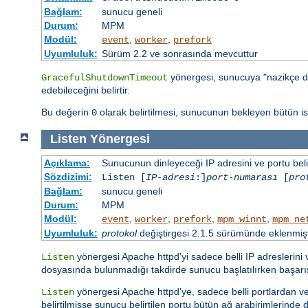
Bağlam:
sunucu geneli
Durum:
MPM
Modül:
,
,
event
worker
prefork
Uyumluluk:
Sürüm 2.2 ve sonrasında mevcuttur
yönergesi, sunucuya "nazikçe d
GracefulShutdownTimeout
edebileceğini belirtir.
Bu değerin
olarak belirtilmesi, sunucunun bekleyen bütün 
0
Listen
Yönergesi
Açıklama:
Sunucunun dinleyeceği IP adresini ve portu belir
Sözdizimi:
Listen [
IP-adresi
:]
port-numarası
[
pro
Bağlam:
sunucu geneli
Durum:
MPM
Modül:
,
,
,
,
event
worker
prefork
mpm_winnt
mpm_ne
Uyumluluk:
protokol
değiştirgesi 2.1.5 sürümünde eklenmişt
yönergesi Apache httpd’yi sadece belli IP adreslerini
Listen
dosyasında bulunmadığı takdirde sunucu başlatılırken başar
yönergesi Apache httpd’ye, sadece belli portlardan vey
Listen
belirtilmişse sunucu belirtilen portu bütün ağ arabirimlerinde di