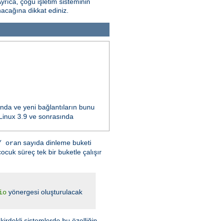
Ayrıca, çoğu işletim sisteminin
nacağına dikkat ediniz.
ında ve yeni bağlantıların bunu
n Linux 3.9 ve sonrasında
sayıda dinleme buketi
/ oran
ocuk süreç tek bir buketle çalışır
yönergesi oluşturulacak
io
kirdekli sistemlerde bu özelliğin