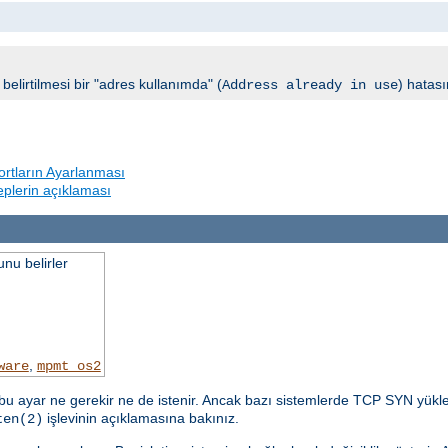
elirtilmesi bir "adres kullanımda" (
) hatası
Address already in use
rtların Ayarlanması
beplerin açıklaması
nu belirler
,
ware
mpmt_os2
u ayar ne gerekir ne de istenir. Ancak bazı sistemlerde TCP SYN yükle
işlevinin açıklamasına bakınız.
ten(2)