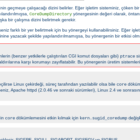
n geçmeye çalışacağı dizini belirler. Eğer işletim sisteminiz, çöken b
ılandırılmışsa,
yönergesinin değeri olarak, öntanı
CoreDumpDirectory
şka bir çalışma dizini belirtmek gerekir.
z farklı bir yer belirtmek için bu yönergeyi kullanabilirsiniz. Eğer işle
nine yazacak şekilde yapılandırılmamışsa, bu yönergenin bir etkisi olm
lerin (benzer yetkilerle çalıştırılan CGI komut dosyaları gibi)
si
ptrace
aldırılarına karşı korumayı zayıflatabilir. Bu yönergenin üretim sistemle
ilirse Linux çekirdeği, süreç tarafından yazılabilir olsa bile
döküm
core
irseniz, Apache httpd (2.0.46 ve sonraki sürümleri), Linux 2.4 ve sonras
rin
dökümlemesini etkin kılmak için
değişk
core
kern.sugid_coredump
 gerçekleşir: SIGFPE, SIGILL, SIGABORT, SIGSEGV ve SIGBUS.