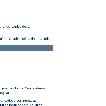
daha kaç saniye devam
) bekleyebileceği anlamına gelir.
rgelerden biridir. Yapılandırma
eğildi.
 Eğer sadece port numarası
irtilen portu sadece belirtilen