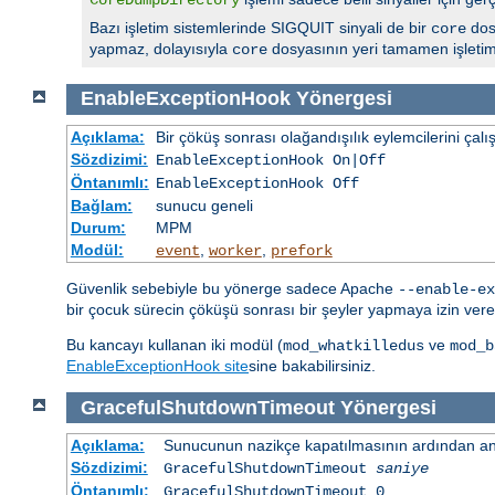
Bazı işletim sistemlerinde SIGQUIT sinyali de bir
dos
core
yapmaz, dolayısıyla
dosyasının yeri tamamen işletim s
core
EnableExceptionHook
Yönergesi
Açıklama:
Bir çöküş sonrası olağandışılık eylemcilerini çalış
Sözdizimi:
EnableExceptionHook On|Off
Öntanımlı:
EnableExceptionHook Off
Bağlam:
sunucu geneli
Durum:
MPM
Modül:
,
,
event
worker
prefork
Güvenlik sebebiyle bu yönerge sadece Apache
--enable-ex
bir çocuk sürecin çöküşü sonrası bir şeyler yapmaya izin veren
Bu kancayı kullanan iki modül (
ve
mod_whatkilledus
mod_b
EnableExceptionHook site
sine bakabilirsiniz.
GracefulShutdownTimeout
Yönergesi
Açıklama:
Sunucunun nazikçe kapatılmasının ardından ana
Sözdizimi:
GracefulShutdownTimeout
saniye
Öntanımlı:
GracefulShutdownTimeout 0