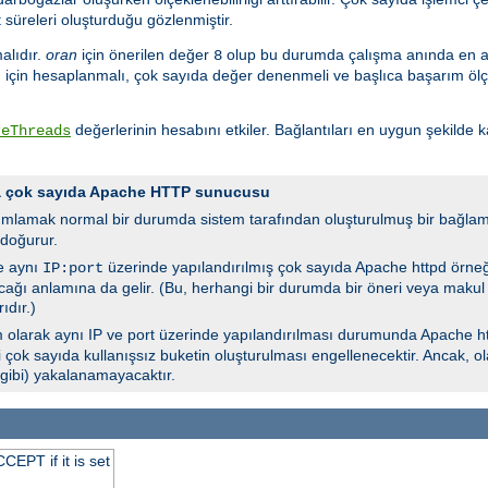
t süreleri oluşturduğu gözlenmiştir.
malıdır.
oran
için önerilen değer
olup bu durumda çalışma anında en 
8
için hesaplanmalı, çok sayıda değer denenmeli ve başlıca başarım ölçütle
değerlerinin hesabını etkiler. Bağlantıları en uygun şekilde 
reThreads
da çok sayıda Apache HTTP sunucusu
ımlamak normal bir durumda sistem tarafından oluşturulmuş bir bağlam
doğurur.
e aynı
üzerinde yapılandırılmış çok sayıda Apache httpd örne
IP:port
lacağı anlamına da gelir. (Bu, herhangi bir durumda bir öneri veya makul
ıdır.)
 olarak aynı IP ve port üzerinde yapılandırılması durumunda Apache ht
i çok sayıda kullanışsız buketin oluşturulması engellenecektir. Ancak, o
 gibi) yakalanamayacaktır.
EPT if it is set