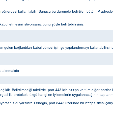
yönergesi kullanılabilir. Sunucu bu durumda belirtilen bütün IP adresl
n
l etmesini istiyorsanız bunu şöyle belirtebilirsiniz:
 gelen bağlantıları kabul etmesi için şu yapılandırmayı kullanabilirsini
a alınmalıdır:
ldir. Belirtilmediği takdirde. port 443 için
ve tüm diğer portlar 
https
gesi ile protokole özgü hangi en iyilemelerin uygulanacağının saptanma
ırıyorsanız duyarsınız. Örneğin, port 8443 üzerinde bir
sitesi çalı
https