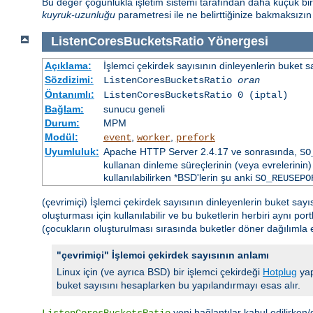
Bu değer çoğunlukla işletim sistemi tarafından daha küçük bir sa
kuyruk-uzunluğu
parametresi ile ne belirttiğinize bakmaksızı
ListenCoresBucketsRatio
Yönergesi
Açıklama:
İşlemci çekirdek sayısının dinleyenlerin buket s
Sözdizimi:
ListenCoresBucketsRatio
oran
Öntanımlı:
ListenCoresBucketsRatio 0 (iptal)
Bağlam:
sunucu geneli
Durum:
MPM
Modül:
,
,
event
worker
prefork
Uyumluluk:
Apache HTTP Server 2.4.17 ve sonrasında,
SO
kullanan dinleme süreçlerinin (veya evrelerinin) 
kullanılabilirken *BSD'lerin şu anki
SO_REUSEPO
(çevrimiçi) İşlemci çekirdek sayısının dinleyenlerin buket say
oluşturması için kullanılabilir ve bu buketlerin herbiri aynı po
(çocukların oluşturulması sırasında buketler döner dağılımla eşl
"çevrimiçi" İşlemci çekirdek sayısının anlamı
Linux için (ve ayrıca BSD) bir işlemci çekirdeği
Hotplug
yap
buket sayısını hesaplarken bu yapılandırmayı esas alır.
yeni bağlantılar kabul edilirken/d
ListenCoresBucketsRatio