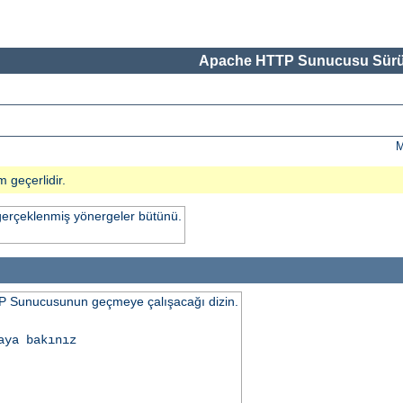
Apache HTTP Sunucusu Sürü
M
m geçerlidir.
gerçeklenmiş yönergeler bütünü.
 Sunucusunun geçmeye çalışacağı dizin.
aya bakınız