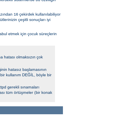
azından
çekirdek kullanılabiliyor
16
rinizin çeşitli sonuçları iyi
kabul etmek için çocuk süreçlerin
a hatası olmaksızın çok
ğinin hatasız başlamasının
 bir kullanım DEĞİL, böyle bir
tpd gerekli sınamaları
lası tüm örtüşmeler (bir konak