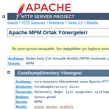
Apache
>
HTTP Sunucusu
>
Belgeleme
>
Sürüm 2.4
>
Modüller
Apache MPM Ortak Yönergeleri
Bu çeviri güncel olmayabilir. Son değişiklikler için İngilizce sürü
Açıklama:
Birden fazla Çok Süreçlilik Modülü (MPM) tarafından 
Durum:
MPM
CoreDumpDirectory
Yönergesi
Açıklama:
dosyasını dökümlemek üzere Apache HTTP
core
Sözdizimi:
CoreDumpDirectory
dizin
Öntanımlı:
Öntanımlı değer için aşağıdaki açıklam
Bağlam:
sunucu geneli
Durum:
MPM
Modül:
,
,
event
worker
prefork