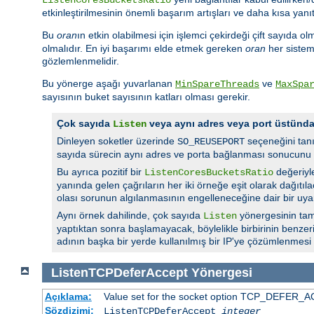
etkinleştirilmesinin önemli başarım artışları ve daha kısa yanı
Bu
oran
ın etkin olabilmesi için işlemci çekirdeği çift sayıda ol
olmalıdır. En iyi başarımı elde etmek gereken
oran
her sistem 
gözlemlenmelidir.
Bu yönerge aşağı yuvarlanan
ve
MinSpareThreads
MaxSpa
sayısının buket sayısının katları olması gerekir.
Çok sayıda
veya aynı adres veya port üstün
Listen
Dinleyen soketler üzerinde
seçeneğini tan
SO_REUSEPORT
sayıda sürecin aynı adres ve porta bağlanması sonucunu 
Bu ayrıca pozitif bir
değeriyl
ListenCoresBucketsRatio
yanında gelen çağrıların her iki örneğe eşit olarak dağıtı
olası sorunun algılanmasının engelleneceğine dair bir uyar
Aynı örnek dahilinde, çok sayıda
yönergesinin tam
Listen
yaptıktan sonra başlamayacak, böylelikle birbirinin benzer
adının başka bir yerde kullanılmış bir IP'ye çözümlenmesi
ListenTCPDeferAccept
Yönergesi
Açıklama:
Value set for the socket option TCP_DEFER_ACC
Sözdizimi:
ListenTCPDeferAccept
integer