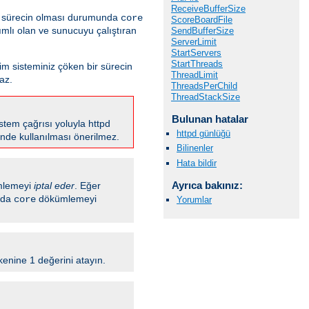
ReceiveBufferSize
ir sürecin olması durumunda
core
ScoreBoardFile
mlı olan ve sunucuyu çalıştıran
SendBufferSize
ServerLimit
StartServers
StartThreads
tim sisteminiz çöken bir sürecin
ThreadLimit
az.
ThreadsPerChild
ThreadStackSize
Bulunan hatalar
stem çağrısı yoluyla httpd
httpd günlüğü
rinde kullanılması önerilmez.
Bilinenler
Hata bildir
Ayrıca bakınız:
lemeyi
iptal eder
. Eğer
ında
dökümlemeyi
core
Yorumlar
enine 1 değerini atayın.