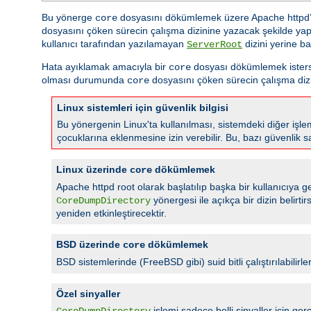
Bu yönerge
dosyasını dökümlemek üzere Apache httpd’ni
core
dosyasını çöken sürecin çalışma dizinine yazacak şekilde yap
kullanıcı tarafından yazılamayan
dizini yerine ba
ServerRoot
Hata ayıklamak amacıyla bir
dosyası dökümlemek isterseni
core
olması durumunda
dosyasını çöken sürecin çalışma dizi
core
Linux sistemleri için güvenlik bilgisi
Bu yönergenin Linux'ta kullanılması, sistemdeki diğer işlem
çocuklarına eklenmesine izin verebilir. Bu, bazı güvenlik s
Linux üzerinde
dökümlemek
core
Apache httpd root olarak başlatılıp başka bir kullanıcıya geç
yönergesi ile açıkça bir dizin belirt
CoreDumpDirectory
yeniden etkinleştirecektir.
BSD üzerinde
dökümlemek
core
BSD sistemlerinde (FreeBSD gibi) suid bitli çalıştırılabilirle
Özel sinyaller
işlemi sadece belli sinyaller için
CoreDumpDirectory