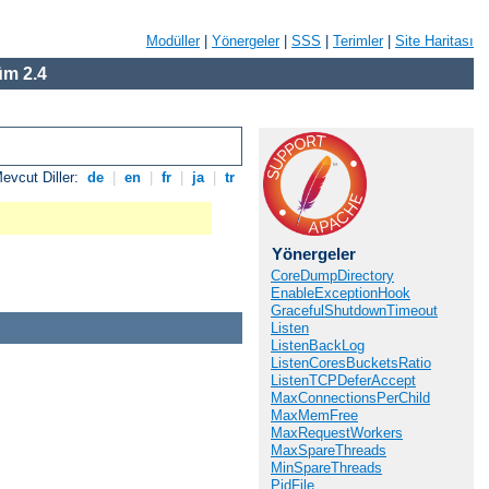
Modüller
|
Yönergeler
|
SSS
|
Terimler
|
Site Haritası
m 2.4
evcut Diller:
de
|
en
|
fr
|
ja
|
tr
Yönergeler
CoreDumpDirectory
EnableExceptionHook
GracefulShutdownTimeout
Listen
ListenBackLog
ListenCoresBucketsRatio
ListenTCPDeferAccept
MaxConnectionsPerChild
MaxMemFree
MaxRequestWorkers
MaxSpareThreads
MinSpareThreads
PidFile