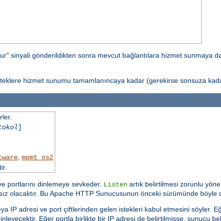
ur" sinyali gönderildikten sonra mevcut bağlantılara hizmet sunmaya 
isteklere hizmet sunumu tamamlanıncaya kadar (gerekirse sonsuza kadar
ler.
tokol
]
,
tware
mpmt_os2
ir.
 ve portlarını dinlemeye sevkeder.
artık belirtilmesi zorunlu yöne
Listen
ısız olacaktır. Bu Apache HTTP Sunucusunun önceki sürümünde böyle d
a IP adresi ve port çiftlerinden gelen istekleri kabul etmesini söyler.
nleyecektir. Eğer portla birlikte bir IP adresi de belirtilmişse, sunucu bel