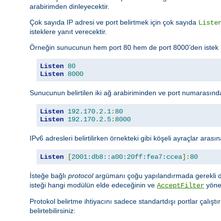
arabirimden dinleyecektir.
Çok sayıda IP adresi ve port belirtmek için çok sayıda
Liste
isteklere yanıt verecektir.
Örneğin sunucunun hem port 80 hem de port 8000’den istek kabu
Listen
80
Listen
8000
Sunucunun belirtilen iki ağ arabiriminden ve port numarasından
Listen
192.170
.
2.1
:
80
Listen
192.170
.
2.5
:
8000
IPv6 adresleri belirtilirken örnekteki gibi köşeli ayraçlar arasın
Listen
[
2001:db8::a00:20ff:fea7:ccea
]:
80
İsteğe bağlı
protocol
argümanı çoğu yapılandırmada gerekli deği
isteği hangi modülün elde edeceğinin ve
yöner
AcceptFilter
Protokol belirtme ihtiyacını sadece standartdışı portlar çalışt
belirtebilirsiniz: