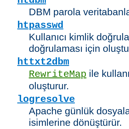
htdbm
DBM parola veritabanlar
htpasswd
Kullanıcı kimlik doğrul
doğrulaması için oluştu
httxt2dbm
ile kulla
RewriteMap
oluşturur.
logresolve
Apache günlük dosyalar
isimlerine dönüştürür.