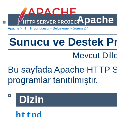
Apache 
Apache
>
HTTP Sunucusu
>
Belgeleme
>
Sürüm 2.4
Sunucu ve Destek Pr
Mevcut Dill
Bu sayfada Apache HTTP Sun
programlar tanıtılmıştır.
Dizin
httpd