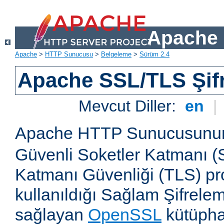
Apache 
Apache
>
HTTP Sunucusu
>
Belgeleme
>
Sürüm 2.4
Apache SSL/TLS Şif
Mevcut Diller:
en
|
Apache HTTP Sunucusun
Güvenli Soketler Katmanı (
Katmanı Güvenliği (TLS) pro
kullanıldığı Sağlam Şifrele
sağlayan
OpenSSL
kütüpha