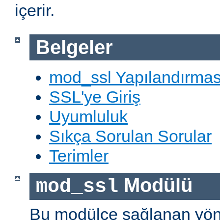
içerir.
Belgeler
mod_ssl Yapılandırmas
SSL'ye Giriş
Uyumluluk
Sıkça Sorulan Sorular
Terimler
Modülü
mod_ssl
Bu modülce sağlanan yön