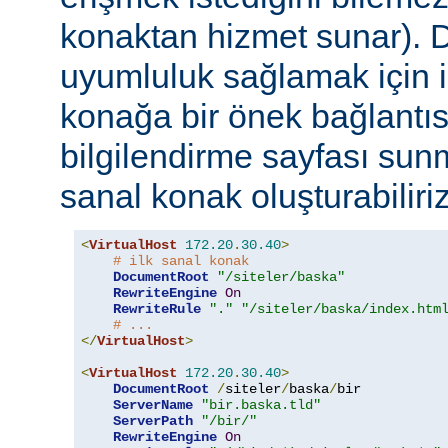
konaktan hizmet sunar). D
uyumluluk sağlamak için 
konağa bir önek bağlantısı
bilgilendirme sayfası sun
sanal konak oluşturabiliriz
<
VirtualHost
172.20
.
30.40
>
# ilk sanal konak
DocumentRoot
"/siteler/baska"
RewriteEngine
On
RewriteRule
"."
"/siteler/baska/index.htm
# ...
</
VirtualHost
>
<
VirtualHost
172.20
.
30.40
>
DocumentRoot
/
siteler
/
baska
/
bir

ServerName
"bir.baska.tld"
ServerPath
"/bir/"
RewriteEngine
On