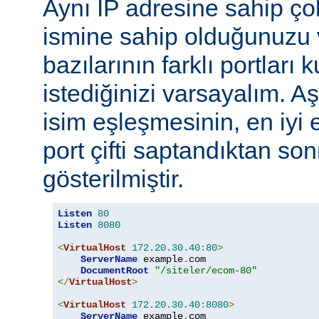
Aynı IP adresine sahip ç
ismine sahip olduğunuzu 
bazılarının farklı portları 
istediğinizi varsayalım. A
isim eşleşmesinin, en iyi 
port çifti saptandıktan so
gösterilmiştir.
Listen
80
Listen
8080
<
VirtualHost
172.20
.
30.40
:
80
>
ServerName
 example
.
com

DocumentRoot
"/siteler/ecom-80"
</
VirtualHost
>
<
VirtualHost
172.20
.
30.40
:
8080
>
ServerName
 example
.
com
