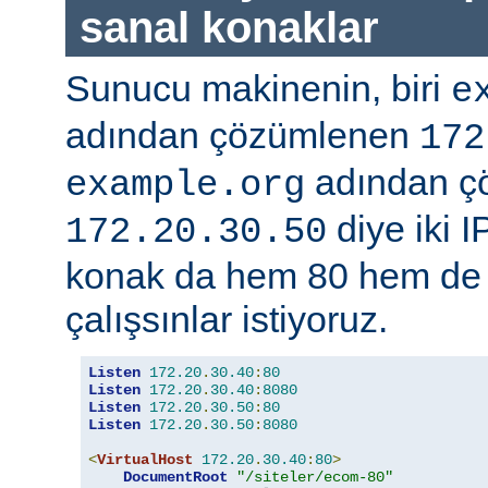
sanal konaklar
Sunucu makinenin, biri
e
adından çözümlenen
172
adından ç
example.org
diye iki I
172.20.30.50
konak da hem 80 hem de 
çalışsınlar istiyoruz.
Listen
172.20
.
30.40
:
80
Listen
172.20
.
30.40
:
8080
Listen
172.20
.
30.50
:
80
Listen
172.20
.
30.50
:
8080
<
VirtualHost
172.20
.
30.40
:
80
>
DocumentRoot
"/siteler/ecom-80"