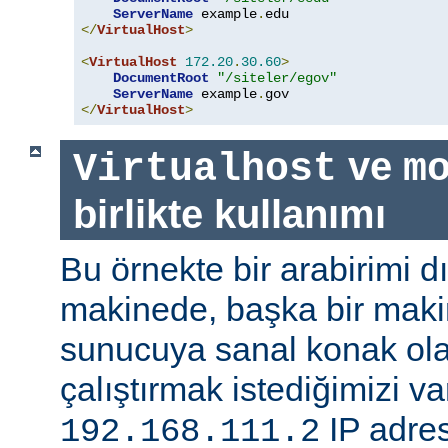
ServerName
 example
.
</
VirtualHost
>
<
VirtualHost
172.20
.
30.60
>
DocumentRoot
"/siteler/egov"
ServerName
 example
.
</
VirtualHost
>
ve
Virtualhost
m
birlikte kullanımı
Bu örnekte bir arabirimi d
makinede, başka bir maki
sunucuya sanal konak olar
çalıştırmak istediğimizi v
IP adres
192.168.111.2