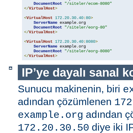
DocumentRoot
"/siteler/ecom-8080"
</
VirtualHost
>
<
VirtualHost
172.20
.
30.40
:
80
>
ServerName
 example
.
org

DocumentRoot
"/siteler/eorg-80"
</
VirtualHost
>
<
VirtualHost
172.20
.
30.40
:
8080
>
ServerName
 example
.
org

DocumentRoot
"/siteler/eorg-8080"
</
VirtualHost
>
IP’ye dayalı sanal k
Sunucu makinenin, biri
e
adından çözümlenen
172
adından ç
example.org
diye iki I
172.20.30.50