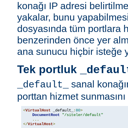
konağı IP adresi belirtilm
yakalar, bunu yapabilmesi
dosyasında tüm portlara 
benzerinden önce yer alm
ana sunucu hiçbir isteğe 
Tek portluk
_defaul
sanal konağı
_default_
porttan hizmet sunmasını i
<
VirtualHost
 _default_
:
80
>
DocumentRoot
"/siteler/default"
...
</
VirtualHost
>