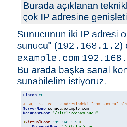
Burada açıklanan teknikl
çok IP adresine genişletil
Sunucunun iki IP adresi o
sunucu" (
)
192.168.1.2
example.com
192.168
Bu arada başka sanal kon
sunabilelim istiyoruz.
Listen
80
# Bu, 192.168.1.2 adresindeki "ana sunucu" ol
ServerName
 sunucu
.
example
.
DocumentRoot
"/siteler/anasunucu"
<
VirtualHost
192.168
.
1.20
>
DocumentRoot
"/siteler/ecom"