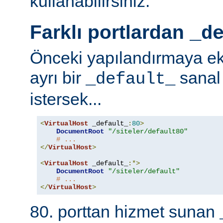
kullanabilirsiniz.
Farklı portlardan
_d
Önceki yapılandırmaya ek 
ayrı bir
sanal
_default_
istersek...
<
VirtualHost
 _default_
:
80
>
DocumentRoot
"/siteler/default80"
# ...
</
VirtualHost
>
<
VirtualHost
 _default_
:*>
DocumentRoot
"/siteler/default"
# ...
</
VirtualHost
>
80. porttan hizmet sunan