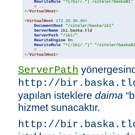
RewriteRule
"^(/bir/.*) /siteler/baska$1"
# ...
</
VirtualHost
>
<
VirtualHost
172.20
.
30.40
>
DocumentRoot
"/siteler/baska/iki"
ServerName
 iki
.
baska
.
tld

ServerPath
"/iki/"
RewriteEngine
On
RewriteRule
"^(/iki/.*)"
"/siteler/baska$
# ...
</
VirtualHost
>
yönergesind
ServerPath
http://bir.baska.tl
yapılan isteklere
daima
“b
hizmet sunacaktır.
http://bir.baska.tl