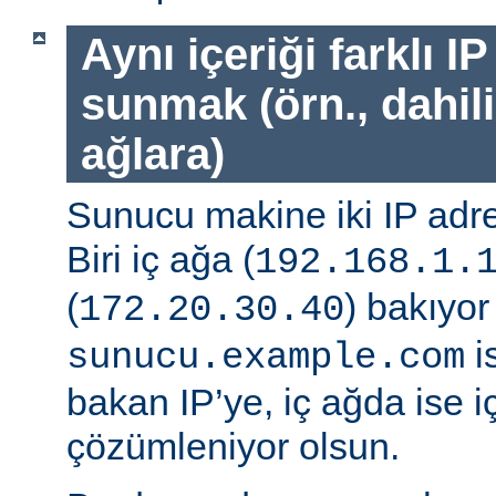
Aynı içeriği farklı I
sunmak (örn., dahili
ağlara)
Sunucu makine iki IP adre
Biri iç ağa (
192.168.1.
(
) bakıyor
172.20.30.40
i
sunucu.example.com
bakan IP’ye, iç ağda ise 
çözümleniyor olsun.