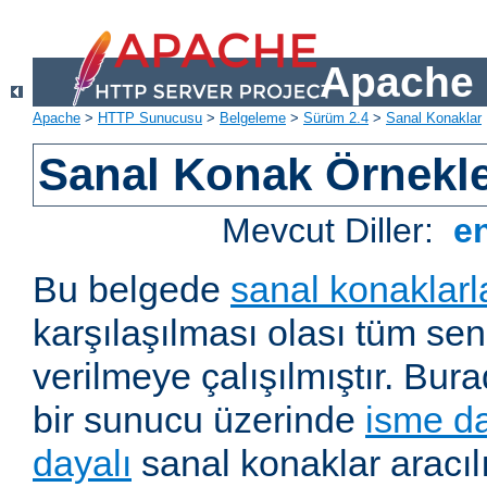
Apache 
Apache
>
HTTP Sunucusu
>
Belgeleme
>
Sürüm 2.4
>
Sanal Konaklar
Sanal Konak Örnekle
Mevcut Diller:
e
Bu belgede
sanal konaklarl
karşılaşılması olası tüm sen
verilmeye çalışılmıştır. Bura
bir sunucu üzerinde
isme da
dayalı
sanal konaklar aracıl