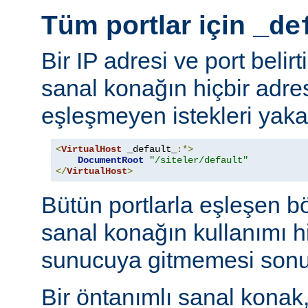
Tüm portlar için
_de
Bir IP adresi ve port belir
sanal konağın hiçbir adres
eşleşmeyen istekleri yaka
<
VirtualHost
 _default_
:*>
DocumentRoot
"/siteler/default"
</
VirtualHost
>
Bütün portlarla eşleşen bö
sanal konağın kullanımı hi
sunucuya gitmemesi sonu
Bir öntanımlı sanal konak,