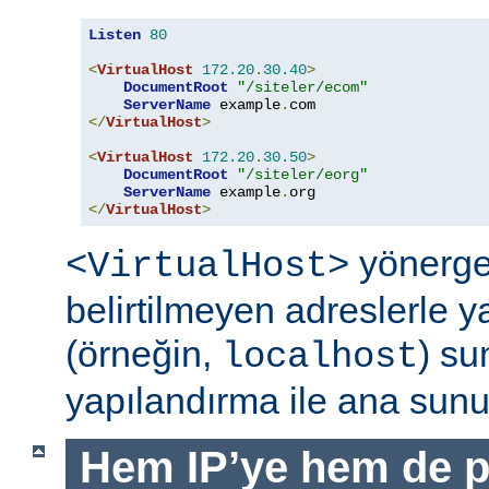
Listen
80
<
VirtualHost
172.20
.
30.40
>
DocumentRoot
"/siteler/ecom"
ServerName
 example
.
</
VirtualHost
>
<
VirtualHost
172.20
.
30.50
>
DocumentRoot
"/siteler/eorg"
ServerName
 example
.
</
VirtualHost
>
yönerge
<VirtualHost>
belirtilmeyen adreslerle y
(örneğin,
) su
localhost
yapılandırma ile ana sunuc
Hem IP’ye hem de p