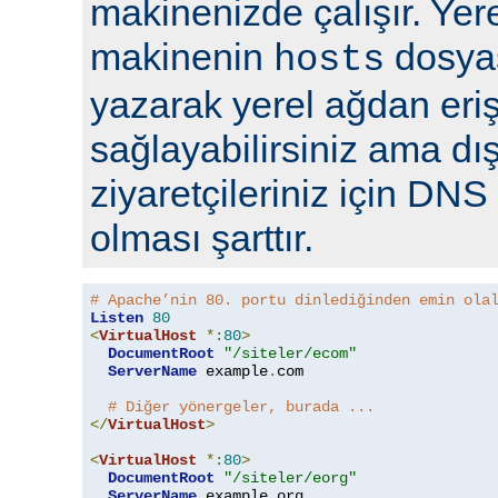
makinenizde çalışır. Yer
makinenin
dosyas
hosts
yazarak yerel ağdan eriş
sağlayabilirsiniz ama d
ziyaretçileriniz için DNS 
olması şarttır.
# Apache’nin 80. portu dinlediğinden emin ola
Listen
80
<
VirtualHost
*:
80
>
DocumentRoot
"/siteler/ecom"
ServerName
 example
.
com

# Diğer yönergeler, burada ...
</
VirtualHost
>
<
VirtualHost
*:
80
>
DocumentRoot
"/siteler/eorg"
ServerName
 example
.
org
