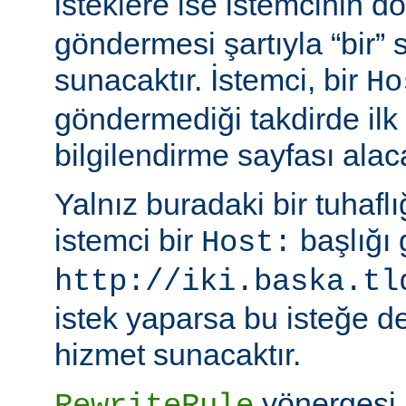
isteklere ise istemcinin d
göndermesi şartıyla “bir”
sunacaktır. İstemci, bir
Ho
göndermediği takdirde ilk
bilgilendirme sayfası alaca
Yalnız buradaki bir tuhafl
istemci bir
başlığı
Host:
http://iki.baska.tl
istek yaparsa bu isteğe de
hizmet sunacaktır.
yönergesi, 