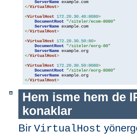
ServerName
 example
.
</
VirtualHost
>
<
VirtualHost
172.20
.
30.40
:
8080
>
DocumentRoot
"/siteler/ecom-8080"
ServerName
 example
.
</
VirtualHost
>
<
VirtualHost
172.20
.
30.50
:
80
>
DocumentRoot
"/siteler/eorg-80"
ServerName
 example
.
</
VirtualHost
>
<
VirtualHost
172.20
.
30.50
:
8080
>
DocumentRoot
"/siteler/eorg-8080"
ServerName
 example
.
</
VirtualHost
>
Hem isme hem de IP
konaklar
Bir
yönerge
VirtualHost