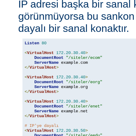
IP adresi başka bir sanal
görünmüyorsa bu sankon k
dayalı bir sanal konaktır.
Listen
80
<
VirtualHost
172.20
.
30.40
>
DocumentRoot
"/siteler/ecom"
ServerName
 example
.
</
VirtualHost
>
<
VirtualHost
172.20
.
30.40
>
DocumentRoot
"/siteler/eorg"
ServerName
 example
.
</
VirtualHost
>
<
VirtualHost
172.20
.
30.40
>
DocumentRoot
"/siteler/enet"
ServerName
 example
.
</
VirtualHost
>
# IP'ye dayalı
<
VirtualHost
172.20
.
30.50
>
DocumentRoot
"/siteler/eedu"