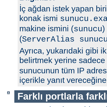
İç ağdan istek yapan bir
konak ismi
sunucu.ex
makine ismini (
)
sunucu
(
ServerAlias sunuc
Ayrıca, yukarıdaki gibi ik
belirtmek yerine sadec
sunucunun tüm IP adresl
içerikle yanıt vereceğine
Farklı portlarla farkl