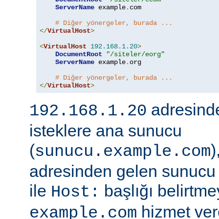
ServerName
 example
.
com

# Diğer yönergeler, burada ...
</
VirtualHost
>
<
VirtualHost
192.168
.
1.20
>
DocumentRoot
"/siteler/eorg"
ServerName
 example
.
org

# Diğer yönergeler, burada ...
</
VirtualHost
>
adresind
192.168.1.20
isteklere ana sunucu
(
)
sunucu.example.com
adresinden gelen sunucu 
ile
başlığı belirtme
Host:
hizmet vere
example.com