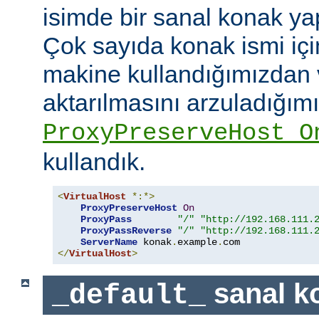
isimde bir sanal konak yap
Çok sayıda konak ismi için
makine kullandığımızdan 
aktarılmasını arzuladığım
ProxyPreserveHost O
kullandık.
<
VirtualHost
*:*>
ProxyPreserveHost
On
ProxyPass
"/"
"http://192.168.111.
ProxyPassReverse
"/"
"http://192.168.111.
ServerName
 konak
.
example
.
</
VirtualHost
>
sanal ko
_default_