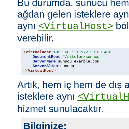
Bu durumda, sunucu hem 
ağdan gelen isteklere aynı
aynı
böl
<VirtualHost>
verebilir.
<
VirtualHost
192.168
.
1.1
172.20
.
30.40
>
DocumentRoot
"/siteler/sunucu"
ServerName
 sunucu
.
example
.
com

ServerAlias
</
VirtualHost
>
Artık, hem iç hem de dış
isteklere aynı
<Virtual
hizmet sunulacaktır.
Bilginize: