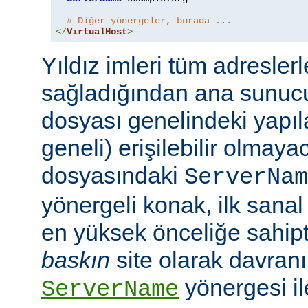
# Diğer yönergeler, burada ...
</
VirtualHost
>
Yıldız imleri tüm adresler
sağladığından ana sunuc
dosyası genelindeki yapı
geneli) erişilebilir olmaya
dosyasındaki
ServerNam
yönergeli konak, ilk san
en yüksek önceliğe sahipt
baskın
site olarak davranır
yönergesi i
ServerName