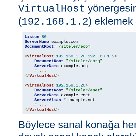
yönergesin
VirtualHost
(
) eklemek 
192.168.1.2
Listen
80
ServerName
 example
.
DocumentRoot
"/siteler/ecom"
<
VirtualHost
192.168
.
1.20
192.168
.
1.2
>
DocumentRoot
"/siteler/eorg"
ServerName
 example
.
org

# ...
</
VirtualHost
>
<
VirtualHost
192.168
.
1.20
>
DocumentRoot
"/siteler/enet"
ServerName
 example
.
enet

ServerAlias
*.
example
.
net

# ...
</
VirtualHost
>
Böylece sanal konağa hem