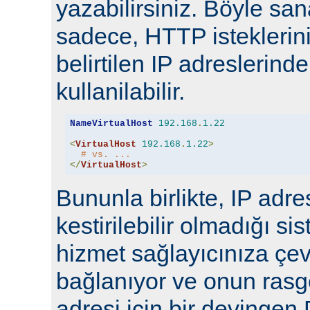
yazabilirsiniz. Böyle san
sadece, HTTP isteklerin
belirtilen IP adreslerind
kullanilabilir.
NameVirtualHost
192.168
.
1.22
<
VirtualHost
192.168
.
1.22
>
# vs. ...
</
VirtualHost
>
Bununla birlikte, IP adr
kestirilebilir olmadığı si
hizmet sağlayıcınıza çevi
bağlanıyor ve onun rasge
adresi için bir deving