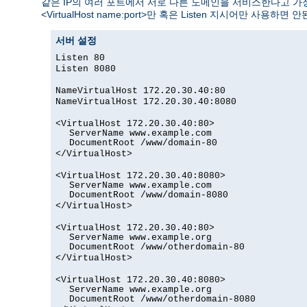
같은 IP의 여러 포트에서 서로 다른 도메인을 서비스한다고 가정하자. 이
<VirtualHost name:port>만 혹은 Listen 지시어만 사용하면 안
서버 설정
Listen 80
Listen 8080
NameVirtualHost 172.20.30.40:80
NameVirtualHost 172.20.30.40:8080
<VirtualHost 172.20.30.40:80>
ServerName www.example.com
DocumentRoot /www/domain-80
</VirtualHost>
<VirtualHost 172.20.30.40:8080>
ServerName www.example.com
DocumentRoot /www/domain-8080
</VirtualHost>
<VirtualHost 172.20.30.40:80>
ServerName www.example.org
DocumentRoot /www/otherdomain-80
</VirtualHost>
<VirtualHost 172.20.30.40:8080>
ServerName www.example.org
DocumentRoot /www/otherdomain-8080