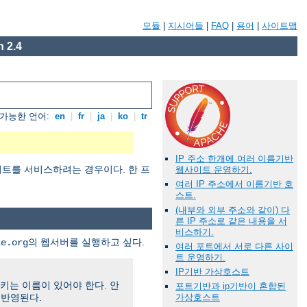
모듈
|
지시어들
|
FAQ
|
용어
|
사이트맵
 2.4
가능한 언어:
en
|
fr
|
ja
|
ko
|
tr
IP 주소 한개에 여러 이름기반
트를 서비스하려는 경우이다. 한 프
웹사이트 운영하기.
여러 IP 주소에서 이름기반 호
스트.
(내부와 외부 주소와 같이) 다
른 IP 주소로 같은 내용을 서
비스하기.
의 웹서버를 실행하고 싶다.
le.org
여러 포트에서 서로 다른 사이
트 운영하기.
IP기반 가상호스트
리키는 이름이 있어야 한다. 안
포트기반과 ip기반이 혼합된
 반영된다.
가상호스트