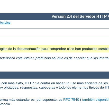
Versión 2.4 del Servidor HTTP
toriales
n inglés de la documentación para comprobar si se han producido cambi
acterística está
lista en produción
así que es de esperar que las interfa
n con más éxito, HTTP. Se centra en hacer un uso más eficiente de los
y olicitudes, respuestas, cabeceras y todo los elementos típicos de H
norma más estándar es, por supuesto, su
RFC 7540
(
también disponibl
otocolo.