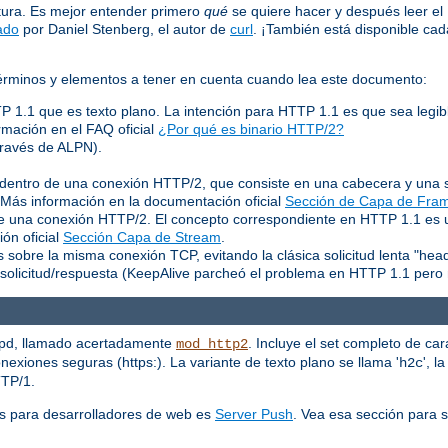
tura. Es mejor entender primero
qué
se quiere hacer y después leer e
ado
por Daniel Stenberg, el autor de
curl
. ¡También está disponible c
 términos y elementos a tener en cuenta cuando lea este documento:
TP 1.1 que es texto plano. La intención para HTTP 1.1 es que sea legib
rmación en el FAQ oficial
¿Por qué es binario HTTP/2?
través de ALPN).
entro de una conexión HTTP/2, que consiste en una cabecera y una s
. Más información en la documentación oficial
Sección de Capa de Fra
 de una conexión HTTP/2. El concepto correspondiente en HTTP 1.1 es
ón oficial
Sección Capa de Stream
.
 sobre la misma conexión TCP, evitando la clásica solicitud lenta "hea
solicitud/respuesta (KeepAlive parcheó el problema en HTTP 1.1 pero 
tpd, llamado acertadamente
. Incluye el set completo de car
mod_http2
exiones seguras (https:). La variante de texto plano se llama '
', l
h2c
TTP/1.
s para desarrolladores de web es
Server Push
. Vea esa sección para 