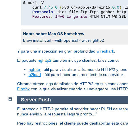
$ curl 
-
V

    curl 
7.45
.
0
(
x86_64-apple-darwin15
.
0.0
)
 l
Protocols
:
 dict file ftp ftps gopher http
Features
:
IPv6
Largefile
 NTLM NTLM_WB SSL
Notas sobre Mac OS homebrew
brew install curl --with-openssl --with-nghttp2
Y para una inspección en gran profundidad
wireshark
.
El paquete
nghttp2
también incluye clientes, tales como:
nghttp
- util para visualizar la frames de HTTP/2 y ten
h2load
- útil para hacer un stress-test de su servidor.
Chrome ofrece logs detallados de HTTP/2 en sus conexiones
Firefox
con la que visualizar cuando su navegador usa HTTP
Server Push
El protocolo HTTP/2 permite al servidor hacer PUSH de respues
nunca envió y la respuesta llegará pronto..."
Pero hay restricciones: el cliente puede deshabilitar esta ca