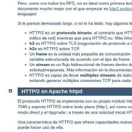
Pero, como con todos los RFC, no es ideal como primera lec
documento mucho mejor con el que empezar es
http2 explic
lenguajes!
Si le parece demasiado largo, o no lo ha leido, hay algunos
HTTP/2 es un
protocolo binario
, al contrario que HT
tráfico de red) mientras que para HTTP/2 no. Más info
h2
es HTTP/2 sobre TLS (negociación de protocolo a 
h2c
es HTTP/2 sobre TCP.
Un
frame
es la unidad más pequeña de comunicación d
variable estructurada de acuerdo con el tipo de frame
Un
stream
es un flujo bidireccional de frames dentro
solicitud/respuesta. Más información en la documentaci
HTTP/2 es capaz de llevar
múltiples streams
de datos
evitando generar múltiples conexiones TCP para cada 
HTTP/2 en Apache httpd
El protocolo HTTP/2 se implementa con su propio módulo ht
7540 y soporta HTTP/2 sobre texto plano (http:), así como con
modo
direct
y el
a través de una solicitud inicial H
Upgrade:
Una característica de HTTP/2 que ofrece capacidades nueva
puede hacer uso de ella.