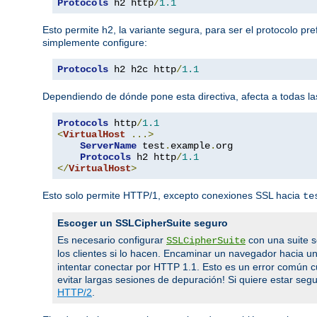
Protocols
 h2 http
/
1.1
Esto permite h2, la variante segura, para ser el protocolo pr
simplemente configure:
Protocols
 h2 h2c http
/
1.1
Dependiendo de dónde pone esta directiva, afecta a todas las
Protocols
 http
/
1.1
<
VirtualHost
...>
ServerName
 test
.
example
.
org

Protocols
 h2 http
/
1.1
</
VirtualHost
>
Esto solo permite HTTP/1, excepto conexiones SSL hacia
te
Escoger un SSLCipherSuite seguro
Es necesario configurar
con una suite s
SSLCipherSuite
los clientes si lo hacen. Encaminar un navegador hacia u
intentar conectar por HTTP 1.1. Esto es un error común 
evitar largas sesiones de depuración! Si quiere estar segur
HTTP/2
.