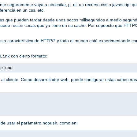
liente seguramente vaya a necesitar, p. ej. un recurso css o javascript
ferencia en un css, etc.
tudes que pueden tardar desde unos pocos milisegundos a medio segund
te puede recibir cosas que ya tiene en su cache. Por supuesto que HTTP
sta característica de HTTP/2 y todo el mundo está experimentando co
con cierto formato:
Link
reload
 al cliente. Como desarrollador web, puede configurar estas cabeceras
ede usar el parámetro
, como en:
nopush