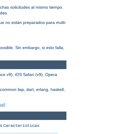
chas solicitudes al mismo tiempo.
adas.
ue no están preparados para multi-
osible. Sin embargo, si esto falla,
ce v9), iOS Safari (v9), Opera
common lisp, dart, erlang, haskell,
url
.
us
:
Características