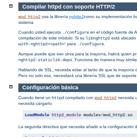
Compilar httpd con soporte HTTP/2
usa la librería
nghttp2
como su implementación b
mod_http2
sistema.
Cuando usted ejecuta
en el código fuente de A
./configure
compilación de este módulo. Si su
está ubicado 
libnghttp2
' para
.
with-nghttp2=<path>
./configure
Aunque puede que eso sirva para la mayoría, habrá quien pr
. Funciona de manera muy simila
nghttp2-staticlib-deps
Hablando de SSL, necesita estar al tanto de que la mayorí
Pero no solo eso, necesitará una librería SSL que de soporte
Configuración básica
Cuando tiene un
compilado con
necesita u
httpd
mod_http2
necesita cargarlo:
LoadModule
http2_module
 modules
/
mod_http2
.
so
La segunda directiva que necesita añadir a la configuración d