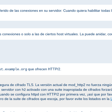
eferido de las conexiones en su servidor. Cuando quiera habilitar todas
 conexiones o solo a las de ciertos host virtuales. La puede anidar, c
que ofrecen HTTP/2.
st.example.org
egura de cifrado TLS. La versión actual de mod_http2 no fuerza ningún
n servidor con
activado con una suite inapropiada de cifrados forzar
h2
cuando se configura httpd con HTTP/2 por primera vez, ¡así que por fa
o de la suite de cifrados que escoja, por favor evite los listados en la