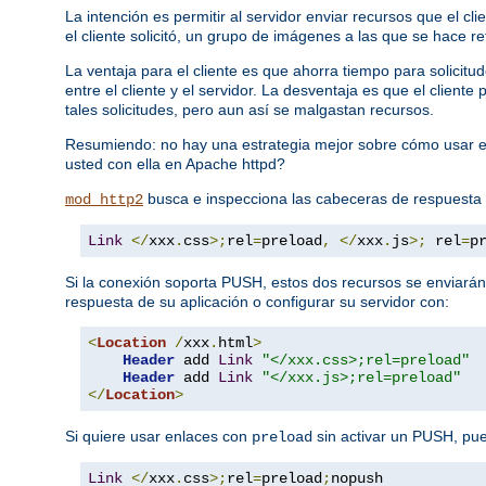
La intención es permitir al servidor enviar recursos que el c
el cliente solicitó, un grupo de imágenes a las que se hace re
La ventaja para el cliente es que ahorra tiempo para solici
entre el cliente y el servidor. La desventaja es que el clien
tales solicitudes, pero aun así se malgastan recursos.
Resumiendo: no hay una estrategia mejor sobre cómo usar e
usted con ella en Apache httpd?
busca e inspecciona las cabeceras de respuesta
mod_http2
Link
</
xxx
.
css
>;
rel
=
preload
,
</
xxx
.
js
>;
 rel
=
p
Si la conexión soporta PUSH, estos dos recursos se enviarán
respuesta de su aplicación o configurar su servidor con:
<
Location
/
xxx
.
html
>
Header
 add 
Link
"</xxx.css>;rel=preload"
Header
 add 
Link
"</xxx.js>;rel=preload"
</
Location
>
Si quiere usar enlaces con
sin activar un PUSH, pu
preload
Link
</
xxx
.
css
>;
rel
=
preload
;
nopush