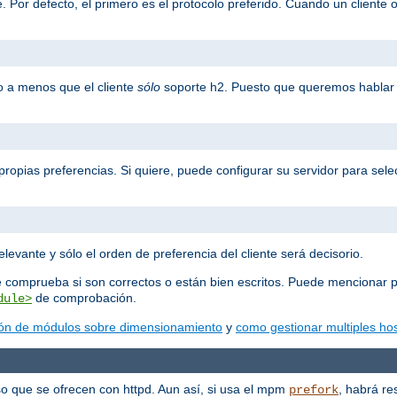
 Por defecto, el primero es el protocolo preferido. Cuando un cliente o
o a menos que el cliente
sólo
soporte h2. Puesto que queremos hablar 
propias preferencias. Si quiere, puede configurar su servidor para selec
elevante y sólo el orden de preferencia del cliente será decisorio.
e comprueba si son correctos o están bien escritos. Puede mencionar p
de comprobación.
dule>
ón de módulos sobre dimensionamiento
y
como gestionar multiples hos
o que se ofrecen con httpd. Aun así, si usa el mpm
, habrá re
prefork