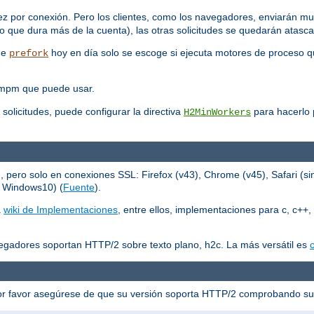
ez por conexión. Pero los clientes, como los navegadores, enviarán mu
 que dura más de la cuenta), las otras solicitudes se quedarán atasc
que
hoy en día solo se escoge si ejecuta motores de proceso q
prefork
 mpm que puede usar.
 solicitudes, puede configurar la directiva
para hacerlo p
H2MinWorkers
ero solo en conexiones SSL: Firefox (v43), Chrome (v45), Safari (sin
n Windows10) (
Fuente
).
a
wiki de Implementaciones
, entre ellos, implementaciones para c, c++, 
egadores soportan HTTP/2 sobre texto plano, h2c. La más versátil es
c
or favor asegúrese de que su versión soporta HTTP/2 comprobando s