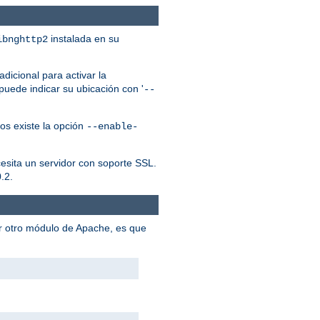
instalada en su
ibnghttp2
dicional para activar la
puede indicar su ubicación con '
--
os existe la opción
--enable-
cesita un servidor con soporte SSL.
.2.
er otro módulo de Apache, es que