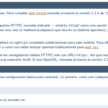
ase. Para compilar
necesita al menos la versión 1.2.1 de
mod_http2
l
pache HTTPD, necesita indicarle '
' como una opción a
--enable-http2
en una ruta no habitual (cualquiera que sea en su sistema operativo), 
efiera un
compilado estáticamente para este módulo. Para ell
nghttp2
r a como uno debe enlazar openssl estáticamente para
.
mod_ssl
a de los navegadores hablan HTTP/2 solo con URLs
. Así que ne
https:
 a la extensión
. Si usa OpenSSL, necesita al menos la versión 1.0
ALPN
na configuración básica para activarlo. Lo primero, como con cualqui
e su servidor es: