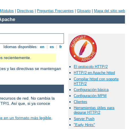
Módulos
|
Directivas
|
Preguntas Frecuentes
|
Glosario
|
Mapa del sitio web
 Apache
Idiomas disponibles:
en
|
es
|
fr
os recientemente.
El protocolo HTTP/2
ces y las directivas se mantengan
HTTP/2 en Apache httpd
Compilar httpd con soporte
HTTP/2
Configuración básica
Configuración MPM
 recursos de red. No cambia la
Clientes
TTP/1. Así que, si ya conoce
Herramientas útiles para
depurar HTTP/2
e en un formato más legible,
Server Push
"Early Hints"