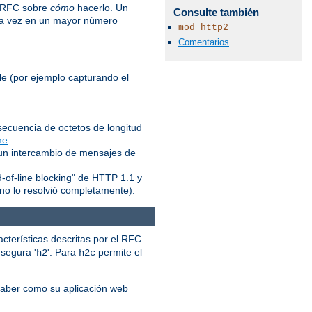
l RFC sobre
cómo
hacerlo. Un
Consulte también
ada vez en un mayor número
mod_http2
Comentarios
le (por ejemplo capturando el
ecuencia de octetos de longitud
me
.
 un intercambio de mensajes de
d-of-line blocking" de HTTP 1.1 y
no lo resolvió completamente).
acterísticas descritas por el RFC
a segura '
'. Para
permite el
h2
h2c
saber como su aplicación web