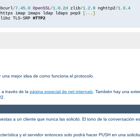
ibcurl
/
7.45
.
0
OpenSSL
/
1.0
.
2d
 zlib
/
1.2
.
8
 nghttp2
/
1.3
.
4
 https imap imaps ldap ldaps pop3 
[...]
 libz TLS-SRP 
HTTP2
er una mejor idea de como funciona el protocolo.
 a través de la
página especial de net-internals
. También hay una exte
/2.
tas a un cliente que nunca las solicitó. El tono de la conversación es:
racterística y el servidor entonces solo podrá hacer PUSH en una solicit