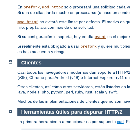
En
,
solo procesará una solicitud cada v
prefork
mod_http2
Si una de ellas tarda mucho en procesarse (o hace un sondeo
no evitará este límite por defecto. El motivo es 
mod_http2
hilo, p.ej. fallará con más de una solicitud.
Si su configuración lo soporta, hoy en día
es el mejor
event
Si realmente está obligado a usar
y quiere multiples
prefork
es bajo su cuenta y riesgo.
Clientes
Casi todos los navegadores modernos dan soporte a HTTP/2, p
(v35), Chrome para Android (v49) e Internet Explorer (v11 e
Otros clientes, así cómo otros servidores, están listados en l
java, nodejs, php, python, perl, ruby, rust, scala y swift.
Muchos de las implementaciones de clientes que no son nav
Herramientas útiles para depurar HTTP/2
La primera herramienta a mencionar es por supuesto
curl
. P