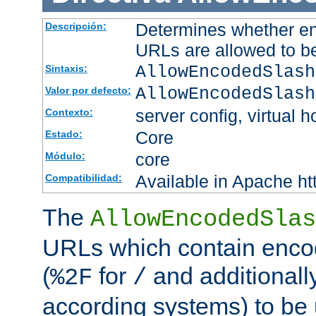
Determines whether en
Descripción:
URLs are allowed to b
AllowEncodedSlash
Sintaxis:
AllowEncodedSlash
Valor por defecto:
server config, virtual h
Contexto:
Core
Estado:
core
Módulo:
Available in Apache ht
Compatibilidad:
The
AllowEncodedSlas
URLs which contain enco
(
for
and additionall
%2F
/
according systems) to be