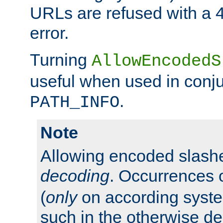
URLs are refused with a 
error.
Turning
AllowEncodedS
useful when used in conju
.
PATH_INFO
Note
Allowing encoded slas
decoding
. Occurrences 
(
only
on according system
such in the otherwise d