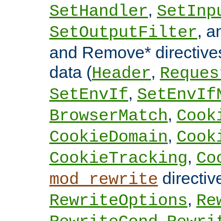
,
SetHandler
SetInp
, 
SetOutputFilter
and Remove* directive
data (
,
Header
Reques
,
SetEnvIf
SetEnvIf
,
BrowserMatch
Cook
,
CookieDomain
Cook
,
CookieTracking
Co
directi
mod_rewrite
,
RewriteOptions
Re
,