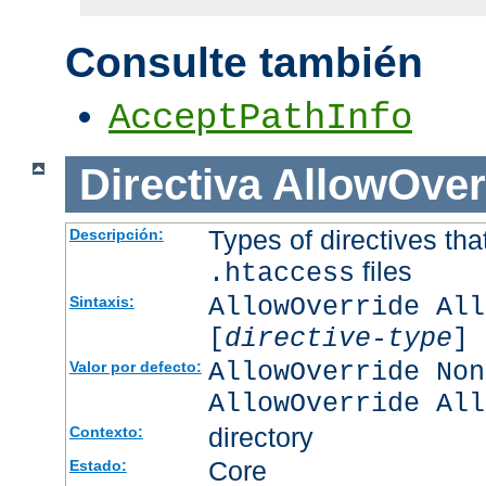
Consulte también
AcceptPathInfo
Directiva
AllowOver
Types of directives tha
Descripción:
files
.htaccess
AllowOverride All
Sintaxis:
[
directive-type
] 
AllowOverride Non
Valor por defecto:
AllowOverride All
directory
Contexto:
Core
Estado: