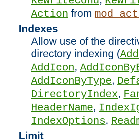
RewriteCond
Rewri
from
Action
mod_act
Indexes
Allow use of the directi
directory indexing (
Add
,
AddIcon
AddIconBy
,
AddIconByType
Def
,
DirectoryIndex
Fa
,
HeaderName
IndexI
,
IndexOptions
Read
Limit