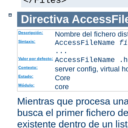
</Files>
Directiva
AccessFi
Nombre del fichero dis
Descripción:
AccessFileName
fi
Sintaxis:
...
AccessFileName .h
Valor por defecto:
server config, virtual h
Contexto:
Core
Estado:
core
Módulo:
Mientras que procesa una 
busca el primer fichero d
existente dentro de un li