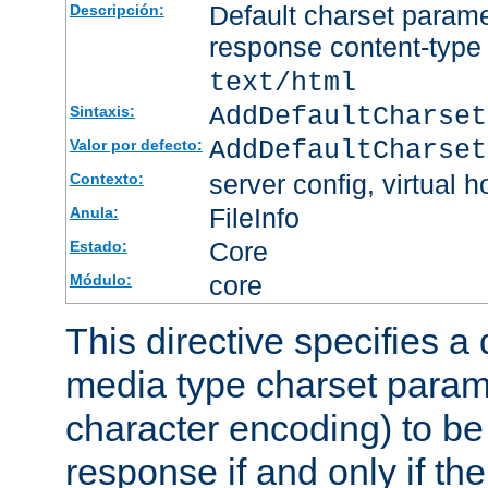
Default charset param
Descripción:
response content-type
text/html
AddDefaultCharset
Sintaxis:
AddDefaultCharset
Valor por defecto:
server config, virtual h
Contexto:
FileInfo
Anula:
Core
Estado:
core
Módulo:
This directive specifies a 
media type charset param
character encoding) to be
response if and only if th