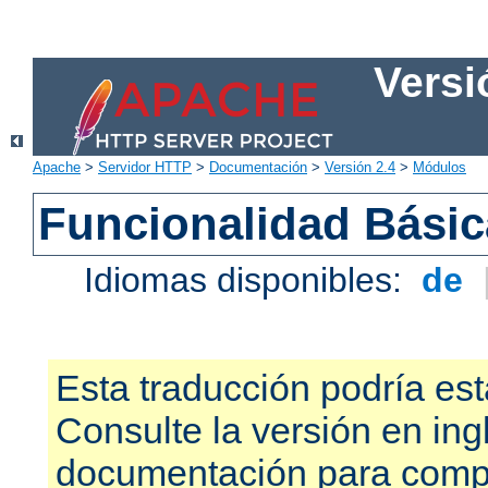
Versi
Apache
>
Servidor HTTP
>
Documentación
>
Versión 2.4
>
Módulos
Funcionalidad Bási
Idiomas disponibles:
de
Esta traducción podría est
Consulte la versión en ing
documentación para compr