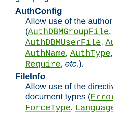
AuthConfig
Allow use of the author
(
,
AuthDBMGroupFile
,
AuthDBMUserFile
A
,
AuthName
AuthType
,
etc.
).
Require
FileInfo
Allow use of the directi
document types (
Erro
,
ForceType
Languag