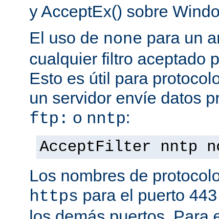
y AcceptEx() sobre Wind
El uso de
para un a
none
cualquier filtro aceptado 
Esto es útil para protoco
un servidor envíe datos p
o
:
ftp:
nntp
AcceptFilter nntp n
Los nombres de protocolo
para el puerto 443
https
los demás puertos. Para e