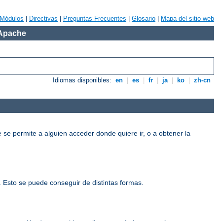
Módulos
|
Directivas
|
Preguntas Frecuentes
|
Glosario
|
Mapa del sitio web
 Apache
Idiomas disponibles:
en
|
es
|
fr
|
ja
|
ko
|
zh-cn
e se permite a alguien acceder donde quiere ir, o a obtener la
o. Esto se puede conseguir de distintas formas.