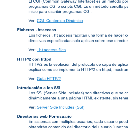
El CGI (Common Gateway Interface) es un método por 
programas CGI o scripts CGI. Es un método sencillo pa
inicio para escribir programas CGI.
Ver:
CGI: Contenido Dinámico
Ficheros
.htaccess
Los ficheros
facilitan una forma de hacer co
.htaccess
directivas especificadas solo aplican sobre ese director
Ver:
files
.htaccess
HTTP/2 con httpd
HTTP/2 es la evolución del protocolo de capa de aplic
explica como se implementa HTTP/2 en httpd, mostrand
Ver:
Guía HTTP/2
Introducción a los SSI
Los SSI (Server Side Includes) son directivas que se 
dinámicamente a una página HTML existente, sin tener
Ver:
Server Side Includes (SSI)
Directorios web Por-usuario
En sistemas con múltiples usuarios, cada usuario pued
obtendrán contenido del directorio del usuario "
userna