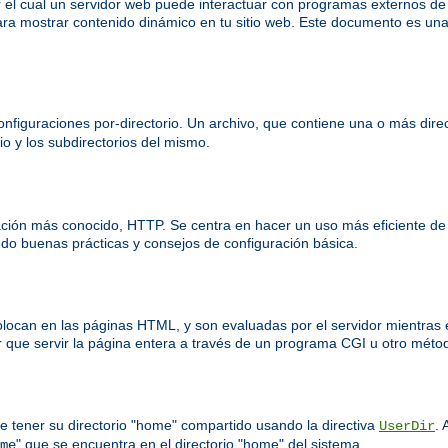
el cual un servidor web puede interactuar con programas externos d
ra mostrar contenido dinámico en tu sitio web. Este documento es una
nfiguraciones por-directorio. Un archivo, que contiene una o más direct
io y los subdirectorios del mismo.
ación más conocido, HTTP. Se centra en hacer un uso más eficiente de
o buenas prácticas y consejos de configuración básica.
colocan en las páginas HTML, y son evaluadas por el servidor mientras 
 que servir la página entera a través de un programa CGI u otro méto
e tener su directorio "home" compartido usando la directiva
. 
UserDir
" que se encuentra en el directorio "home" del sistema.
me