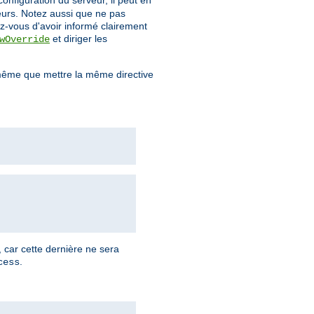
configuration du serveur, il peut en
teurs. Notez aussi que ne pas
z-vous d'avoir informé clairement
et diriger les
wOverride
ême que mettre la même directive
, car cette dernière ne sera
.
cess