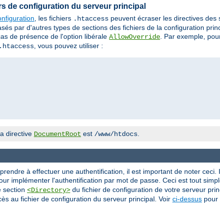
iers de configuration du serveur principal
nfiguration
, les fichiers
peuvent écraser les directives des
.htaccess
 par d'autres types de sections des fichiers de la configuration princi
cas de présence de l'option libérale
. Par exemple, pour
AllowOverride
, vous pouvez utiliser :
.htaccess
a directive
est
.
DocumentRoot
/www/htdocs
ndre à effectuer une authentification, il est important de noter ceci. I
ur implémenter l'authentification par mot de passe. Ceci est tout simple
e section
du fichier de configuration de votre serveur princ
<Directory>
ès au fichier de configuration du serveur principal. Voir
ci-dessus
pour 