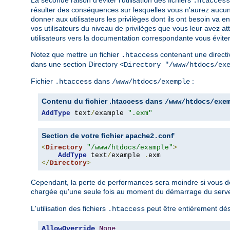
La seconde raison d'éviter l'utilisation des fichiers
.htaccess
résulter des conséquences sur lesquelles vous n'aurez aucun 
donner aux utilisateurs les privilèges dont ils ont besoin v
vos utilisateurs du niveau de privilèges que vous leur avez a
utilisateurs vers la documentation correspondante vous éviter
Notez que mettre un fichier
contenant une directi
.htaccess
dans une section Directory
<Directory "/www/htdocs/ex
Fichier
dans
:
.htaccess
/www/htdocs/exemple
Contenu du fichier .htaccess dans
/www/htdocs/exe
AddType
 text
/
example 
".exm"
Section de votre fichier
apache2.conf
<
Directory
"/www/htdocs/example"
>
AddType
 text
/
example 
.
</
Directory
>
Cependant, la perte de performances sera moindre si vous défi
chargée qu'une seule fois au moment du démarrage du serveur
L'utilisation des fichiers
peut être entièrement désa
.htaccess
AllowOverride
None