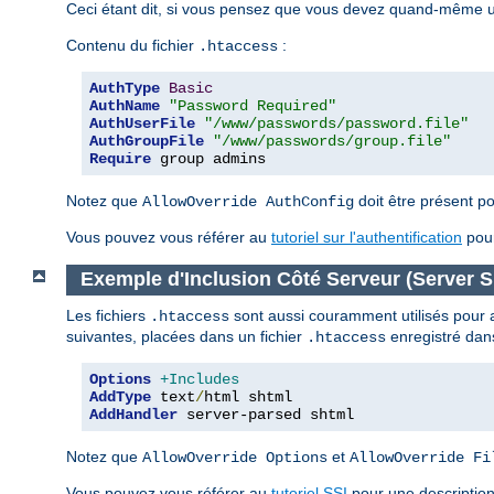
Ceci étant dit, si vous pensez que vous devez quand-même uti
Contenu du fichier
:
.htaccess
AuthType
Basic
AuthName
"Password Required"
AuthUserFile
"/www/passwords/password.file"
AuthGroupFile
"/www/passwords/group.file"
Require
 group admins
Notez que
doit être présent po
AllowOverride AuthConfig
Vous pouvez vous référer au
tutoriel sur l'authentification
pour
Exemple d'Inclusion Côté Serveur (Server Si
Les fichiers
sont aussi couramment utilisés pour act
.htaccess
suivantes, placées dans un fichier
enregistré dans
.htaccess
Options
+Includes
AddType
 text
/
AddHandler
 server-parsed shtml
Notez que
et
AllowOverride Options
AllowOverride Fi
Vous pouvez vous référer au
tutoriel SSI
pour une description 