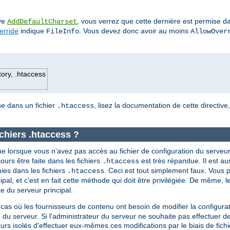
ive
, vous verrez que cette dernière est permise da
AddDefaultCharset
erride
indique
. Vous devez donc avoir au moins
FileInfo
AllowOver
tory, .htaccess
ise dans un fichier
, lisez la documentation de cette directive
.htaccess
ichiers .htaccess ?
e lorsque vous n'avez pas accès au fichier de configuration du serveur
ujours être faite dans les fichiers
est très répandue. Il est a
.htaccess
nies dans les fichiers
. Ceci est tout simplement faux. Vous p
.htaccess
ipal, et c'est en fait cette méthode qui doit être privilégiée. De même, l
 du serveur principal.
 cas où les fournisseurs de contenu ont besoin de modifier la configura
 du serveur. Si l'administrateur du serveur ne souhaite pas effectuer d
teurs isolés d'effectuer eux-mêmes ces modifications par le biais de fich