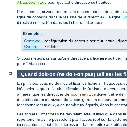
pour que cette directive soit traitée.
AllowOverride
Par exemple, si vous regardez la documentation de la direct
ligne de contexte dans le résumé de la directive). La ligne
Ov
directive soit traitée dans les fichiers
.
.htaccess
Exemple :
Contexte :
configuration du serveur, serveur virtuel, direc
Override:
FileInfo
Si vous n'êtes pas sûr qu'une directive particulière soit perm
pour ".htaccess".
Quand doit-on (ne doit-on pas) utiliser les f
En principe, vous ne devriez utiliser les fichiers
qu
.htaccess
idée selon laquelle l'authentification de l'utilisateur devrait to
années, que les directives de
doivent être défi
mod_rewrite
des utilisateurs au niveau de la configuration du serveur princ
fonctionneront mieux, à de nombreux égards, dans le contexte
Les fichiers
ne devraient être utilisés que dans le
.htaccess
répertoire, mais ne possèdent pas l'accès root sur le système
incessantes, il peut être intéressant de permettre aux utilisa