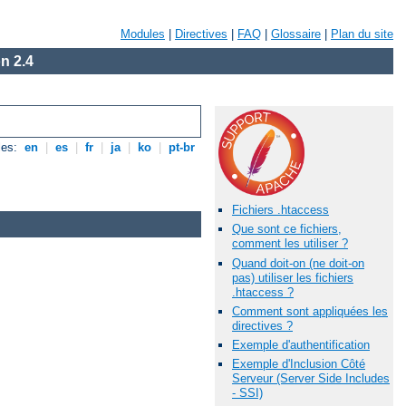
Modules
|
Directives
|
FAQ
|
Glossaire
|
Plan du site
n 2.4
les:
en
|
es
|
fr
|
ja
|
ko
|
pt-br
Fichiers .htaccess
Que sont ce fichiers,
comment les utiliser ?
Quand doit-on (ne doit-on
pas) utiliser les fichiers
.htaccess ?
Comment sont appliquées les
directives ?
Exemple d'authentification
Exemple d'Inclusion Côté
Serveur (Server Side Includes
- SSI)