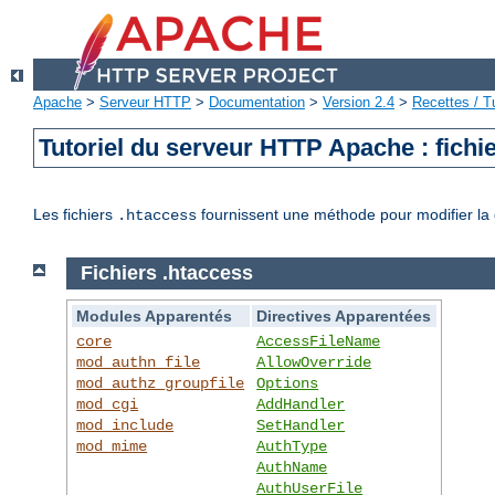
Apache
>
Serveur HTTP
>
Documentation
>
Version 2.4
>
Recettes / Tu
Tutoriel du serveur HTTP Apache : fichi
Les fichiers
fournissent une méthode pour modifier la 
.htaccess
Fichiers .htaccess
Modules Apparentés
Directives Apparentées
core
AccessFileName
mod_authn_file
AllowOverride
mod_authz_groupfile
Options
mod_cgi
AddHandler
mod_include
SetHandler
mod_mime
AuthType
AuthName
AuthUserFile