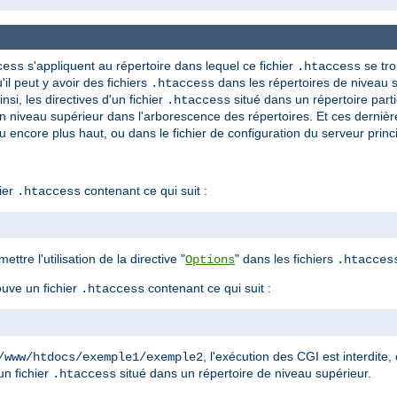
s'appliquent au répertoire dans lequel ce fichier
se tro
cess
.htaccess
'il peut y avoir des fichiers
dans les répertoires de niveau s
.htaccess
nsi, les directives d'un fichier
situé dans un répertoire parti
.htaccess
n niveau supérieur dans l'arborescence des répertoires. Et ces derniè
u encore plus haut, ou dans le fichier de configuration du serveur princi
ier
contenant ce qui suit :
.htaccess
ettre l'utilisation de la directive "
" dans les fichiers
Options
.htacces
ouve un fichier
contenant ce qui suit :
.htaccess
, l'exécution des CGI est interdite, 
/www/htdocs/exemple1/exemple2
un fichier
situé dans un répertoire de niveau supérieur.
.htaccess