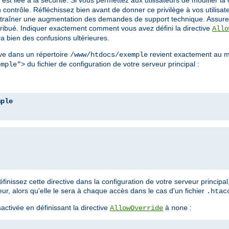
est liée à la sécurité. Si vous permettez aux utilisateurs de modifier la 
contrôle. Réfléchissez bien avant de donner ce privilège à vos utilisa
a entraîner une augmentation des demandes de support technique. Assure
ttribué. Indiquer exactement comment vous avez défini la directive
Allo
a bien des confusions ultérieures.
ve dans un répertoire
revient exactement au m
/www/htdocs/exemple
du fichier de configuration de votre serveur principal :
emple">
mple
nissez cette directive dans la configuration de votre serveur principal
, alors qu'elle le sera à chaque accès dans le cas d'un fichier
.htac
ctivée en définissant la directive
à
:
AllowOverride
none