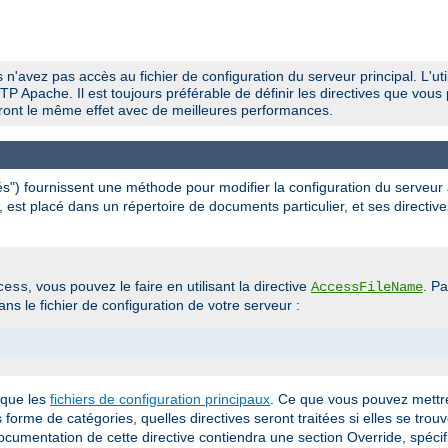
 n'avez pas accès au fichier de configuration du serveur principal. L'util
P Apache. Il est toujours préférable de définir les directives que vous 
uiront le même effet avec de meilleures performances.
ués") fournissent une méthode pour modifier la configuration du serveur
, est placé dans un répertoire de documents particulier, et ses directive
, vous pouvez le faire en utilisant la directive
. P
cess
AccessFileName
ns le fichier de configuration de votre serveur :
 que les
fichiers de configuration principaux
. Ce que vous pouvez mettre
us forme de catégories, quelles directives seront traitées si elles se trou
documentation de cette directive contiendra une section Override, spécif