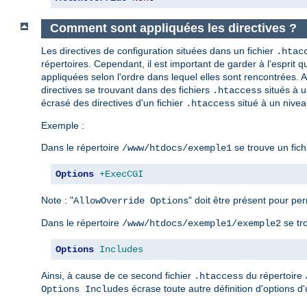
Comment sont appliquées les directives ?
Les directives de configuration situées dans un fichier
.htac
répertoires. Cependant, il est important de garder à l'esprit qu
appliquées selon l'ordre dans lequel elles sont rencontrées. Ai
directives se trouvant dans des fichiers
situés à u
.htaccess
écrasé des directives d'un fichier
situé à un nivea
.htaccess
Exemple :
Dans le répertoire
se trouve un fich
/www/htdocs/exemple1
Options
+ExecCGI
Note : "
" doit être présent pour perm
AllowOverride Options
Dans le répertoire
se tr
/www/htdocs/exemple1/exemple2
Options
Includes
Ainsi, à cause de ce second fichier
du répertoire
.htaccess
écrase toute autre définition d'options d'
Options Includes