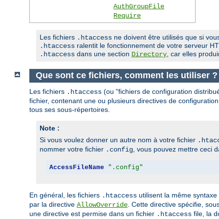
AuthGroupFile
Require
Les fichiers
ne doivent être utilisés que si vous
.htaccess
ralentit le fonctionnement de votre serveur HTT
.htaccess
dans une section
, car elles prod
.htaccess
Directory
Que sont ce fichiers, comment les utiliser ?
Les fichiers
(ou "fichiers de configuration distrib
.htaccess
fichier, contenant une ou plusieurs directives de configuration
tous ses sous-répertoires.
Note :
Si vous voulez donner un autre nom à votre fichier
.htac
nommer votre fichier
, vous pouvez mettre ceci da
.config
AccessFileName
".config"
En général, les fichiers
utilisent la même syntaxe
.htaccess
par la directive
. Cette directive spécifie, so
AllowOverride
une directive est permise dans un fichier
file, la 
.htaccess