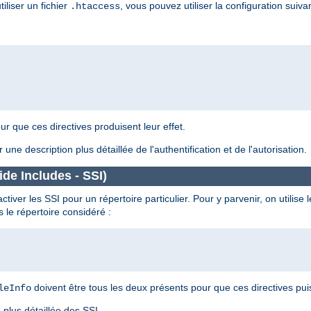
liser un fichier
, vous pouvez utiliser la configuration suiva
.htaccess
ur que ces directives produisent leur effet.
 une description plus détaillée de l'authentification et de l'autorisation.
de Includes - SSI)
iver les SSI pour un répertoire particulier. Pour y parvenir, on utilise l
 le répertoire considéré :
doivent être tous les deux présents pour que ces directives puis
leInfo
plus détaillée des SSI.