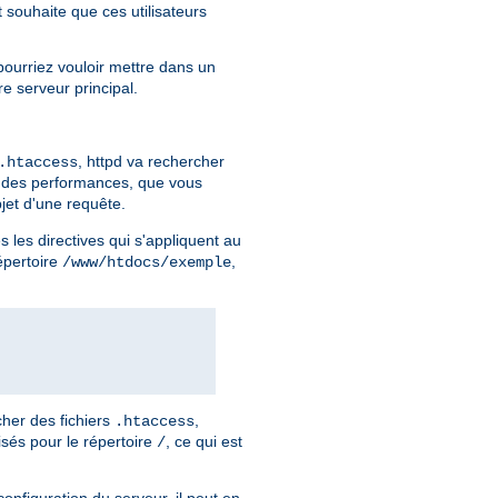
t souhaite que ces utilisateurs
pourriez vouloir mettre dans un
re serveur principal.
, httpd va rechercher
.htaccess
n des performances, que vous
jet d'une requête.
 les directives qui s'appliquent au
répertoire
,
/www/htdocs/exemple
her des fichiers
,
.htaccess
isés pour le répertoire
, ce qui est
/