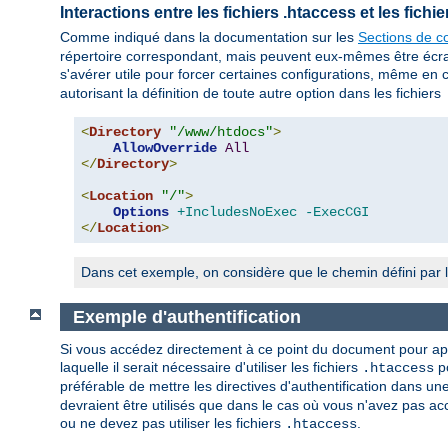
Interactions entre les fichiers .htaccess et les fich
Comme indiqué dans la documentation sur les
Sections de co
répertoire correspondant, mais peuvent eux-mêmes être écrasés
s'avérer utile pour forcer certaines configurations, même en 
autorisant la définition de toute autre option dans les fichiers
<
Directory
"/www/htdocs"
>
AllowOverride
All
</
Directory
>
<
Location
"/"
>
Options
+IncludesNoExec
-ExecCGI
</
Location
>
Dans cet exemple, on considère que le chemin défini par l
Exemple d'authentification
Si vous accédez directement à ce point du document pour appre
laquelle il serait nécessaire d'utiliser les fichiers
po
.htaccess
préférable de mettre les directives d'authentification dans un
devraient être utilisés que dans le cas où vous n'avez pas acc
ou ne devez pas utiliser les fichiers
.
.htaccess