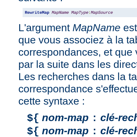
RewriteMap
MapName
MapType
:
MapSource
L'argument
MapName
est
que vous associez à la ta
correspondances, et que v
par la suite dans les direc
Les recherches dans la ta
correspondance s'effectu
cette syntaxe :
nom-map
clé-rec
${
:
nom-map
clé-rec
${
: