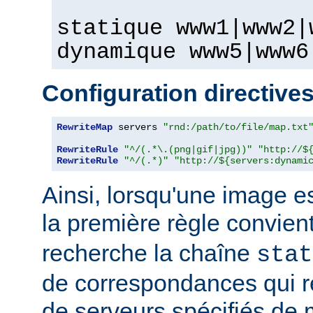
statique www1|www2|
dynamique www5|www6
Configuration directive
RewriteMap
 servers 
"rnd:/path/to/file/map.txt
RewriteRule
"^/(.*\.(png|gif|jpg))"
"http://$
RewriteRule
"^/(.*)"
"http://${servers:dynami
Ainsi, lorsqu'une image 
la première règle convien
recherche la chaîne
stat
de correspondances qui 
de serveurs spécifiés de 