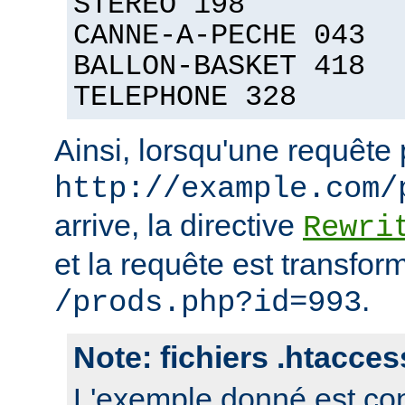
STEREO 198
CANNE-A-PECHE 043
BALLON-BASKET 418
TELEPHONE 328
Ainsi, lorsqu'une requête
http://example.com/
arrive, la directive
Rewri
et la requête est transfor
.
/prods.php?id=993
Note: fichiers .htacces
L'exemple donné est con