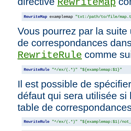
directive
com
RewriteMap
RewriteMap
 examplemap 
"txt:/path/to/file/map.
Vous pourrez par la suite u
de correspondances dans 
comme suit
RewriteRule
RewriteRule
"^/ex/(.*)"
"${examplemap:$1}"
Il est possible de spécifie
défaut qui sera utilisée si
table de correspondances 
RewriteRule
"^/ex/(.*)"
"${examplemap:$1|/not