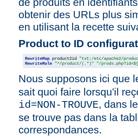
de produits en identifiant
obtenir des URLs plus si
en utilisant la recette suiv
Product to ID configura
RewriteMap
 product2id 
"txt:/etc/apache2/produ
RewriteRule
"^/product/(.*)"
"/prods.php?id=$
Nous supposons ici que l
sait quoi faire lorsqu'il r
, dans l
id=NON-TROUVE
se trouve pas dans la tab
correspondances.