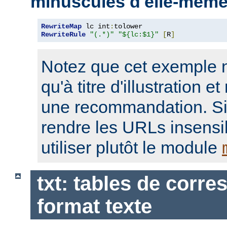
minuscules d'elle-mêm
RewriteMap
 lc int
:
RewriteRule
"(.*)"
"${lc:$1}"
[
R
]
Notez que cet exemple n'
qu'à titre d'illustration e
une recommandation. Si
rendre les URLs insensib
utiliser plutôt le module
txt: tables de corr
format texte