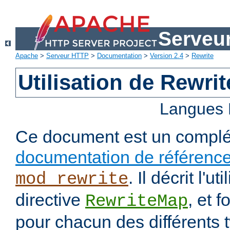
Serveu
Apache
>
Serveur HTTP
>
Documentation
>
Version 2.4
>
Rewrite
Utilisation de Rewri
Langues 
Ce document est un complé
documentation de référenc
. Il décrit l'ut
mod_rewrite
directive
, et 
RewriteMap
pour chacun des différents 