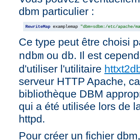
dbm particulier :
RewriteMap
 examplemap 
"dbm=sdbm:/etc/apache/m
Ce type peut être choisi 
ou
. Il est cepe
ndbm
db
d'utiliser l'utilitaire
httxt2
serveur HTTP Apache, car i
bibliothèque DBM appropri
qui a été utilisée lors de 
httpd.
Pour créer un fichier dbm,