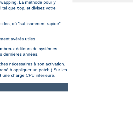
 swapping. La méthode pour y
l tel que
, et divisez votre
top
rapides, où "suffisamment rapide"
ment avérés utiles :
 nombreux éditeurs de systèmes
es dernières années.
tches nécessaires à son activation.
mené à appliquer un patch.) Sur les
t une charge CPU inférieure.