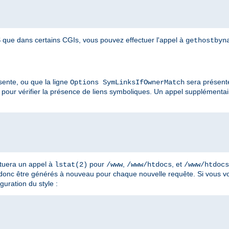
que dans certains CGIs, vous pouvez effectuer l'appel à
gethostbyn
ente, ou que la ligne
sera présent
Options SymLinksIfOwnerMatch
pour vérifier la présence de liens symboliques. Un appel supplémenta
ctuera un appel à
pour
,
, et
lstat(2)
/www
/www/htdocs
/www/htdocs
 donc être générés à nouveau pour chaque nouvelle requête. Si vous vo
guration du style :