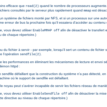
ins efficace que
quand le nombre de processeurs augmente. 
read(2)
 fichiers consultés par le serveur plus rapidement quand
est désact
mmap
s un système de fichiers monté par NFS, et si un processus sur une au
une erreur de bus la prochaine fois qu'il essaiera d'accéder au contenu
re, vous devez utiliser
afin de désactiver le transfert 
EnableMMAP off
au de chaque répertoire.)
u fichier à servir - par exemple, lorsqu'il sert un contenu de fichier sta
te l'opération
.
sendfile(2)
liore les performances en éliminant les mécanismes de lecture et envoi 
u démon httpd :
endfile défaillant que la construction du système n'a pas détecté, en pa
chine où le support de sendfile est défaillant.
e noyau peut s'avérer incapable de servir les fichiers réseau de maniè
re, vous devez utiliser
afin de désactiver la mise
EnableSendfile off
ette directive au niveau de chaque répertoire.)