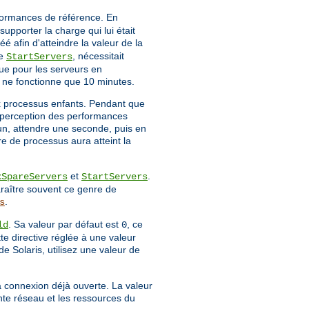
rformances de référence. En
upporter la charge qui lui était
é afin d'atteindre la valeur de la
ve
, nécessitait
StartServers
ue pour les serveurs en
r ne fonctionne que 10 minutes.
x processus enfants. Pendant que
la perception des performances
 un, attendre une seconde, puis en
re de processus aura atteint la
et
.
xSpareServers
StartServers
raître souvent ce genre de
.
s
. Sa valeur par défaut est
, ce
ld
0
tte directive réglée à une valeur
de Solaris, utilisez une valeur de
a connexion déjà ouverte. La valeur
nte réseau et les ressources du