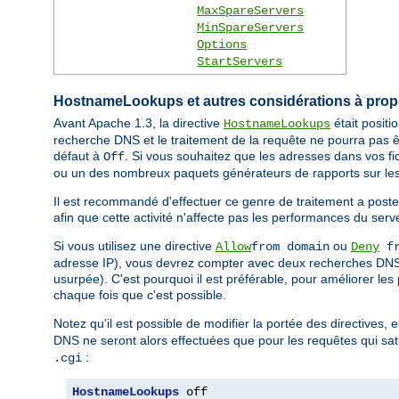
MaxSpareServers
MinSpareServers
Options
StartServers
HostnameLookups et autres considérations à pro
Avant Apache 1.3, la directive
était posit
HostnameLookups
recherche DNS et le traitement de la requête ne pourra pas ê
défaut à
. Si vous souhaitez que les adresses dans vos fi
Off
ou un des nombreux paquets générateurs de rapports sur les
Il est recommandé d'effectuer ce genre de traitement a poste
afin que cette activité n'affecte pas les performances du serv
Si vous utilisez une directive
ou
Allow
from domain
Deny
fr
adresse IP), vous devrez compter avec deux recherches DNS (
usurpée). C'est pourquoi il est préférable, pour améliorer les
chaque fois que c'est possible.
Notez qu'il est possible de modifier la portée des directives, 
DNS ne seront alors effectuées que pour les requêtes qui sati
:
.cgi
HostnameLookups