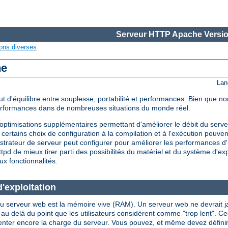
Serveur HTTP Apache Versio
ons diverses
he
Lan
d'équilibre entre souplesse, portabilité et performances. Bien que non
performances dans de nombreuses situations du monde réel.
timisations supplémentaires permettant d'améliorer le débit du serveu
certains choix de configuration à la compilation et à l'exécution peuve
strateur de serveur peut configurer pour améliorer les performances d'
d de mieux tirer parti des possibilités du matériel et du système d'expl
ux fonctionnalités.
'exploitation
u serveur web est la mémoire vive (RAM). Un serveur web ne devrait jama
là du point que les utilisateurs considèrent comme "trop lent". Ceci i
enter encore la charge du serveur. Vous pouvez, et même devez définir l