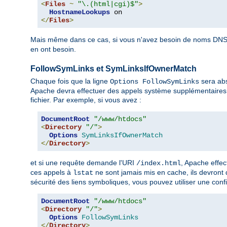
<
Files
~
"\.(html|cgi)$"
>
HostnameLookups
</
Files
>
Mais même dans ce cas, si vous n'avez besoin de noms DNS 
en ont besoin.
FollowSymLinks et SymLinksIfOwnerMatch
Chaque fois que la ligne
sera abs
Options FollowSymLinks
Apache devra effectuer des appels système supplémentaires 
fichier. Par exemple, si vous avez :
DocumentRoot
"/www/htdocs"
<
Directory
"/"
>
Options
SymLinksIfOwnerMatch
</
Directory
>
et si une requête demande l'URI
, Apache effe
/index.html
ces appels à
ne sont jamais mis en cache, ils devront
lstat
sécurité des liens symboliques, vous pouvez utiliser une confi
DocumentRoot
"/www/htdocs"
<
Directory
"/"
>
Options
FollowSymLinks
</
Directory
>