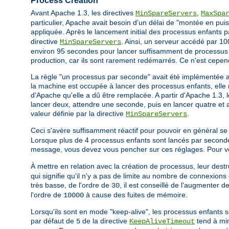
Process Creation
Avant Apache 1.3, les directives
,
MinSpareServers
MaxSpa
particulier, Apache avait besoin d'un délai de "montée en puis
appliquée. Après le lancement initial des processus enfants 
directive
. Ainsi, un serveur accédé par 100
MinSpareServers
environ 95 secondes pour lancer suffisamment de processus e
production, car ils sont rarement redémarrés. Ce n'est cepen
La règle "un processus par seconde" avait été implémentée 
la machine est occupée à lancer des processus enfants, elle n
d'Apache qu'elle a dû être remplacée. A partir d'Apache 1.3, 
lancer deux, attendre une seconde, puis en lancer quatre et ai
valeur définie par la directive
.
MinSpareServers
Ceci s'avère suffisamment réactif pour pouvoir en général se
Lorsque plus de 4 processus enfants sont lancés par seconde
message, vous devez vous pencher sur ces réglages. Pour vous
À mettre en relation avec la création de processus, leur destru
qui signifie qu'il n'y a pas de limite au nombre de connexions 
très basse, de l'ordre de
, il est conseillé de l'augmenter 
30
l'ordre de
à cause des fuites de mémoire.
10000
Lorsqu'ils sont en mode "keep-alive", les processus enfants s
par défaut de
de la directive
tend à min
5
KeepAliveTimeout