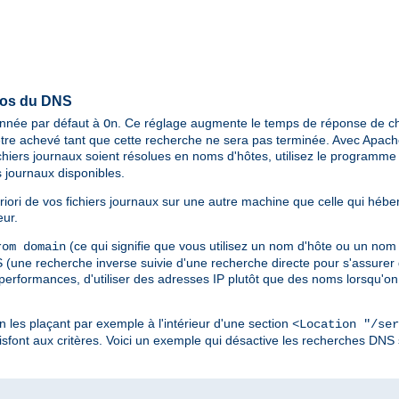
pos du DNS
ionnée par défaut à
. Ce réglage augmente le temps de réponse de ch
On
tre achevé tant que cette recherche ne sera pas terminée. Avec Apache 
chiers journaux soient résolues en noms d'hôtes, utilisez le programm
 journaux disponibles.
riori de vos fichiers journaux sur une autre machine que celle qui hébe
eur.
(ce qui signifie que vous utilisez un nom d'hôte ou un nom
om domain
une recherche inverse suivie d'une recherche directe pour s'assurer q
 performances, d'utiliser des adresses IP plutôt que des noms lorsqu'on 
en les plaçant par exemple à l'intérieur d'une section
<Location "/ser
sfont aux critères. Voici un exemple qui désactive les recherches DNS 