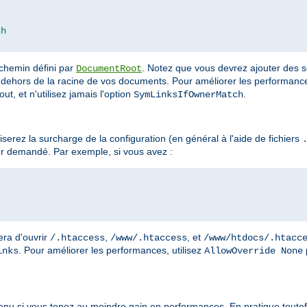
ch
 chemin défini par
. Notez que vous devrez ajouter des s
DocumentRoot
dehors de la racine de vos documents. Pour améliorer les performances
ut, et n'utilisez jamais l'option
.
SymLinksIfOwnerMatch
erez la surcharge de la configuration (en général à l'aide de fichiers
r demandé. Par exemple, si vous avez :
era d'ouvrir
,
, et
/.htaccess
/www/.htaccess
/www/htdocs/.htacc
. Pour améliorer les performances, utilisez
inks
AllowOverride None
enu si vous tenez au moindre gain en performances. En pratique toutefo