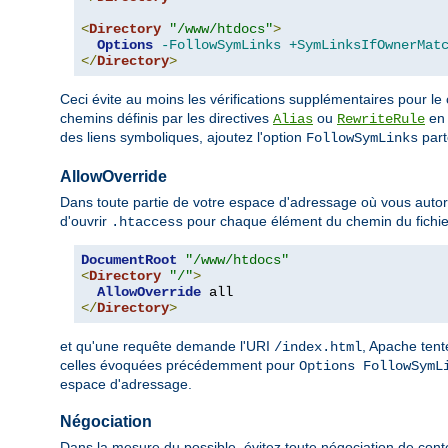
<
Directory
"/www/htdocs"
>
Options
-FollowSymLinks
+SymLinksIfOwnerMat
</
Directory
>
Ceci évite au moins les vérifications supplémentaires pour le
chemins définis par les directives
ou
en 
Alias
RewriteRule
des liens symboliques, ajoutez l'option
parto
FollowSymLinks
AllowOverride
Dans toute partie de votre espace d'adressage où vous autoris
d'ouvrir
pour chaque élément du chemin du fichie
.htaccess
DocumentRoot
"/www/htdocs"
<
Directory
"/"
>
AllowOverride
</
Directory
>
et qu'une requête demande l'URI
, Apache tent
/index.html
celles évoquées précédemment pour
Options FollowSymL
espace d'adressage.
Négociation
Dans la mesure du possible, évitez toute négociation de cont