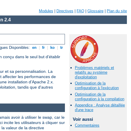
Modules
|
Directives
|
FAQ
|
Glossaire
|
Plan du site
n 2.4
gues Disponibles:
en
|
fr
|
ko
|
tr
 conçu dans le seul but d'établir
Problèmes matériels et
r et sa personnalisation. La
relatifs au système
nt affecter les performances de
d'exploitation
une installation d'Apache 2.x.
Optimisation de la
oitation, tandis que d'autres
configuration à l'exécution
Optimisation de la
configuration à la compilation
Appendice : Analyse détaillée
d'une trace
is avoir à utiliser le swap, car le
Voir aussi
ncite les utilisateurs à cliquer sur
Commentaires
a valeur de la directive