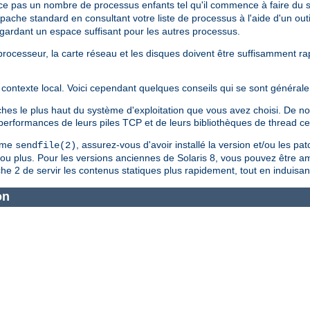
ce pas un nombre de processus enfants tel qu'il commence à faire du
Apache standard en consultant votre liste de processus à l'aide d'un outi
n gardant un espace suffisant pour les autres processus.
le processeur, la carte réseau et les disques doivent être suffisamment 
contexte local. Voici cependant quelques conseils qui se sont générale
tches le plus haut du système d'exploitation que vous avez choisi. De
s performances de leurs piles TCP et de leurs bibliothèques de thread c
tème
, assurez-vous d'avoir installé la version et/ou les pa
sendfile(2)
4 ou plus. Pour les versions anciennes de Solaris 8, vous pouvez être a
e 2 de servir les contenus statiques plus rapidement, tout en induisan
on