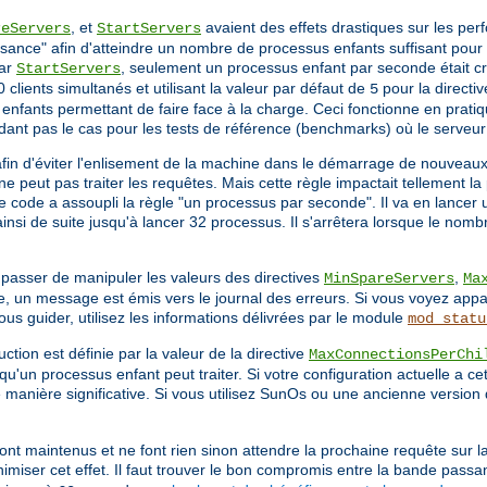
, et
avaient des effets drastiques sur les pe
reServers
StartServers
sance" afin d'atteindre un nombre de processus enfants suffisant pour s
par
, seulement un processus enfant par seconde était cré
StartServers
 clients simultanés et utilisant la valeur par défaut de
pour la directi
5
nfants permettant de faire face à la charge. Ceci fonctionne en pratiq
dant pas le cas pour les tests de référence (benchmarks) où le serveu
afin d'éviter l'enlisement de la machine dans le démarrage de nouveau
e peut pas traiter les requêtes. Mais cette règle impactait tellement 
le code a assoupli la règle "un processus par seconde". Il va en lancer
nsi de suite jusqu'à lancer 32 processus. Il s'arrêtera lorsque le nomb
 passer de manipuler les valeurs des directives
,
MinSpareServers
Ma
, un message est émis vers le journal des erreurs. Si vous voyez appa
 guider, utilisez les informations délivrées par le module
mod_statu
ction est définie par la valeur de la directive
MaxConnectionsPerChi
qu'un processus enfant peut traiter. Si votre configuration actuelle a ce
de manière significative. Si vous utilisez SunOs ou une ancienne version 
ont maintenus et ne font rien sinon attendre la prochaine requête sur l
imiser cet effet. Il faut trouver le bon compromis entre la bande passa