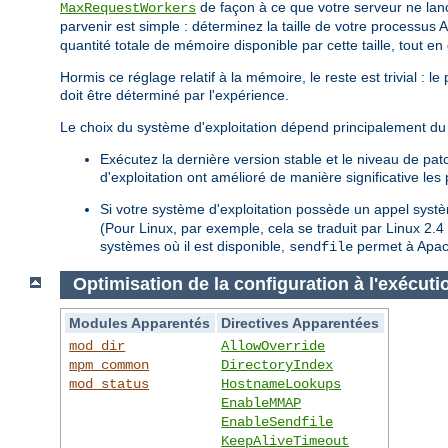
de façon à ce que votre serveur ne lan
MaxRequestWorkers
parvenir est simple : déterminez la taille de votre processus 
quantité totale de mémoire disponible par cette taille, tout e
Hormis ce réglage relatif à la mémoire, le reste est trivial : 
doit être déterminé par l'expérience.
Le choix du système d'exploitation dépend principalement du 
Exécutez la dernière version stable et le niveau de pa
d'exploitation ont amélioré de manière significative le
Si votre système d'exploitation possède un appel sys
(Pour Linux, par exemple, cela se traduit par Linux 2.
systèmes où il est disponible,
permet à Apach
sendfile
Optimisation de la configuration à l'exécuti
Modules Apparentés
Directives Apparentées
mod_dir
AllowOverride
mpm_common
DirectoryIndex
mod_status
HostnameLookups
EnableMMAP
EnableSendfile
KeepAliveTimeout