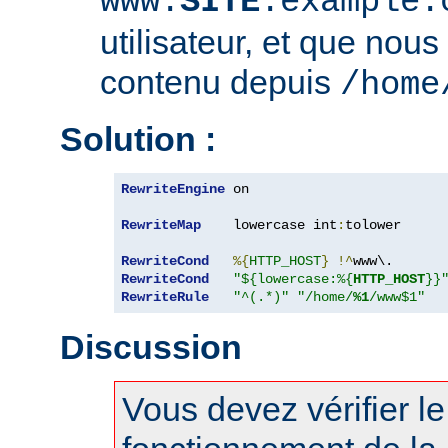
www.
SITE
.example.
utilisateur, et que nous
contenu depuis
/home
Solution :
RewriteEngine
 on

RewriteMap
    lowercase int
:
tolower

RewriteCond
%{
HTTP_HOST
}
!^
RewriteCond
"${lowercase:%{
HTTP_HOST
}}
RewriteRule
"^(.*)"
"/home/
%1
/www$1"
Discussion
Vous devez vérifier l