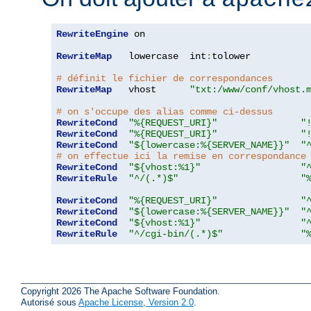
apache
RewriteEngine
 on

RewriteMap
   lowercase  int
:
tolower

# définit le fichier de correspondances
RewriteMap
   vhost      
"txt:/www/conf/vhost.
# on s'occupe des alias comme ci-dessus
RewriteCond
"%{REQUEST_URI}"
"
RewriteCond
"%{REQUEST_URI}"
"
RewriteCond
"${lowercase:%{SERVER_NAME}}"
"
# on effectue ici la remise en correspondance
RewriteCond
"${vhost:%1}"
"
RewriteRule
"^/(.*)$"
"
RewriteCond
"%{REQUEST_URI}"
"
RewriteCond
"${lowercase:%{SERVER_NAME}}"
"
RewriteCond
"${vhost:%1}"
"
RewriteRule
"^/cgi-bin/(.*)$"
"
Copyright 2026 The Apache Software Foundation.
Autorisé sous
Apache License, Version 2.0
.