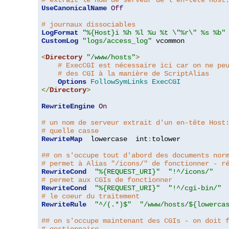
# extrait le nom de serveur de l'en-tête Host
UseCanonicalName
Off
# journaux dissociables
LogFormat
"%{Host}i %h %l %u %t \"%r\" %s %b"
CustomLog
"logs/access_log"
 vcommon

<
Directory
"/www/hosts"
>
# ExecCGI est nécessaire ici car on ne pe
# des CGI à la manière de ScriptAlias
Options
FollowSymLinks
ExecCGI
</
Directory
>
RewriteEngine
On
# un nom de serveur extrait d'un en-tête Host
# quelle casse
RewriteMap
  lowercase  int
:
tolower

## on s'occupe tout d'abord des documents nor
# permet à Alias "/icons/" de fonctionner - r
RewriteCond
"%{REQUEST_URI}"
"!^/icons/"
# permet aux CGIs de fonctionner
RewriteCond
"%{REQUEST_URI}"
"!^/cgi-bin/"
# le coeur du traitement
RewriteRule
"^/(.*)$"
"/www/hosts/${lowerca
## on s'occupe maintenant des CGIs - on doit 