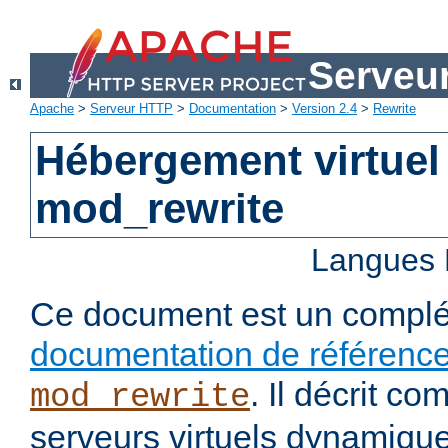
Serveu
Apache
>
Serveur HTTP
>
Documentation
>
Version 2.4
>
Rewrite
Hébergement virtuel
mod_rewrite
Langues 
Ce document est un complé
documentation de référenc
. Il décrit c
mod_rewrite
serveurs virtuels dynamiqu