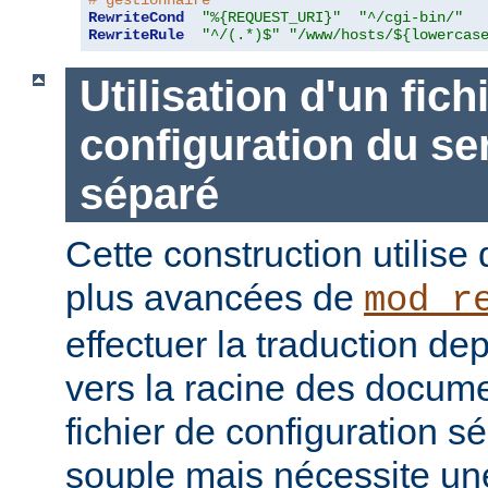
# gestionnaire
RewriteCond
"%{REQUEST_URI}"
"^/cgi-bin/"
RewriteRule
"^/(.*)$"
"/www/hosts/${lowercas
Utilisation d'un fich
configuration du ser
séparé
Cette construction utilise 
plus avancées de
mod_r
effectuer la traduction dep
vers la racine des documen
fichier de configuration sé
souple mais nécessite une