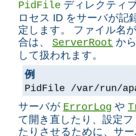
ディレクティブ
PidFile
ロセス ID をサーバが
定します。 ファイル名
合は、
から
ServerRoot
して扱われます。
例
PidFile /var/run/ap
サーバが
や
ErrorLog
T
て開き直したり、設定フ
たりさせるために、サー