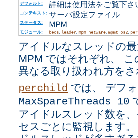
詳細は使用法をご覧下さ
デフォルト:
サーバ設定ファイル
コンテキスト:
MPM
ステータス:
モジュール:
,
,
,
,
beos
leader
mpm_netware
mpmt_os2
per
アイドルなスレッドの最
MPM ではそれぞれ、 
異なる取り扱われ方をさ
では、 デフ
perchild
で
MaxSpareThreads 10
アイドルスレッド数を、
セスごとに監視します。