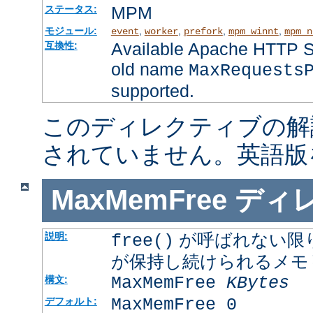
MPM
ステータス:
モジュール:
,
,
,
,
event
worker
prefork
mpm_winnt
mpm_n
Available Apache HTTP Se
互換性:
old name
MaxRequests
supported.
このディレクティブの解
されていません。英語版
MaxMemFree
ディ
が呼ばれない限
説明:
free()
が保持し続けられるメモ
MaxMemFree
KBytes
構文:
MaxMemFree 0
デフォルト: