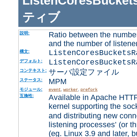
ListenCoresBucket
ティブ
Ratio between the number
説明:
and the number of listene
ListenCoresBuckets
構文:
ListenCoresBucketsR
デフォルト:
サーバ設定ファイル
コンテキスト:
MPM
ステータス:
モジュール:
,
,
event
worker
prefork
Available in Apache HTTP
互換性:
kernel supporting the soc
and distributing new conn
listening processes' (or th
(eg. Linux 3.9 and later, b