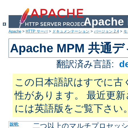
Apach
Apache
>
HTTP サーバ
>
ドキュメンテーション
>
バージョン 2.4
>
モ
Apache MPM 共
翻訳済み言語:
d
この日本語訳はすでに古
性があります。 最近更
には英語版をご覧下さい
二つ以上のマルチプロセッシン
説明: