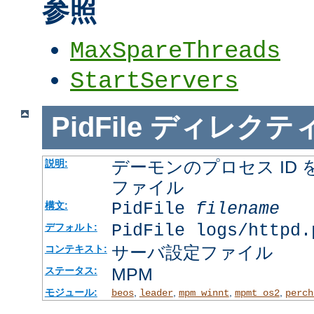
参照
MaxSpareThreads
StartServers
PidFile
ディレクテ
デーモンのプロセス ID
説明:
ファイル
PidFile
filename
構文:
PidFile logs/httpd.
デフォルト:
サーバ設定ファイル
コンテキスト:
MPM
ステータス:
モジュール:
,
,
,
,
beos
leader
mpm_winnt
mpmt_os2
perch