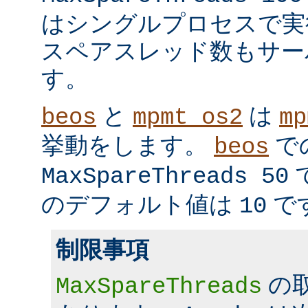
はシングルプロセスで実
スペアスレッド数もサー
す。
と
は
beos
mpmt_os2
mp
挙動をします。
で
beos
MaxSpareThreads 50
のデフォルト値は
で
10
制限事項
の
MaxSpareThreads