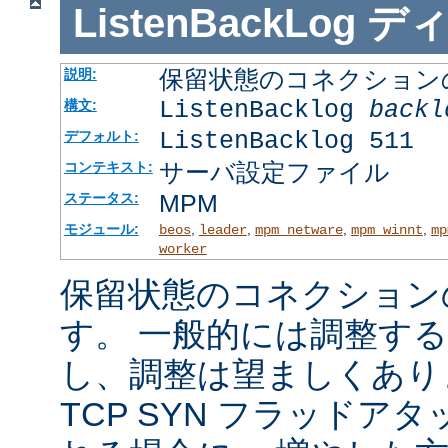
ListenBackLog
デ
保留状態のコネクション
説明:
ListenBacklog
backl
構文:
ListenBacklog 511
デフォルト:
サーバ設定ファイル
コンテキスト:
MPM
ステータス:
モジュール:
,
,
,
,
beos
leader
mpm_netware
mpm_winnt
mp
worker
保留状態のコネクション
す。 一般的には調整す
し、調整は望ましくあり
TCP SYN フラッドア