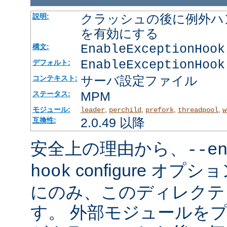
クラッシュの後に例外ハ
説明:
を有効にする
EnableExceptionHook
構文:
EnableExceptionHook
デフォルト:
サーバ設定ファイル
コンテキスト:
MPM
ステータス:
モジュール:
,
,
,
,
leader
perchild
prefork
threadpool
w
2.0.49 以降
互換性:
安全上の理由から、
--e
configure オ
hook
にのみ、このディレクテ
す。 外部モジュールを