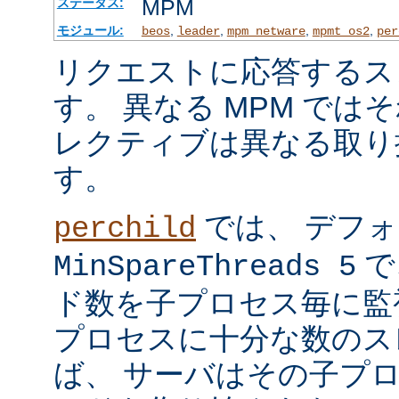
MPM
ステータス:
モジュール:
,
,
,
,
beos
leader
mpm_netware
mpmt_os2
per
リクエストに応答するス
す。 異なる MPM では
レクティブは異なる取り
す。
では、 デフ
perchild
で
MinSpareThreads 5
ド数を子プロセス毎に監
プロセスに十分な数のス
ば、 サーバはその子プ