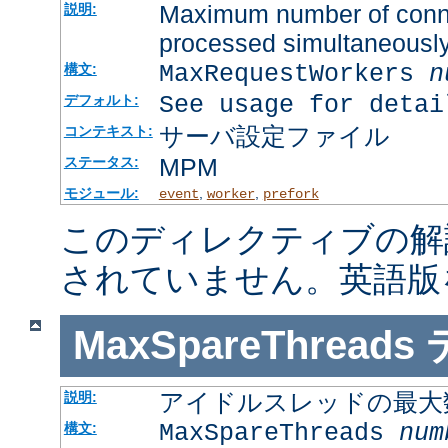
Maximum number of connec
説明:
processed simultaneousl
MaxRequestWorkers
n
構文:
See usage for detai
デフォルト:
サーバ設定ファイル
コンテキスト:
MPM
ステータス:
モジュール:
,
,
event
worker
prefork
このディレクティブの解
されていません。英語版
MaxSpareThreads
アイドルスレッドの最大
説明:
MaxSpareThreads
num
構文: