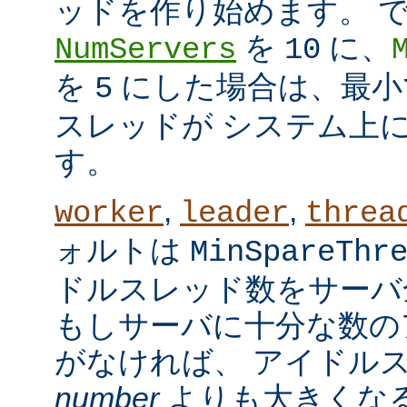
ッドを作り始めます。 
を
に、
NumServers
10
を
にした場合は、最小で
5
スレッドが システム上
す。
,
,
worker
leader
threa
ォルトは
MinSpareThr
ドルスレッド数をサーバ
もしサーバに十分な数の
がなければ、 アイドル
number
よりも大きくなる