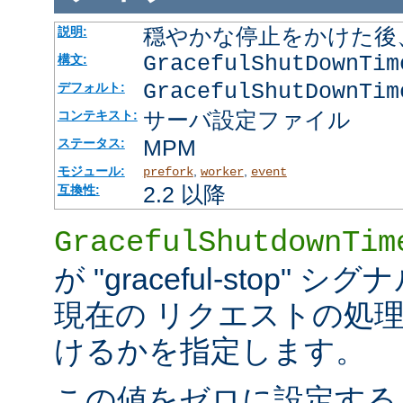
穏やかな停止をかけた後
説明:
GracefulShutDownTi
構文:
GracefulShutDownTim
デフォルト:
サーバ設定ファイル
コンテキスト:
MPM
ステータス:
モジュール:
,
,
prefork
worker
event
2.2 以降
互換性:
GracefulShutdownTim
が "graceful-stop
現在の リクエストの処
けるかを指定します。
この値をゼロに設定する