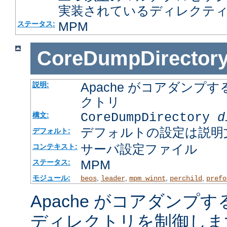
実装されているディレクテ
MPM
ステータス:
CoreDumpDirector
Apache がコアダン
説明:
クトリ
CoreDumpDirectory
d
構文:
デフォルトの設定は説明
デフォルト:
サーバ設定ファイル
コンテキスト:
MPM
ステータス:
モジュール:
,
,
,
,
beos
leader
mpm_winnt
perchild
prefo
Apache がコアダンプ
ディレクトリを制御しま