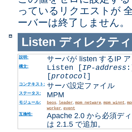
っているリクエストが 
ーバーは終了しません。
Listen
ディレクティ
サーバが listen するI
説明:
Listen [
IP-address
:
構文:
[
protocol
]
サーバ設定ファイル
コンテキスト:
MPM
ステータス:
モジュール:
,
,
,
,
beos
leader
mpm_netware
mpm_winnt
mp
,
worker
event
Apache 2.0 から必
互換性:
は 2.1.5 で追加。