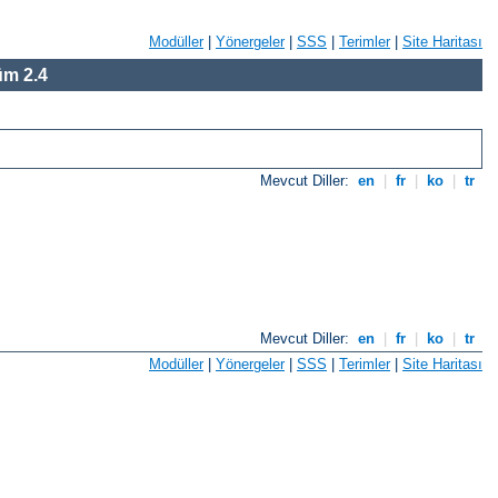
Modüller
|
Yönergeler
|
SSS
|
Terimler
|
Site Haritası
m 2.4
Mevcut Diller:
en
|
fr
|
ko
|
tr
Mevcut Diller:
en
|
fr
|
ko
|
tr
Modüller
|
Yönergeler
|
SSS
|
Terimler
|
Site Haritası