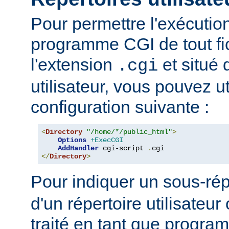
Pour permettre l'exécutio
programme CGI de tout fi
l'extension
et situé 
.cgi
utilisateur, vous pouvez uti
configuration suivante :
<
Directory
"/home/*/public_html"
>
Options
+ExecCGI
AddHandler
 cgi-script 
.
</
Directory
>
Pour indiquer un sous-rép
d'un répertoire utilisateur 
traité en tant que progr