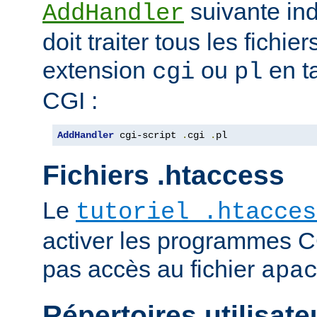
suivante ind
AddHandler
doit traiter tous les fichi
extension
ou
en t
cgi
pl
CGI :
AddHandler
 cgi-script 
.
cgi 
.
pl
Fichiers .htaccess
Le
tutoriel .htacces
activer les programmes C
pas accès au fichier
apa
Répertoires utilisate