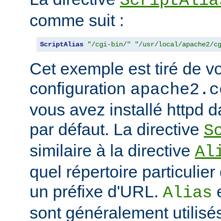
ScriptAlia
comme suit :
ScriptAlias
"/cgi-bin/"
"/usr/local/apache2/c
Cet exemple est tiré de vo
configuration
apache2.c
vous avez installé httpd d
par défaut. La directive
S
similaire à la directive
Al
quel répertoire particulie
un préfixe d'URL.
Alias
sont généralement utilisé