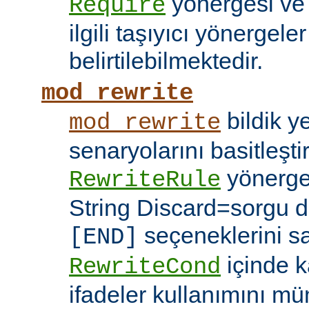
yönergesi v
Require
ilgili taşıyıcı yönergele
belirtilebilmektedir.
mod_rewrite
bildik 
mod_rewrite
senaryolarını basitleşti
yönerg
RewriteRule
String Discard=sorgu diz
seçeneklerini s
[END]
içinde k
RewriteCond
ifadeler kullanımını mü