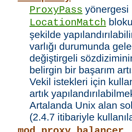
yönergesi 
ProxyPass
bloku
LocationMatch
şekilde yapılandırılabil
varlığı durumunda gele
değiştirgeli sözdizimin
belirgin bir başarım artı
Vekil istekleri için kul
artık yapılandırılabilmek
Artalanda Unix alan sok
(2.4.7 itibariyle kullanıla
mod_proxy_balancer