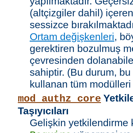
yapılmaktadır. Geçersiz
(altçizgiler dahil) içeren
sessizce bırakılmaktadı
Ortam değişkenleri
, bö
gerektiren bozulmuş me
çevresinden dolanabile
sahiptir. (Bu durum, bu
kullanan tüm modülleri e
Yetkil
mod_authz_core
Taşıyıcıları
Gelişkin yetkilendirme k