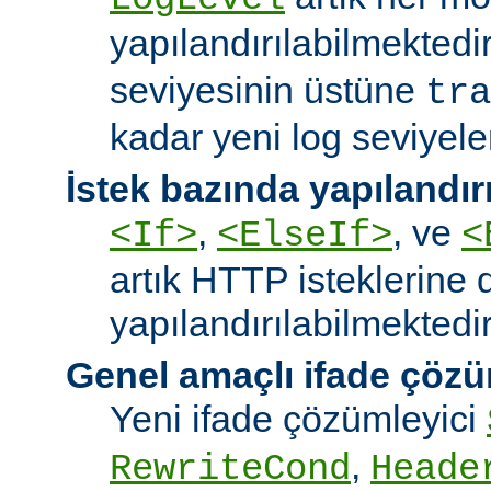
yapılandırılabilmektedi
seviyesinin üstüne
tra
kadar yeni log seviyeler
İstek bazında yapılandı
,
, ve
<If>
<ElseIf>
<
artık HTTP isteklerine 
yapılandırılabilmektedir
Genel amaçlı ifade çözü
Yeni ifade çözümleyici
,
RewriteCond
Heade