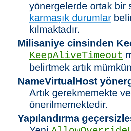
yönergelerde ortak bir 
karmaşık durumlar
bel
kılmaktadır.
Milisaniye cinsinden K
m
KeepAliveTimeout
belirtmek artık mümkün
NameVirtualHost yöner
Artık gerekmemekte ve
önerilmemektedir.
Yapılandırma geçersizle
Yeni
AllowOverride