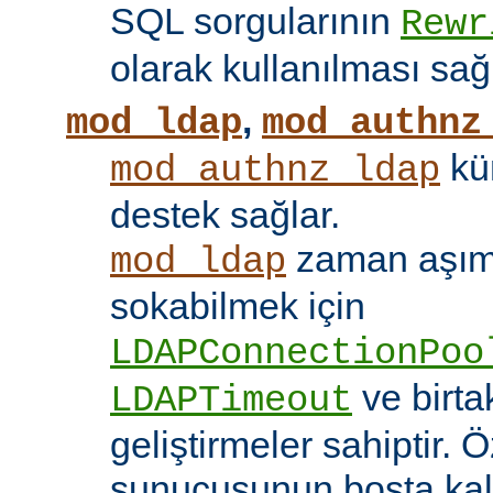
SQL sorgularının
Rewr
olarak kullanılması sağ
,
mod_ldap
mod_authnz
kü
mod_authnz_ldap
destek sağlar.
zaman aşıml
mod_ldap
sokabilmek için
LDAPConnectionPoo
ve birt
LDAPTimeout
geliştirmeler sahiptir. 
sunucusunun boşta kalm