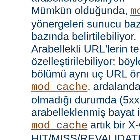
Mümkün olduğunda,
m
yönergeleri sunucu bazı
bazında belirtilebiliyor.
Arabellekli URL'lerin t
özelleştirilebiliyor; böy
bölümü aynı uç URL öne
, ardalanda
mod_cache
olmadığı durumda (5xx 
arabelleklenmiş bayat iç
artık bir X
mod_cache
HIT/MISS/REVALIDATE y