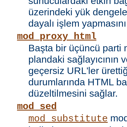
sunuculardaki etkin bağ
üzerindeki yük dengele
dayalı işlem yapmasını
mod_proxy_html
Başta bir üçüncü parti
plandaki sağlayıcının ve
geçersiz URL'ler ürettiği
durumlarında HTML bağ
düzeltilmesini sağlar.
mod_sed
modü
mod_substitute