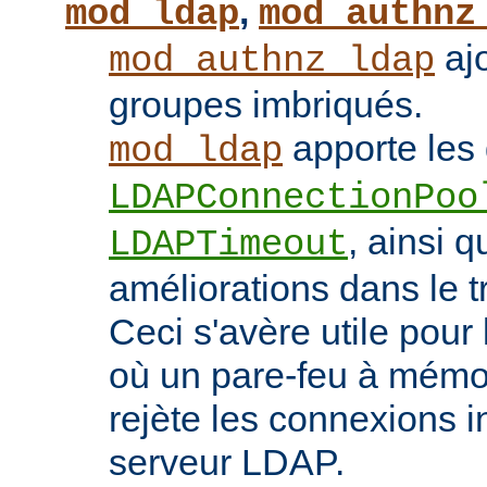
,
mod_ldap
mod_authnz
ajo
mod_authnz_ldap
groupes imbriqués.
apporte les 
mod_ldap
LDAPConnectionPoo
, ainsi q
LDAPTimeout
améliorations dans le t
Ceci s'avère utile pour 
où un pare-feu à mémoir
rejète les connexions i
serveur LDAP.