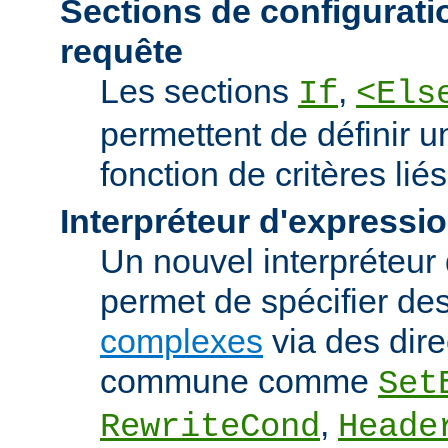
Sections de configurati
requête
Les sections
,
If
<Els
permettent de définir u
fonction de critères lié
Interpréteur d'expressi
Un nouvel interpréteur
permet de spécifier de
complexes
via des dire
commune comme
Set
,
RewriteCond
Heade