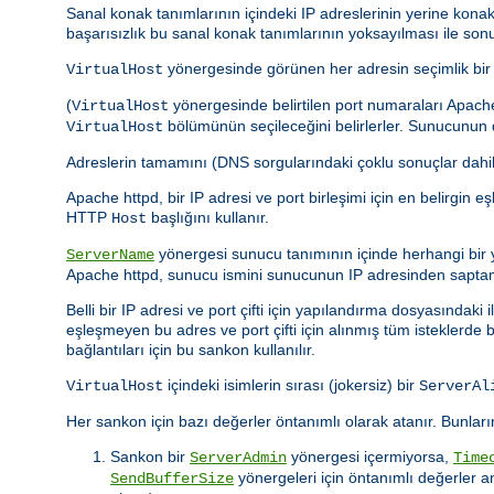
Sanal konak tanımlarının içindeki IP adreslerinin yerine kona
başarısızlık bu sanal konak tanımlarının yoksayılması ile so
yönergesinde görünen her adresin seçimlik bir po
VirtualHost
(
yönergesinde belirtilen port numaraları Apach
VirtualHost
bölümünün seçileceğini belirlerler. Sunucunun di
VirtualHost
Adreslerin tamamını (DNS sorgularındaki çoklu sonuçlar dah
Apache httpd, bir IP adresi ve port birleşimi için en belirgin 
HTTP
başlığını kullanır.
Host
yönergesi sunucu tanımının içinde herhangi bir y
ServerName
Apache httpd, sunucu ismini sunucunun IP adresinden saptam
Belli bir IP adresi ve port çifti için yapılandırma dosyasınd
eşleşmeyen bu adres ve port çifti için alınmış tüm isteklerde 
bağlantıları için bu sankon kullanılır.
içindeki isimlerin sırası (jokersiz) bir
VirtualHost
ServerAl
Her sankon için bazı değerler öntanımlı olarak atanır. Bunların
Sankon bir
yönergesi içermiyorsa,
ServerAdmin
Time
yönergeleri için öntanımlı değerler 
SendBufferSize