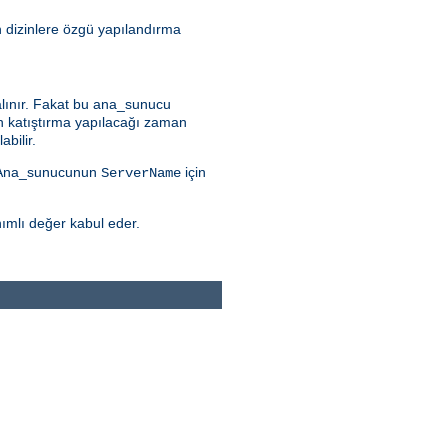
n dizinlere özgü yapılandırma
alınır. Fakat bu ana_sunucu
n katıştırma yapılacağı zaman
bilir.
r. Ana_sunucunun
için
ServerName
nımlı değer kabul eder.