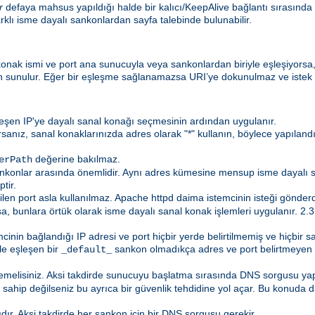
r
defaya mahsus yapıldığı halde bir kalıcı/KeepAlive bağlantı sırasında
farklı isme dayalı sankonlardan sayfa talebinde bulunabilir.
n konak ismi ve port ana sunucuyla veya sankonlardan biriyle eşleşiyorsa
 sunulur. Eğer bir eşleşme sağlanamazsa URI’ye dokunulmaz ve istek bir 
leşen IP'ye dayalı sanal konağı seçmesinin ardından uygulanır.
anız, sanal konaklarınızda adres olarak "*" kullanın, böylece yapıland
değerine bakılmaz.
erPath
ankonlar arasında önemlidir. Aynı adres kümesine mensup isme dayalı
tir.
tilen port asla kullanılmaz. Apache httpd daima istemcinin isteği gönderd
sa, bunlara örtük olarak isme dayalı sanal konak işlemleri uygulanır. 2
cinin bağlandığı IP adresi ve port hiçbir yerde belirtilmemiş ve hiçbi
ile eşleşen bir
sankon olmadıkça adres ve port belirtmeyen 
_default_
memelisiniz. Aksi takdirde sunucuyu başlatma sırasında DNS sorgusu y
ahip değilseniz bu ayrıca bir güvenlik tehdidine yol açar. Bu konuda da
ıdır. Aksi takdirde her sankon için bir DNS sorgusu gerekir.