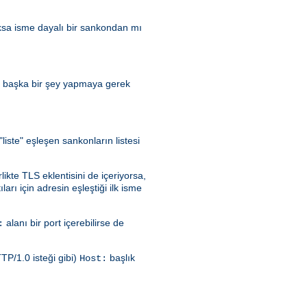
ksa isme dayalı bir sankondan mı
n başka bir şey yapmaya gerek
iste" eşleşen sankonların listesi
ikte TLS eklentisini de içeriyorsa,
arı için adresin eşleştiği ilk isme
alanı bir port içerebilirse de
:
TP/1.0 isteği gibi)
başlık
Host: