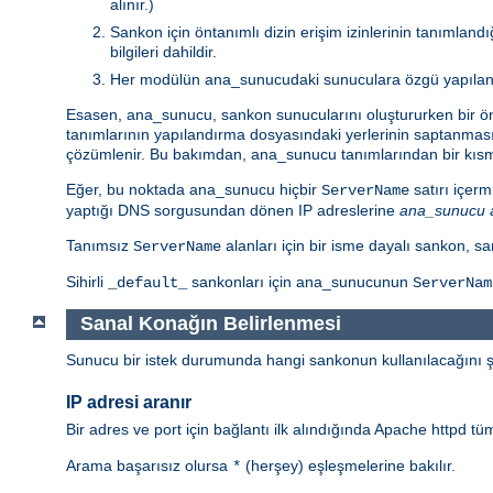
alınır.)
Sankon için öntanımlı dizin erişim izinlerinin tanımlan
bilgileri dahildir.
Her modülün ana_sunucudaki sunuculara özgü yapılandır
Esasen, ana_sunucu, sankon sunucularını oluştururken bir önt
tanımlarının yapılandırma dosyasındaki yerlerinin saptanmas
çözümlenir. Bu bakımdan, ana_sunucu tanımlarından bir kısmı 
Eğer, bu noktada ana_sunucu hiçbir
satırı içer
ServerName
yaptığı DNS sorgusundan dönen IP adreslerine
ana_sunucu 
Tanımsız
alanları için bir isme dayalı sankon, 
ServerName
Sihirli
sankonları için ana_sunucunun
_default_
ServerNam
Sanal Konağın Belirlenmesi
Sunucu bir istek durumunda hangi sankonun kullanılacağını şö
IP adresi aranır
Bir adres ve port için bağlantı ilk alındığında Apache httpd t
Arama başarısız olursa
(herşey) eşleşmelerine bakılır.
*