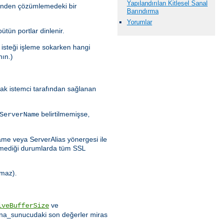
Yapılandırılan Kitlesel Sanal
erinden çözümlemedeki bir
Barındırma
Yorumlar
bütün portlar dinlenir.
 isteği işleme sokarken hangi
nın.)
arak istemci tarafından sağlanan
belirtilmemişse,
ServerName
Name veya ServerAlias yönergesi ile
emediği durumlarda tüm SSL
nmaz).
ve
iveBufferSize
 ana_sunucudaki son değerler miras