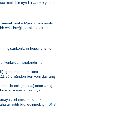
her
istek için ayrı bir
arama
yapılır.
, şema/konakadı/port öneki ayrılır
vekil isteği olarak ele alınır.
ırılmış sankonların hepsine isme
 sankonlardan yapılandırma
iği gerçek portu kullanır.
.3.11 sürümünden beri yeni davranış
r sankon ile eşleşme sağlanamamış
bir isteğe ana_sunucu yanıt
apmaya zorlamış olursunuz.
ha ayrıntılı bilgi edinmek için
DNS