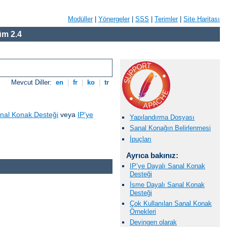
Modüller
|
Yönergeler
|
SSS
|
Terimler
|
Site Haritası
m 2.4
Mevcut Diller:
en
|
fr
|
ko
|
tr
nal Konak Desteği
veya
IP’ye
Yapılandırma Dosyası
Sanal Konağın Belirlenmesi
İpuçları
Ayrıca bakınız:
IP’ye Dayalı Sanal Konak
Desteği
İsme Dayalı Sanal Konak
Desteği
Çok Kullanılan Sanal Konak
Örnekleri
Devingen olarak