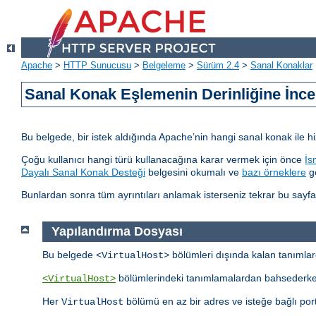
Apache
>
HTTP Sunucusu
>
Belgeleme
>
Sürüm 2.4
>
Sanal Konaklar
Sanal Konak Eşlemenin Derinliğine İnc
Bu belgede, bir istek aldığında Apache’nin hangi sanal konak ile h
Çoğu kullanıcı hangi türü kullanacağına karar vermek için önce
İs
Dayalı Sanal Konak Desteği
belgesini okumalı ve
bazı örneklere
gö
Bunlardan sonra tüm ayrıntıları anlamak isterseniz tekrar bu sayfay
Yapılandırma Dosyası
Bu belgede
bölümleri dışında kalan tanıml
<VirtualHost>
bölümlerindeki tanımlamalardan bahsederk
<VirtualHost>
Her
bölümü en az bir adres ve isteğe bağlı portl
VirtualHost