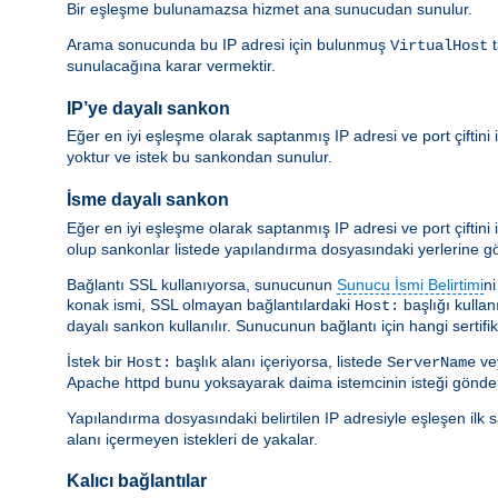
Bir eşleşme bulunamazsa hizmet ana sunucudan sunulur.
Arama sonucunda bu IP adresi için bulunmuş
t
VirtualHost
sunulacağına karar vermektir.
IP’ye dayalı sankon
Eğer en iyi eşleşme olarak saptanmış IP adresi ve port çiftini
yoktur ve istek bu sankondan sunulur.
İsme dayalı sankon
Eğer en iyi eşleşme olarak saptanmış IP adresi ve port çiftini
olup sankonlar listede yapılandırma dosyasındaki yerlerine gör
Bağlantı SSL kullanıyorsa, sunucunun
Sunucu İsmi Belirtimi
ni
konak ismi, SSL olmayan bağlantılardaki
başlığı kullan
Host:
dayalı sankon kullanılır. Sunucunun bağlantı için hangi sertifik
İstek bir
başlık alanı içeriyorsa, listede
ve
Host:
ServerName
Apache httpd bunu yoksayarak daima istemcinin isteği gönderd
Yapılandırma dosyasındaki belirtilen IP adresiyle eşleşen ilk
alanı içermeyen istekleri de yakalar.
Kalıcı bağlantılar