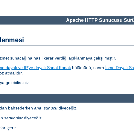
Apache HTTP Sunucusu Sürü
elenmesi
izmet sunacağına nasıl karar verdiği açıklanmaya çalışılmıştır.
me dayalı ve IP’ye dayalı Sanal Konak
bölümünü, sonra
İsme Dayalı Sa
z atmalıdır.
a gelebilirsiniz.
ardan bahsederken
ana_sunucu
diyeceğiz.
en
sankonlar
diyeceğiz.
ar içerir.