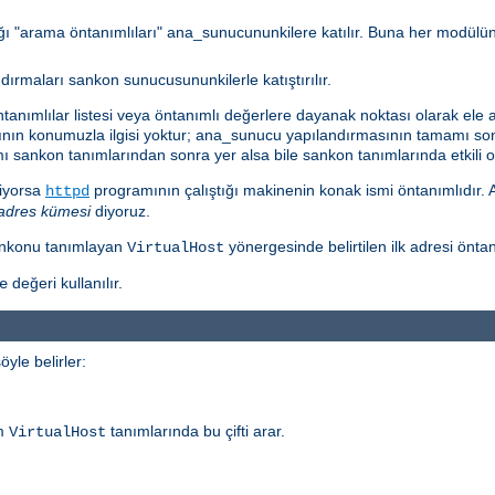
dığı "arama öntanımlıları" ana_sunucununkilere katılır. Buna her modülü
maları sankon sunucusununkilerle katıştırılır.
anımlılar listesi veya öntanımlı değerlere dayanak noktası olarak ele 
ının konumuzla ilgisi yoktur; ana_sunucu yapılandırmasının tamamı so
sankon tanımlarından sonra yer alsa bile sankon tanımlarında etkili ola
miyorsa
programının çalıştığı makinenin konak ismi öntanımlıdı
httpd
adres kümesi
diyoruz.
sankonu tanımlayan
yönergesinde belirtilen ilk adresi önta
VirtualHost
değeri kullanılır.
e
yle belirler:
üm
tanımlarında bu çifti arar.
VirtualHost