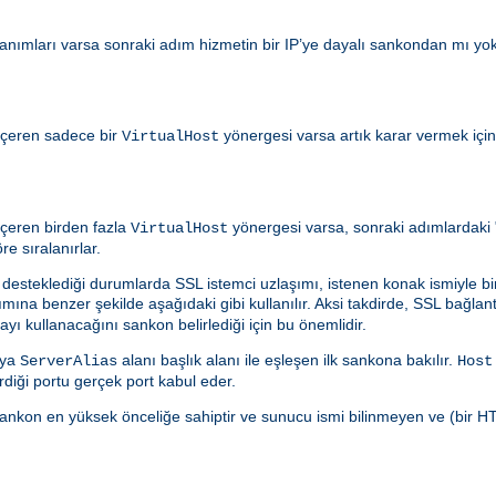
anımları varsa sonraki adım hizmetin bir IP’ye dayalı sankondan mı yo
 içeren sadece bir
yönergesi varsa artık karar vermek içi
VirtualHost
 içeren birden fazla
yönergesi varsa, sonraki adımlardaki "l
VirtualHost
e sıralanırlar.
 desteklediği durumlarda SSL istemci uzlaşımı, istenen konak ismiyle birl
ımına benzer şekilde aşağıdaki gibi kullanılır. Aksi takdirde, SSL bağlantıl
ayı kullanacağını sankon belirlediği için bu önemlidir.
ya
alanı başlık alanı ile eşleşen ilk sankona bakılır.
ServerAlias
Host
iği portu gerçek port kabul eder.
 sankon en yüksek önceliğe sahiptir ve sunucu ismi bilinmeyen ve (bir HT