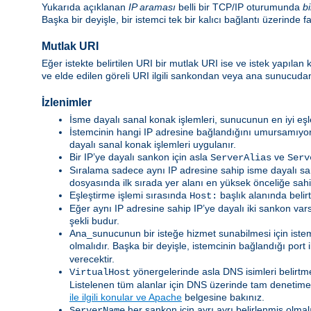
Yukarıda açıklanan
IP araması
belli bir TCP/IP oturumunda
bi
Başka bir deyişle, bir istemci tek bir kalıcı bağlantı üzerinde 
Mutlak URI
Eğer istekte belirtilen URI bir mutlak URI ise ve istek yapıla
ve elde edilen göreli URI ilgili sankondan veya ana sunucudan
İzlenimler
İsme dayalı sanal konak işlemleri, sunucunun en iyi eş
İstemcinin hangi IP adresine bağlandığını umursamıyors
dayalı sanal konak işlemleri uygulanır.
Bir IP’ye dayalı sankon için asla
ve
ServerAlias
Serv
Sıralama sadece aynı IP adresine sahip isme dayalı s
dosyasında ilk sırada yer alanı en yüksek önceliğe sahip
Eşleştirme işlemi sırasında
başlık alanında belir
Host:
Eğer aynı IP adresine sahip IP’ye dayalı iki sankon var
şekli budur.
Ana_sunucunun bir isteğe hizmet sunabilmesi için istem
olmalıdır. Başka bir deyişle, istemcinin bağlandığı port 
verecektir.
yönergelerinde asla DNS isimleri belirt
VirtualHost
Listelenen tüm alanlar için DNS üzerinde tam denetime s
ile ilgili konular ve Apache
belgesine bakınız.
her sankon için ayrı ayrı belirlenmiş olmal
ServerName