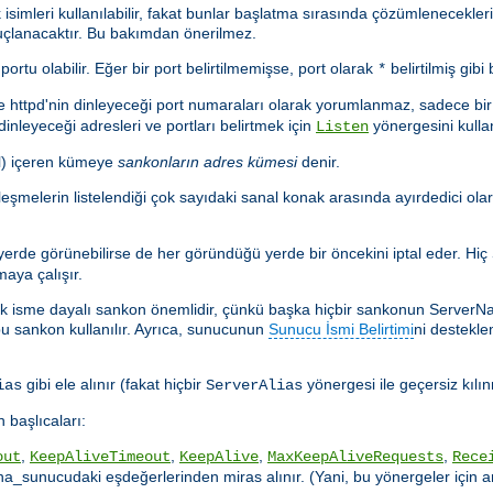
k isimleri kullanılabilir, fakat bunlar başlatma sırasında çözümlenecekl
nuçlanacaktır. Bu bakımdan önerilmez.
rtu olabilir. Eğer bir port belirtilmemişse, port olarak
belirtilmiş gibi 
*
e httpd'nin dinleyeceği port numaraları olarak yorumlanmaz, sadece bir
nleyeceği adresleri ve portları belirtmek için
yönergesini kulla
Listen
il) içeren kümeye
sankonların adres kümesi
denir.
eşleşmelerin listelendiği çok sayıdaki sanal konak arasında ayırdedici ol
erde görünebilirse de her göründüğü yerde bir öncekini iptal eder. Hiç
aya çalışır.
aki ilk isme dayalı sankon önemlidir, çünkü başka hiçbir sankonun Server
bu sankon kullanılır. Ayrıca, sunucunun
Sunucu İsmi Belirtimi
ni destekl
gibi ele alınır (fakat hiçbir
yönergesi ile geçersiz kılı
ias
ServerAlias
 başlıcaları:
,
,
,
,
out
KeepAliveTimeout
KeepAlive
MaxKeepAliveRequests
Rece
ana_sunucudaki eşdeğerlerinden miras alınır. (Yani, bu yönergeler için